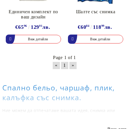
Единичен комплект по
Шалте със снимка
ваш дизайн
€65
96
129
01
лв.
€60
84
118
99
лв.
Виж детайли
Виж детайли
Page 1 of 1
«
1
»
Спално бельо, чаршаф, плик,
калъфка със снимка.
Ние можем да отпечатаме вашата идея, снимка или
дизайн върху чаршаф, плик, калъфка, възглавница или
шалте. Създайте свой собствен спален комплект с
перфектно качество на печат. Проектиране и създаване