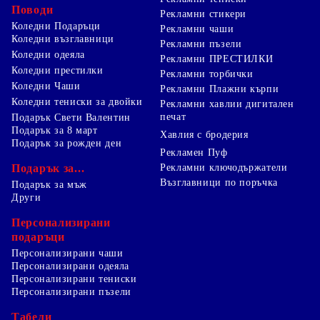
Поводи
Рекламни стикери
Коледни Подаръци
Рекламни чаши
Коледни възглавници
Рекламни пъзели
Коледни одеяла
Рекламни ПРЕСТИЛКИ
Коледни престилки
Рекламни торбички
Коледни Чаши
Рекламни Плажни кърпи
Коледни тениски за двойки
Рекламни хавлии дигитален
печат
Подарък Свети Валентин
Подарък за 8 март
Хавлия с бродерия
Подарък за рожден ден
Рекламен Пуф
Подарък за...
Рекламни ключодържатели
Възглавници по поръчка
Подарък за мъж
Други
Персонализирани
подаръци
Персонализирани чаши
Персонализирани одеяла
Персонализирани тениски
Персонализирани пъзели
Табели