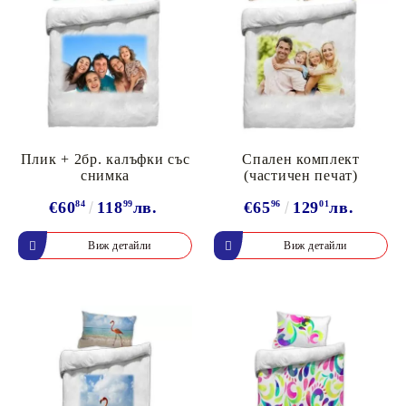
Плик + 2бр. калъфки със
Спален комплект
снимка
(частичен печат)
€60
84
118
99
лв.
€65
96
129
01
лв.
Виж детайли
Виж детайли