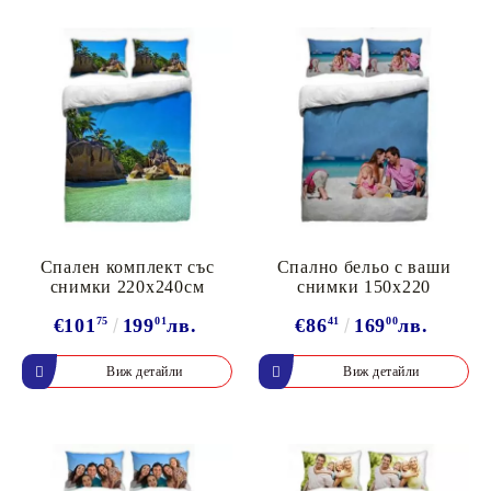
Спален комплект със
Спално бельо с ваши
снимки 220х240см
снимки 150x220
€101
75
199
01
лв.
€86
41
169
00
лв.
Виж детайли
Виж детайли