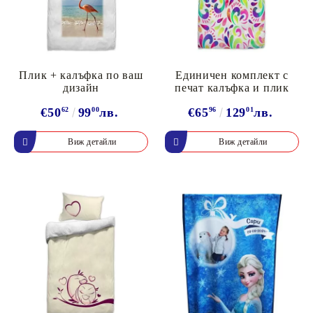
Плик + калъфка по ваш
Единичен комплект с
дизайн
печат калъфка и плик
€50
62
99
00
лв.
€65
96
129
01
лв.
Виж детайли
Виж детайли