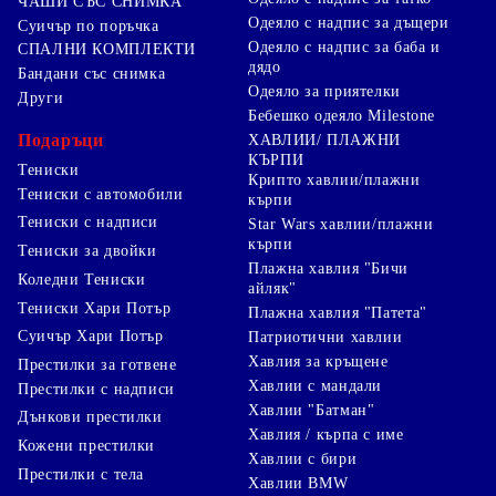
ЧАШИ СЪС СНИМКА
на графичната композиция, а понякога това означава,
Одеяло с надпис за дъщери
Суичър по поръчка
че ще има два шева за запазване на основните
Одеяло с надпис за баба и
СПАЛНИ КОМПЛЕКТИ
характеристики.
дядо
Бандани със снимка
Одеяло за приятелки
Други
Бебешко одеяло Milestone
Спален комплект (частичен печат)
http://www.giftbg.com/spalen_komplekt_s_chastichen_pechat
Подаръци
ХАВЛИИ/ ПЛАЖНИ
КЪРПИ
Тениски
Сред многобройните ни предложения за нетипични и
Крипто хавлии/плажни
Тениски с автомобили
уникални подаръци попада и спален комплект с
кърпи
частичен печат. Ако желаете да подновите спалното си
Тениски с надписи
Star Wars хавлии/плажни
бельо с ново, което да не е просто цветно, но и да има
кърпи
Тениски за двойки
нещо, което да ви накара всяка вечер да заспивате с
Плажна хавлия "Бичи
усмивка на лицето, спален комплект с частичен печат е
Коледни Тениски
айляк"
нашето предложение. Печатът върху спалния комплект
Тениски Хари Потър
Плажна хавлия "Патета"
може да бъде на всякаква тематика. Ако сте дизайнер и
желаете нещо нестандартно, то можете да заложите на
Суичър Хари Потър
Патриотични хавлии
спален комплект с екстравагантни мотиви. Ако пък
Хавлия за кръщене
Престилки за готвене
искате да изненадате Вашата половинка с практичен
Хавлии с мандали
Престилки с надписи
подарък като спален комплект, но искате да го
Хавлии "Батман"
направите сантиментален, то можете да изберете
Дънкови престилки
Хавлия / кърпа с име
семейна снимка от последната ваканция като декорация
Кожени престилки
към спалния комплект. Снимката ще бъде отпечатана с
Хавлии с бири
Престилки с тела
висока резолюция. Може би искате да подарите спален
Хавлии BMW