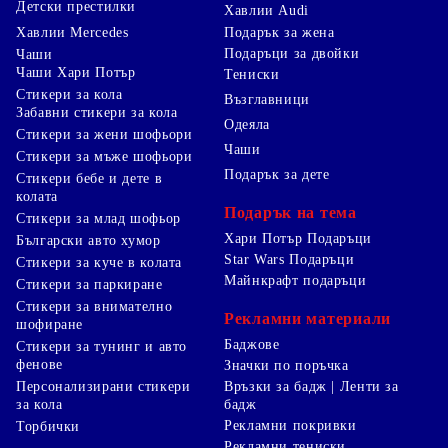
комплект с частичен печат с лика на любимия
Детски престилки
Хавлии Audi
анимационен герой на вашето дете за Коледа, рожден
Хавлии Mercedes
Подарък за жена
ден или по случай първия учебен ден? Само трябва да
ни кажете вашето желание, а ние ще се погрижим да го
Подаръци за двойки
Чаши
осъществим.
Чаши Хари Потър
Тениски
Стикери за кола
Възглавници
Забавни стикери за кола
Одеяла
Стикери за жени шофьори
Чаши
Стикери за мъже шофьори
Подарък за дете
Стикери бебе и дете в
колата
Подарък на тема
Стикери за млад шофьор
Хари Потър Подаръци
Български авто хумор
Star Wars Подаръци
Стикери за куче в колата
Майнкрафт подаръци
Стикери за паркиране
Стикери за внимателно
Рекламни материали
шофиране
Баджове
Стикери за тунинг и авто
фенове
Значки по поръчка
Персонализирани стикери
Връзки за бадж | Ленти за
за кола
бадж
Рекламни покривки
Торбички
Рекламни тениски