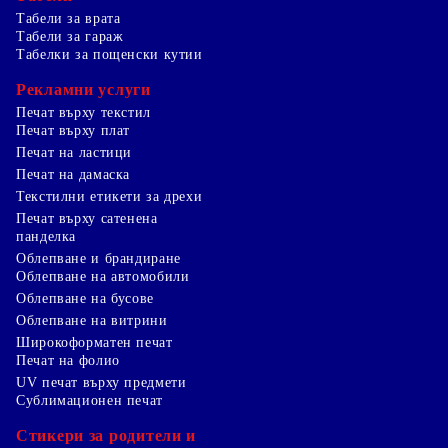
Табели за врата
Табели за гараж
Табелки за пощенски кутии
Рекламни услуги
Печат върху текстил
Печат върху плат
Печат на ластици
Печат на дамаска
Текстилни етикети за дрехи
Печат върху сатенена
панделка
Облепване и брандиране
Облепване на автомобили
Облепване на бусове
Облепване на витрини
Широкоформатен печат
Печат на фолио
UV печат върху предмети
Сублимационен печат
Стикери за родители и