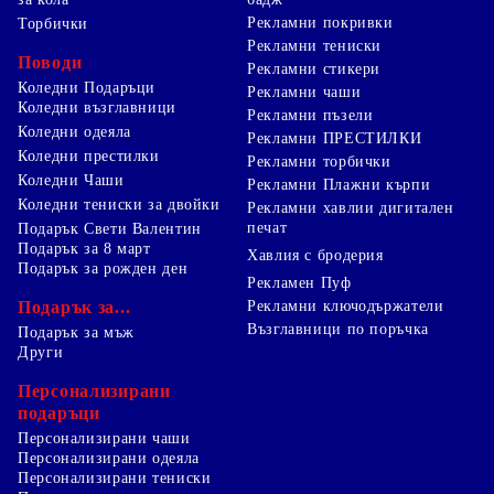
Рекламни покривки
Торбички
Рекламни тениски
Поводи
Рекламни стикери
Коледни Подаръци
Рекламни чаши
Коледни възглавници
Рекламни пъзели
Коледни одеяла
Рекламни ПРЕСТИЛКИ
Коледни престилки
Рекламни торбички
Коледни Чаши
Рекламни Плажни кърпи
Коледни тениски за двойки
Рекламни хавлии дигитален
печат
Подарък Свети Валентин
Подарък за 8 март
Хавлия с бродерия
Подарък за рожден ден
Рекламен Пуф
Подарък за...
Рекламни ключодържатели
Възглавници по поръчка
Подарък за мъж
Други
Персонализирани
подаръци
Персонализирани чаши
Персонализирани одеяла
Персонализирани тениски