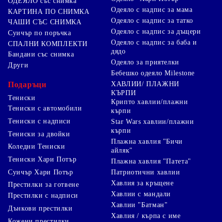
ОДЕЯЛО със снимка
Одеяло с надпис за мама
КАРТИНА ПО СНИМКА
Одеяло с надпис за татко
ЧАШИ СЪС СНИМКА
Одеяло с надпис за дъщери
Суичър по поръчка
Одеяло с надпис за баба и
СПАЛНИ КОМПЛЕКТИ
дядо
Бандани със снимка
Одеяло за приятелки
Други
Бебешко одеяло Milestone
Подаръци
ХАВЛИИ/ ПЛАЖНИ
КЪРПИ
Тениски
Крипто хавлии/плажни
Тениски с автомобили
кърпи
Тениски с надписи
Star Wars хавлии/плажни
кърпи
Тениски за двойки
Плажна хавлия "Бичи
Коледни Тениски
айляк"
Тениски Хари Потър
Плажна хавлия "Патета"
Суичър Хари Потър
Патриотични хавлии
Хавлия за кръщене
Престилки за готвене
Хавлии с мандали
Престилки с надписи
Хавлии "Батман"
Дънкови престилки
Хавлия / кърпа с име
Кожени престилки