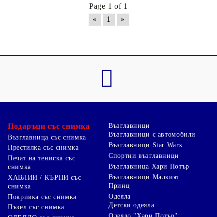
Page 1 of 1
«
1
»
Подаръци със снимка
Възглавници
Възглавници с автомобили
Възглавница със снимка
Възглавници Star Wars
Престилка със снимка
Спортни възглавници
Печат на тениска със
Възглавница Хари Потър
снимка
Възглавници Малкият
ХАВЛИИ / КЪРПИ със
Принц
снимка
Одеяла
Покривка със снимка
Детски одеяла
Пъзел със снимка
Одеяло "Хари Потър"