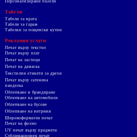
Персонализирани пъзели
Табели
Табели за врата
Табели за гараж
Табелки за пощенски кутии
Рекламни услуги
Печат върху текстил
Печат върху плат
Печат на ластици
Печат на дамаска
Текстилни етикети за дрехи
Печат върху сатенена
панделка
Облепване и брандиране
Облепване на автомобили
Облепване на бусове
Облепване на витрини
Широкоформатен печат
Печат на фолио
UV печат върху предмети
Сублимационен печат