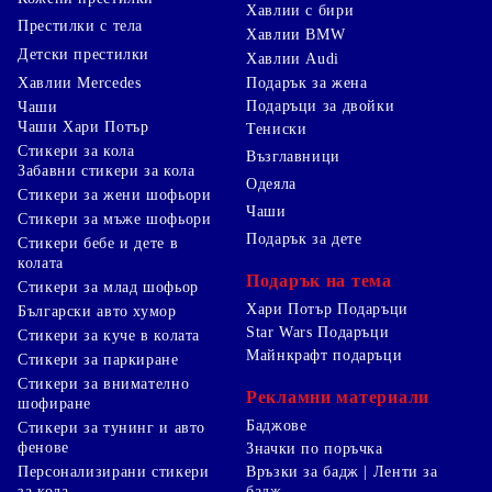
Хавлии с бири
Престилки с тела
Хавлии BMW
Детски престилки
Хавлии Audi
Хавлии Mercedes
Подарък за жена
Подаръци за двойки
Чаши
Чаши Хари Потър
Тениски
Стикери за кола
Възглавници
Забавни стикери за кола
Одеяла
Стикери за жени шофьори
Чаши
Стикери за мъже шофьори
Подарък за дете
Стикери бебе и дете в
колата
Подарък на тема
Стикери за млад шофьор
Хари Потър Подаръци
Български авто хумор
Star Wars Подаръци
Стикери за куче в колата
Майнкрафт подаръци
Стикери за паркиране
Стикери за внимателно
Рекламни материали
шофиране
Баджове
Стикери за тунинг и авто
фенове
Значки по поръчка
Персонализирани стикери
Връзки за бадж | Ленти за
за кола
бадж