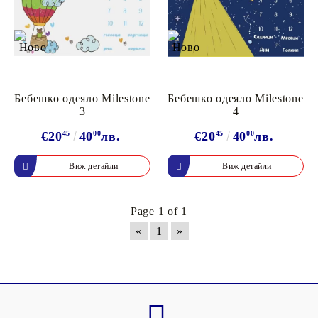
Бебешко одеяло Milestone
Бебешко одеяло Milestone
3
4
€20
45
40
00
лв.
€20
45
40
00
лв.
Виж детайли
Виж детайли
Page 1 of 1
«
1
»