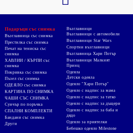
Подаръци със снимка
Възглавници
Възглавници с автомобили
Възглавница със снимка
Възглавници Star Wars
Престилка със снимка
Спортни възглавници
Печат на тениска със
Възглавница Хари Потър
снимка
Възглавници Малкият
ХАВЛИИ / КЪРПИ със
Принц
снимка
Одеяла
Покривка със снимка
Детски одеяла
Пъзел със снимка
Одеяло "Хари Потър"
ОДЕЯЛО със снимка
Одеяло с надпис за мама
КАРТИНА ПО СНИМКА
Одеяло с надпис за татко
ЧАШИ СЪС СНИМКА
Одеяло с надпис за дъщери
Суичър по поръчка
Одеяло с надпис за баба и
СПАЛНИ КОМПЛЕКТИ
дядо
Бандани със снимка
Одеяло за приятелки
Други
Бебешко одеяло Milestone