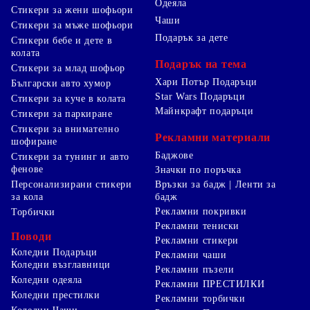
Одеяла
Стикери за жени шофьори
Чаши
Стикери за мъже шофьори
Подарък за дете
Стикери бебе и дете в
колата
Подарък на тема
Стикери за млад шофьор
Хари Потър Подаръци
Български авто хумор
Star Wars Подаръци
Стикери за куче в колата
Майнкрафт подаръци
Стикери за паркиране
Стикери за внимателно
Рекламни материали
шофиране
Баджове
Стикери за тунинг и авто
фенове
Значки по поръчка
Персонализирани стикери
Връзки за бадж | Ленти за
за кола
бадж
Рекламни покривки
Торбички
Рекламни тениски
Поводи
Рекламни стикери
Коледни Подаръци
Рекламни чаши
Коледни възглавници
Рекламни пъзели
Коледни одеяла
Рекламни ПРЕСТИЛКИ
Коледни престилки
Рекламни торбички