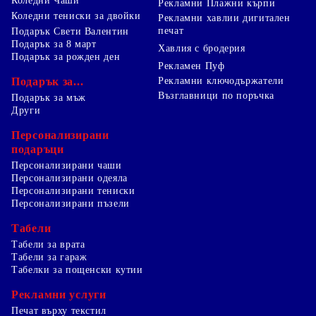
Коледни Чаши
Рекламни Плажни кърпи
Коледни тениски за двойки
Рекламни хавлии дигитален
печат
Подарък Свети Валентин
Подарък за 8 март
Хавлия с бродерия
Подарък за рожден ден
Рекламен Пуф
Подарък за...
Рекламни ключодържатели
Възглавници по поръчка
Подарък за мъж
Други
Персонализирани
подаръци
Персонализирани чаши
Персонализирани одеяла
Персонализирани тениски
Персонализирани пъзели
Табели
Табели за врата
Табели за гараж
Табелки за пощенски кутии
Рекламни услуги
Печат върху текстил