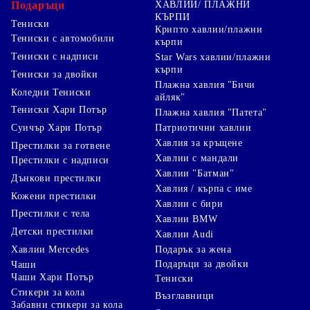
Подаръци
ХАВЛИИ/ ПЛАЖНИ
КЪРПИ
Тениски
Крипто хавлии/плажни
Тениски с автомобили
кърпи
Тениски с надписи
Star Wars хавлии/плажни
кърпи
Тениски за двойки
Плажна хавлия "Бичи
Коледни Тениски
айляк"
Тениски Хари Потър
Плажна хавлия "Патета"
Суичър Хари Потър
Патриотични хавлии
Хавлия за кръщене
Престилки за готвене
Хавлии с мандали
Престилки с надписи
Хавлии "Батман"
Дънкови престилки
Хавлия / кърпа с име
Кожени престилки
Хавлии с бири
Престилки с тела
Хавлии BMW
Детски престилки
Хавлии Audi
Хавлии Mercedes
Подарък за жена
Подаръци за двойки
Чаши
Чаши Хари Потър
Тениски
Стикери за кола
Възглавници
Забавни стикери за кола