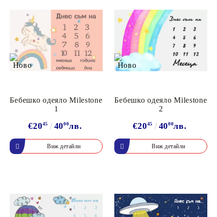
Бебешко одеяло Milestone
Бебешко одеяло Milestone
1
2
€20
45
40
00
лв.
€20
45
40
00
лв.
Виж детайли
Виж детайли