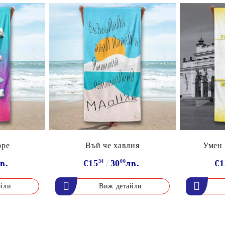
оре
Въй че хавлия
Умен
в.
€15
34
30
00
лв.
€1
йли
Виж детайли