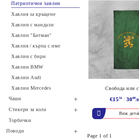
Бандани със снимка
Рекламни ключодържатели
Възглавница "Liverpool"
нинджа"
Одеяло за приятелки
Патриотични хавлии
Други
Възглавница
Одеяло "Еднорози"
Бебешко одеяло Milestone
Хавлия за кръщене
Възглавници по поръчка
"Manchester United"
Хавлии с мандали
Други
Хавлии "Батман"
Хавлия / кърпа с име
Хавлии с бири
Хавлии BMW
Хавлии Audi
Хавлии Mercedes
Свобода или 
Чаши
€15
34
30
00
л
Чаши Хари Потър
Стикери за кола
Виж дета
Забавни стикери за кола
Торбички
Стикери за жени
Поводи
Page 1 of 1
шофьори