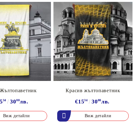
 Жълтопаветник
Красив жълтопаветник
5
34
30
00
лв.
€15
34
30
00
лв.
Виж детайли
Виж детайли