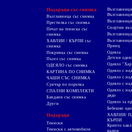
Рекламни Плажни кърпи
Подаръци със снимка
Възглавниц
Възглавници
Възглавница със снимка
Рекламни хавлии
Рекламен Пуф
Възглавници
дигитален печат
Престилка със снимка
Рекламни
Спортни въ
Печат на тениска със
Хавлия с бродерия
ключодържатели
Възглавница
снимка
Възглавниц
ХАВЛИИ / КЪРПИ със
Възглавници по поръчка
Принц
снимка
Други
Одеяла
Покривка със снимка
Детски одея
Пъзел със снимка
Одеяло "Хар
ОДЕЯЛО със снимка
Одеяло с на
КАРТИНА ПО СНИМКА
Одеяло с над
ЧАШИ СЪС СНИМКА
Одеяло с на
Суичър по поръчка
Одеяло с над
СПАЛНИ КОМПЛЕКТИ
дядо
Бандани със снимка
Одеяло за п
Други
Бебешко оде
Подаръци
ХАВЛИИ/ 
КЪРПИ
Тениски
Крипто хав
Тениски с автомобили
кърпи