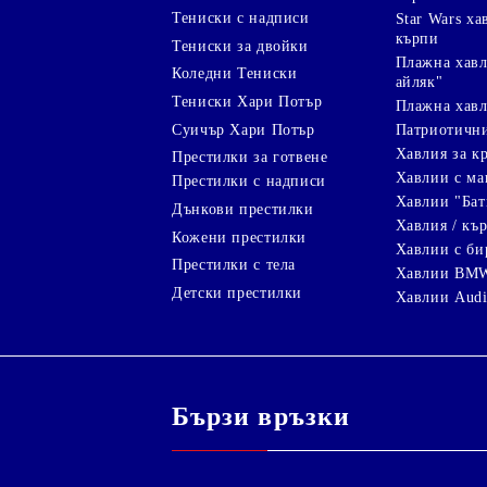
Тениски с надписи
Star Wars х
кърпи
Тениски за двойки
Плажна хавл
Коледни Тениски
айляк"
Тениски Хари Потър
Плажна хавл
Суичър Хари Потър
Патриотичн
Хавлия за к
Престилки за готвене
Хавлии с ма
Престилки с надписи
Хавлии "Бат
Дънкови престилки
Хавлия / кър
Кожени престилки
Хавлии с би
Престилки с тела
Хавлии BM
Детски престилки
Хавлии Aud
Бързи връзки