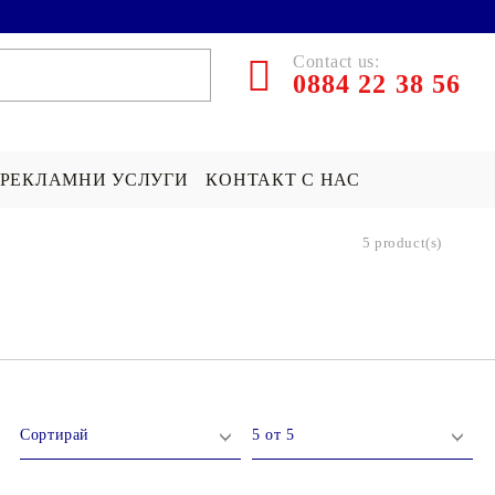
Contact us:
0884 22 38 56
РЕКЛАМНИ УСЛУГИ
КОНТАКТ С НАС
5 product(s)
ЪРПИ СЪС
ПОКРИВКА СЪС
ПОДАРЪК НА ТЕМА...
СНИМКА
Хари Потър Подаръци
СНИМКА
СУИЧЪР ПО ПОРЪЧКА
Star Wars Подаръци
Майнкрафт подаръци
ДРУГИ