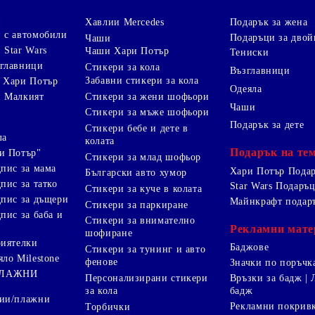
и
Хавлии Mercedes
Подарък за жена
 с автомобили
Подаръци за двой
Чаши
 Star Wars
Чаши Хари Потър
Тениски
зглавници
Стикери за кола
Възглавници
Забавни стикери за кола
 Хари Потър
Одеяла
Стикери за жени шофьори
и Малкият
Чаши
Стикери за мъже шофьори
Подарък за дете
Стикери бебе и дете в
ла
колата
Подарък на те
и Потър"
Стикери за млад шофьор
дпис за мама
Хари Потър Пода
Български авто хумор
пис за татко
Star Wars Подаръ
Стикери за куче в колата
дпис за дъщери
Майнкрафт подар
Стикери за паркиране
пис за баба и
Стикери за внимателно
Рекламни мате
шофиране
риятелки
Баджове
Стикери за тунинг и авто
яло Milestone
фенове
Значки по поръчк
ПЛАЖНИ
Персонализирани стикери
Връзки за бадж | 
за кола
бадж
лии/плажни
Рекламни покрив
Торбички