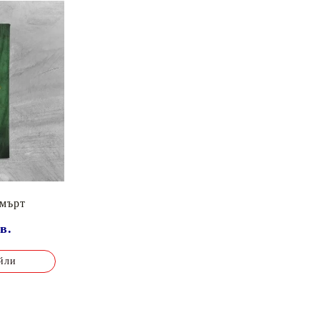
смърт
в.
йли