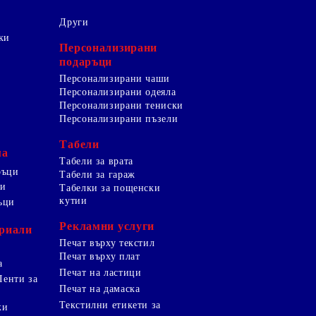
Други
ки
Персонализирани
подаръци
Персонализирани чаши
Персонализирани одеяла
Персонализирани тениски
Персонализирани пъзели
Табели
ма
Табели за врата
ръци
Табели за гараж
ци
Табелки за пощенски
кутии
ъци
Рекламни услуги
риали
Печат върху текстил
Печат върху плат
а
Печат на ластици
Ленти за
Печат на дамаска
Текстилни етикети за
ки