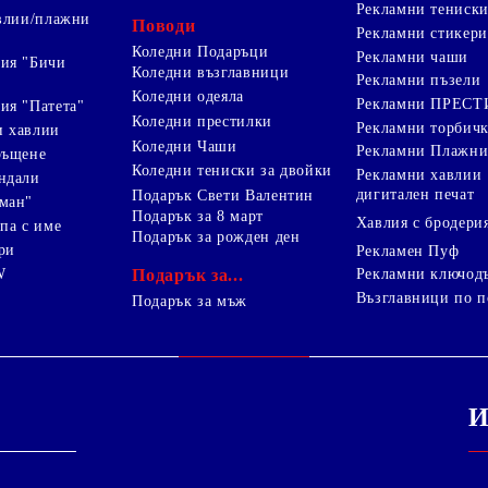
Рекламни тениск
авлии/плажни
Поводи
Рекламни стикери
Коледни Подаръци
Рекламни чаши
ия "Бичи
Коледни възглавници
Рекламни пъзели
Коледни одеяла
Рекламни ПРЕС
ия "Патета"
Коледни престилки
Рекламни торбич
и хавлии
Коледни Чаши
Рекламни Плажни
ръщене
Коледни тениски за двойки
Рекламни хавлии
ндали
дигитален печат
Подарък Свети Валентин
ман"
Подарък за 8 март
Хавлия с бродери
па с име
Подарък за рожден ден
ри
Рекламен Пуф
W
Подарък за...
Рекламни ключод
Възглавници по п
i
Подарък за мъж
И