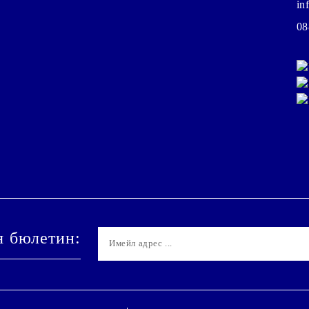
in
08
я бюлетин: