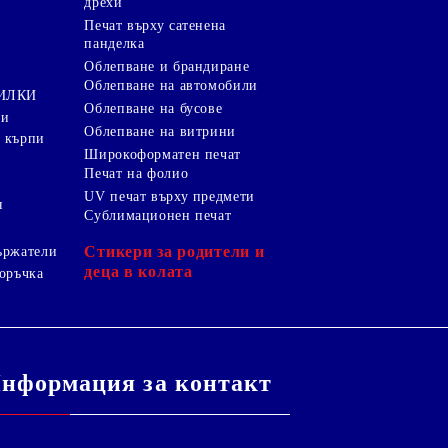
дрехи
и
Печат върху сатенена
панделка
Облепване и брандиране
Облепване на автомобили
ТИЛКИ
Облепване на бусове
ки
Облепване на витрини
 кърпи
Широкоформатен печат
Печат на фолио
UV печат върху предмети
я
Сублимационен печат
Стикери за родители и
ържатели
деца в колата
оръчка
нформация за контакт