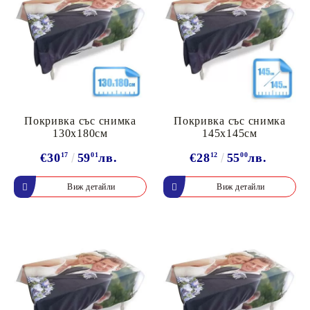
Покривка със снимка
Покривка със снимка
130х180см
145х145см
€30
17
59
01
лв.
€28
12
55
00
лв.
Виж детайли
Виж детайли