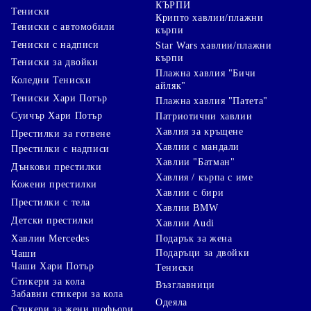
КЪРПИ
Тениски
специале ден.
Крипто хавлии/плажни
Тениски с автомобили
кърпи
Ние можем да направим персонализирани покривки за
Тениски с надписи
Star Wars хавлии/плажни
маси по поръчка, както единични така бройки така и
кърпи
Тениски за двойки
големи количества за конкретно събитие.
Плажна хавлия "Бичи
Промоционални фото покривки и персонализирани
Коледни Тениски
айляк"
покривки за маси, се изработват по поръчка в Бъгария
Тениски Хари Потър
Плажна хавлия "Патета"
гр.София
Суичър Хари Потър
Патриотични хавлии
Защо не направите свои собствени коледни покривки за
Хавлия за кръщене
Престилки за готвене
многократна употреба. Сезонни и красиви
Хавлии с мандали
Престилки с надписи
персонализирани покривки с вашия проект или текст,
Хавлии "Батман"
Дънкови престилки
който можете да използвате повторно. Високо качество
Хавлия / кърпа с име
Кожени престилки
на печат който ще издъжи години и многократни
Хавлии с бири
пранета. Така покривки със снимка и печат могат да
Престилки с тела
Хавлии BMW
бъдат използвани повторно сезон след сезон.
Детски престилки
Хавлии Audi
Грижи: Вашите покривки ще издържат с години и цвета
Хавлии Mercedes
Подарък за жена
ще остане силен и истински без да избелеят
Подаръци за двойки
Чаши
Чаши Хари Потър
Тениски
Стикери за кола
Възглавници
Забавни стикери за кола
Одеяла
Стикери за жени шофьори