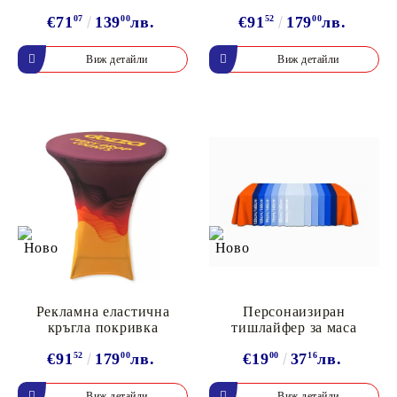
€71
07
139
00
лв.
€91
52
179
00
лв.
Виж детайли
Виж детайли
Рекламна еластична
Персонаизиран
кръгла покривка
тишлайфер за маса
€91
52
179
00
лв.
€19
00
37
16
лв.
Виж детайли
Виж детайли