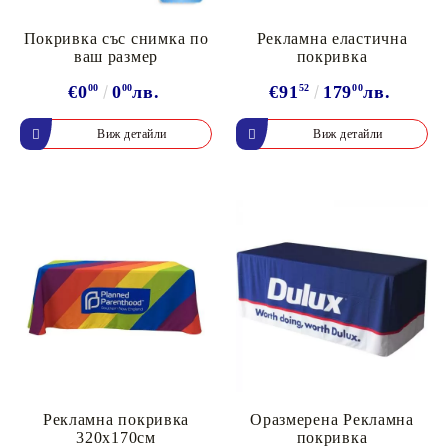
Покривка със снимка по
Рекламна еластична
ваш размер
покривка
€0
00
0
00
лв.
€91
52
179
00
лв.
Виж детайли
Виж детайли
Рекламна покривка
Оразмерена Рекламна
320х170см
покривка