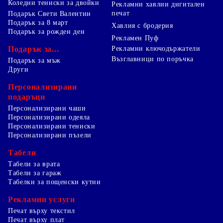
Коледни тениски за двойки
Рекламни хавлии дигитален
печат
Подарък Свети Валентин
Подарък за 8 март
Хавлия с бродерия
Подарък за рожден ден
Рекламен Пуф
Подарък за...
Рекламни ключодържатели
Възглавници по поръчка
Подарък за мъж
Други
Персонализирани
подаръци
Персонализирани чаши
Персонализирани одеяла
Персонализирани тениски
Персонализирани пъзели
Табели
Табели за врата
Табели за гараж
Табелки за пощенски кутии
Рекламни услуги
Печат върху текстил
Печат върху плат