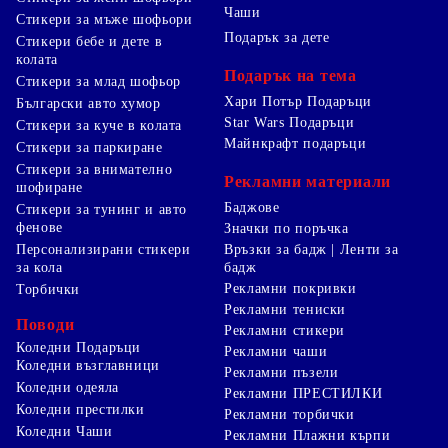
Чаши
Стикери за мъже шофьори
Подарък за дете
Стикери бебе и дете в
колата
Подарък на тема
Стикери за млад шофьор
Хари Потър Подаръци
Български авто хумор
Star Wars Подаръци
Стикери за куче в колата
Майнкрафт подаръци
Стикери за паркиране
Стикери за внимателно
Рекламни материали
шофиране
Баджове
Стикери за тунинг и авто
фенове
Значки по поръчка
Персонализирани стикери
Връзки за бадж | Ленти за
за кола
бадж
Рекламни покривки
Торбички
Рекламни тениски
Поводи
Рекламни стикери
Коледни Подаръци
Рекламни чаши
Коледни възглавници
Рекламни пъзели
Коледни одеяла
Рекламни ПРЕСТИЛКИ
Коледни престилки
Рекламни торбички
Коледни Чаши
Рекламни Плажни кърпи