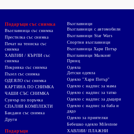
се обадете 02 951 5756 или ни пишете info@giftbg.com
Препоръчителния размер трябва да позволи
Подаръци със снимка
Възглавници
покривката да виси на 20 - 30 сантиметра от всички
Възглавници с автомобили
Възглавница със снимка
страни за една добре изглеждаща маса.
Възглавници Star Wars
Престилка със снимка
Печат върху покривка със снимка
Спортни възглавници
Печат на тениска със
Персонализирана покривка е чудесен начин да се
Възглавница Хари Потър
снимка
откроявате от останалите. Можете да използвате за да
Възглавници Малкият
ХАВЛИИ / КЪРПИ със
Принц
снимка
създадете едно необикновенно парти шоу чрез
графичните Ви идеи върху покривка.
Одеяла
Покривка със снимка
Детски одеяла
Създайте максимално уникална атмосфера за вашето
Пъзел със снимка
Одеяло "Хари Потър"
събитие с персонализирани покривки със снимка или
ОДЕЯЛО със снимка
Одеяло с надпис за мама
дизайн посочен от Вас и отпечатан от нас.
КАРТИНА ПО СНИМКА
Одеяло с надпис за татко
ЧАШИ СЪС СНИМКА
Сватбени Покривки
Одеяло с надпис за дъщери
Суичър по поръчка
Персонализирани сватбени покривки за специалния
Одеяло с надпис за баба и
СПАЛНИ КОМПЛЕКТИ
ден. Сватбени покривки за маса е важна част за
дядо
Бандани със снимка
сватбената украса. Уверете се, че имате нещо напълно
Одеяло за приятелки
Други
персонализирано за вашите сватбени маси и гости.
Бебешко одеяло Milestone
Персонализирате сватбени покривки за маса,
Подаръци
ХАВЛИИ/ ПЛАЖНИ
допълнително ще създадат уют и атмосфера за вашия