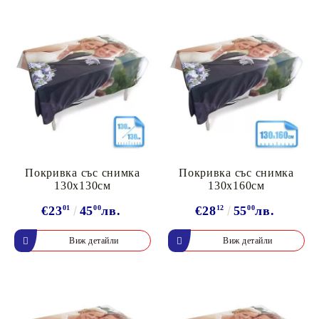
Покривка със снимка
Покривка със снимка
130х130см
130х160см
€23
01
45
00
лв.
€28
12
55
00
лв.
Виж детайли
Виж детайли