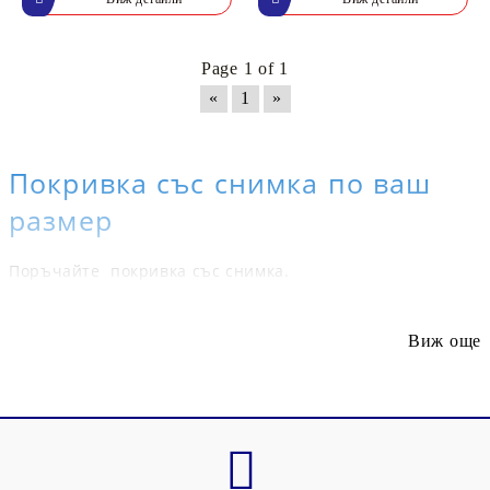
Page 1 of 1
«
1
»
Покривка със снимка по ваш
размер
Поръчайте покривка със снимка.
Персонализирана покривка със снимка, изработена по
поръчка за да повишат допълнително удоволствието от
Виж още
храненето. Нашите персонализирани покривки правят
атрактивна и уникална вашата маса. Идеални за
декоративни покривки за маса, сватби, специални
събития или просто ежедневно хранене. Една страхотна
идея за подарък на ваш приятел или любим човек.
Размерите определяте Вие. За повече информация ни