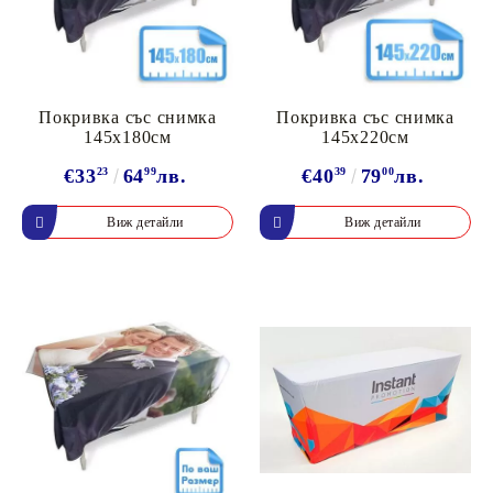
Покривка със снимка
Покривка със снимка
145х180см
145х220см
€33
23
64
99
лв.
€40
39
79
00
лв.
Виж детайли
Виж детайли