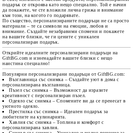
подарък
се откроява като нещо специално. Той е начин
да покажете, че сте вложили лична грижа и внимание
към този, на когото го подарявате.
По същество,
персонализираните подаръци
не са просто
материали – те са символи на емоции, любов и
внимание. Създайте незабравими спомени и покажете
на вашите близки, че ги цените с уникален
персонализиран подарък
.
Открийте идеалните персонализирани подаръци на
GiftBG.com
и изненадайте вашите близки с нещо
наистина специално!
Популярни персонализирани подаръци от GiftBG.com:
Възглавница със снимка
– Създайте уют в дома с
персонализирана възглавница.
Пъзел със снимка
– Възможност да изразите
креативност с персонализиран пъзел.
Одеяло със снимка
– Спомените ви да се пренесат в
уютното одеяло.
Престилка със снимка
– Идеален подарък за
любителите на кулинарията.
Хавлия със снимка
– Топлина и комфорт с
персонализирана хавлия.
Суичър със снимка
– Уникално и модно решение за