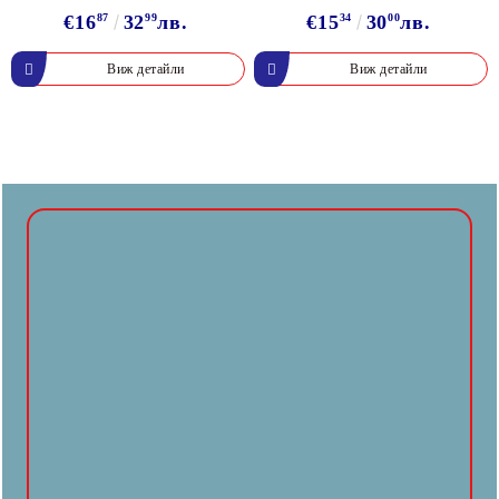
€16
87
32
99
лв.
€15
34
30
00
лв.
Виж детайли
Виж детайли