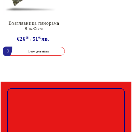
Възглавница панорама
85х35см
€26
08
51
01
лв.
Виж детайли