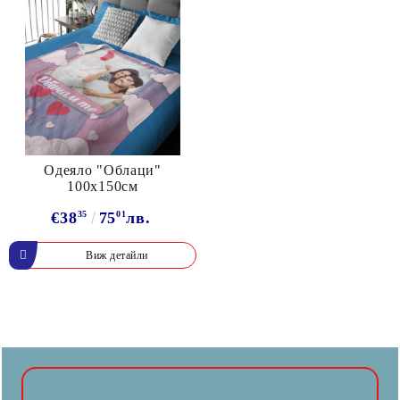
Одеяло "Облаци"
100х150см
€38
35
75
01
лв.
Виж детайли