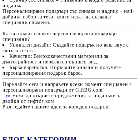
подарък.
Персонализирани подаръци със снимка и надпис
– най-
добрият избор за тези, които искат да създадат
специални спомени.
Какво прави нашите персонализирани подаръци
специални?
Уникален дизайн
: Създайте подарък по ваш вкус с
фото и текст.
Качество
: Висококачествени материали за
дълготрайност и перфектен външен вид.
Бърза изработка
: Поръчайте онлайн и получете
персонализирания подарък бързо.
Поръчайте сега и направете всеки момент специален с
персонализирани подаръци от GiftBG.com!
Тук
може да откриете предложения за подаръци за
двойки от гифтбг ком
Разгледайте нашите идеи за коледен подарък:
БЛОГ КАТЕГОРИИ