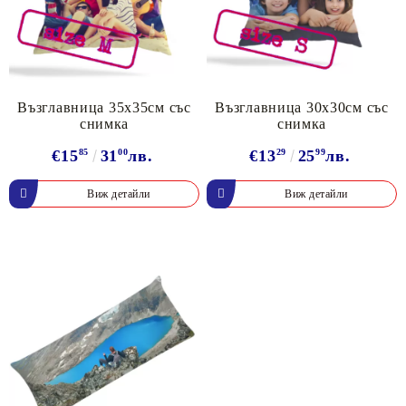
Възглавница 35х35см със
Възглавница 30х30см със
снимка
снимка
€15
85
31
00
лв.
€13
29
25
99
лв.
Виж детайли
Виж детайли