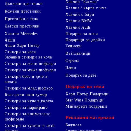
Хавлии "Батман"
Дънкови престилки
Хавлия / кърпа с име
Кожени престилки
Хавлии с бири
Престилки с тела
Хавлии BMW
Детски престилки
Хавлии Audi
Хавлии Mercedes
Подарък за жена
Подаръци за двойки
Чаши
Чаши Хари Потър
Тениски
Стикери за кола
Възглавници
Забавни стикери за кола
Одеяла
Стикери за жени шофьори
Чаши
Стикери за мъже шофьори
Подарък за дете
Стикери бебе и дете в
колата
Подарък на тема
Стикери за млад шофьор
Хари Потър Подаръци
Български авто хумор
Star Wars Подаръци
Стикери за куче в колата
Майнкрафт подаръци
Стикери за паркиране
Стикери за внимателно
Рекламни материали
шофиране
Баджове
Стикери за тунинг и авто
фенове