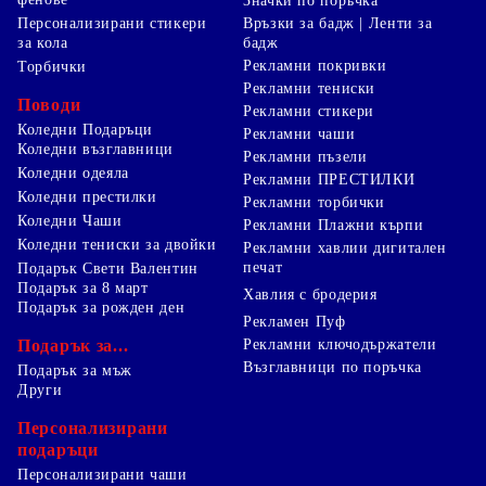
Значки по поръчка
Персонализирани стикери
Връзки за бадж | Ленти за
за кола
бадж
Рекламни покривки
Торбички
Рекламни тениски
Поводи
Рекламни стикери
Коледни Подаръци
Рекламни чаши
Коледни възглавници
Рекламни пъзели
Коледни одеяла
Рекламни ПРЕСТИЛКИ
Коледни престилки
Рекламни торбички
Коледни Чаши
Рекламни Плажни кърпи
Коледни тениски за двойки
Рекламни хавлии дигитален
печат
Подарък Свети Валентин
Подарък за 8 март
Хавлия с бродерия
Подарък за рожден ден
Рекламен Пуф
Подарък за...
Рекламни ключодържатели
Възглавници по поръчка
Подарък за мъж
Други
Персонализирани
подаръци
Персонализирани чаши