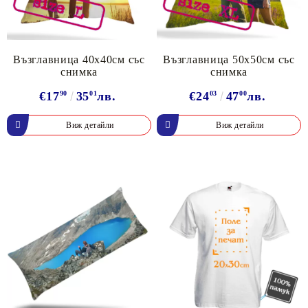
Възглавница 40х40см със
Възглавница 50х50см със
снимка
снимка
€17
90
35
01
лв.
€24
03
47
00
лв.
Виж детайли
Виж детайли