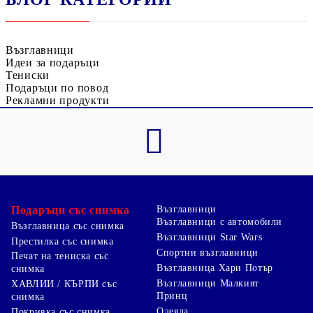
Възглавници
Идеи за подаръци
Тениски
Подаръци по повод
Рекламни продукти
Подаръци със снимка
Възглавници
Възглавници с автомобили
Възглавница със снимка
Възглавници Star Wars
Престилка със снимка
Спортни възглавници
Печат на тениска със
Възглавница Хари Потър
снимка
Възглавници Малкият
ХАВЛИИ / КЪРПИ със
Принц
снимка
Одеяла
Покривка със снимка