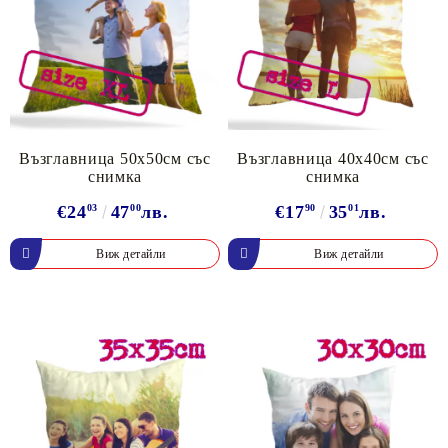
Възглавница 50х50см със
Възглавница 40х40см със
снимка
снимка
€24
03
47
00
лв.
€17
90
35
01
лв.
Виж детайли
Виж детайли