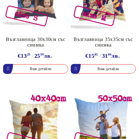
Възглавница 30х30см със
Възглавница 35х35см със
снимка
снимка
€13
29
25
99
лв.
€15
85
31
00
лв.
Виж детайли
Виж детайли