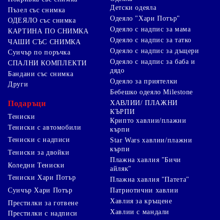
Детски одеяла
Пъзел със снимка
Одеяло "Хари Потър"
ОДЕЯЛО със снимка
Одеяло с надпис за мама
КАРТИНА ПО СНИМКА
Одеяло с надпис за татко
ЧАШИ СЪС СНИМКА
Одеяло с надпис за дъщери
Суичър по поръчка
Одеяло с надпис за баба и
СПАЛНИ КОМПЛЕКТИ
дядо
Бандани със снимка
Одеяло за приятелки
Други
Бебешко одеяло Milestone
Подаръци
ХАВЛИИ/ ПЛАЖНИ
КЪРПИ
Тениски
Крипто хавлии/плажни
Тениски с автомобили
кърпи
Тениски с надписи
Star Wars хавлии/плажни
кърпи
Тениски за двойки
Плажна хавлия "Бичи
Коледни Тениски
айляк"
Тениски Хари Потър
Плажна хавлия "Патета"
Суичър Хари Потър
Патриотични хавлии
Хавлия за кръщене
Престилки за готвене
Хавлии с мандали
Престилки с надписи