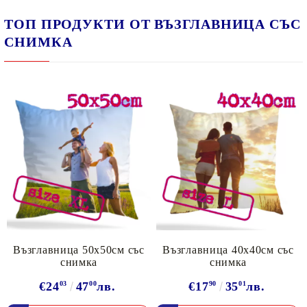
ТОП ПРОДУКТИ ОТ ВЪЗГЛАВНИЦА СЪС
СНИМКА
Възглавница 50х50см със
Възглавница 40х40см със
снимка
снимка
€24
03
47
00
лв.
€17
90
35
01
лв.