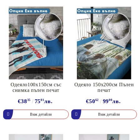
Одеяло100х150см със
Одеяло 150х200см Пълен
снимка пълен печат
печат
€38
35
75
01
лв.
€50
62
99
00
лв.
Виж детайли
Виж детайли