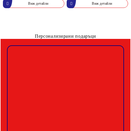
Виж детайли
Виж детайли
Персонализирани подаръци