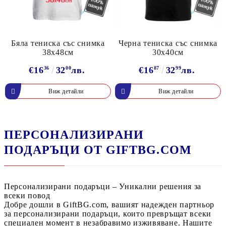
Бяла тениска със снимка
Черна тениска със снимка
38х48см
30х40см
€16
36
32
00
лв.
€16
87
32
99
лв.
Виж детайли
Виж детайли
ПЕРСОНАЛИЗИРAНИ
ПОДАРЪЦИ ОТ GIFTBG.COM
Персонализирани подаръци – Уникални решения за
всеки повод
Добре дошли в
GiftBG.com
, вашият надежден партньор
за
персонализирани подаръци
, които превръщат всеки
специален момент в незабравимо изживяване. Нашите