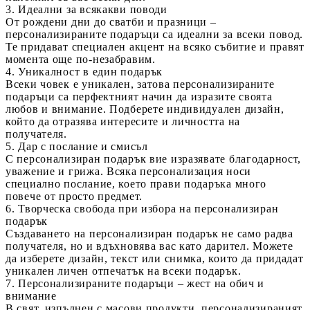
3. Идеални за всякакви поводи
От рождени дни до сватби и празници –
персонализираните подаръци
са идеални за всеки повод.
Те придават специален акцент на всяко събитие и правят
момента още по-незабравим.
4. Уникалност в един подарък
Всеки човек е уникален, затова
персонализираните
подаръци
са перфектният начин да изразите своята
любов и внимание. Подберете индивидуален дизайн,
който да отразява интересите и личността на
получателя.
5. Дар с послание и смисъл
С
персонализиран подарък
вие изразявате благодарност,
уважение и грижа. Всяка персонализация носи
специално послание, което прави подаръка много
повече от просто предмет.
6. Творческа свобода при избора на персонализиран
подарък
Създаването на
персонализиран подарък
не само радва
получателя, но и вдъхновява вас като дарител. Можете
да изберете дизайн, текст или снимка, които да придадат
уникален личен отпечатък на всеки подарък.
7. Персонализираните подаръци – жест на обич и
внимание
В свят, изпълнен с масови продукти,
персонализираният