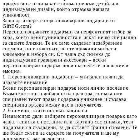
продукти се отличават с внимание към детайла и
индивидуален дизайн, който отразява вашата
уникалност.
Защо да изберете персонализирани подаръци от
GiftBG.com?
Персонализираните подаръци
са перфектният избор за
хора, които ценят уникалността и искат нещо специално
за своите близки. Те не само създават незабравими
спомени, но и показват, че сте вложили мисъл и
внимание в избора си. От чаша със снимка до
индивидуално гравирани аксесоари – всеки
персонализиран подарък
носи със себе си послание и
емоция.
1. Персонализирани подаръци – уникален начин да
изразите внимание
Всеки
персонализиран подарък
носи лично послание.
Възможността за добавяне на гравюра, снимка или
специален текст прави подаръка уникален и създава
специална връзка между вас и получателя.
2. Спомени, които остават завинаги
Независимо дали избирате
персонализиран подарък
като
чаша, тениска с послание или картина със снимка, тези
подаръци са създадени, за да оставят трайни спомени. Те
ще бъдат скъпи за сърцето на получателя и ще му
напомнят за вас всеки ден.