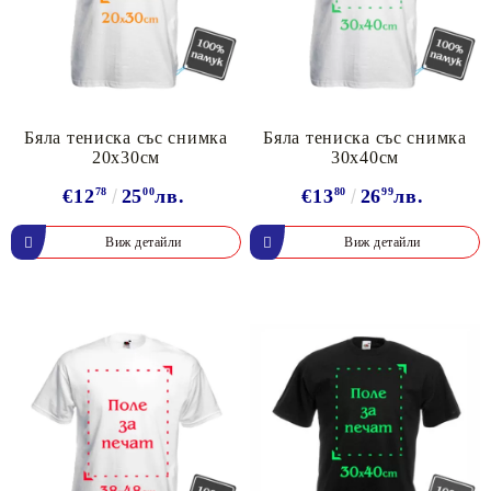
Бяла тениска със снимка
Бяла тениска със снимка
20х30см
30х40см
€12
78
25
00
лв.
€13
80
26
99
лв.
Виж детайли
Виж детайли