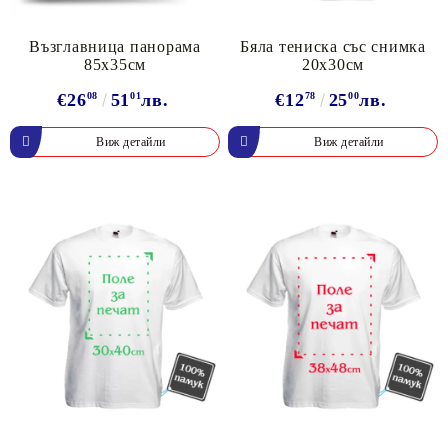
Възглавница панорама
Бяла тениска със снимка
85х35см
20х30см
€26
08
51
01
лв.
€12
78
25
00
лв.
Виж детайли
Виж детайли