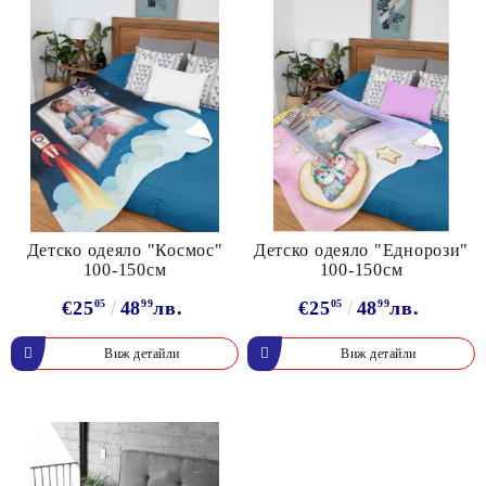
Детско одеяло "Космос"
Детско одеяло "Еднорози"
100-150см
100-150см
€25
05
48
99
лв.
€25
05
48
99
лв.
Виж детайли
Виж детайли