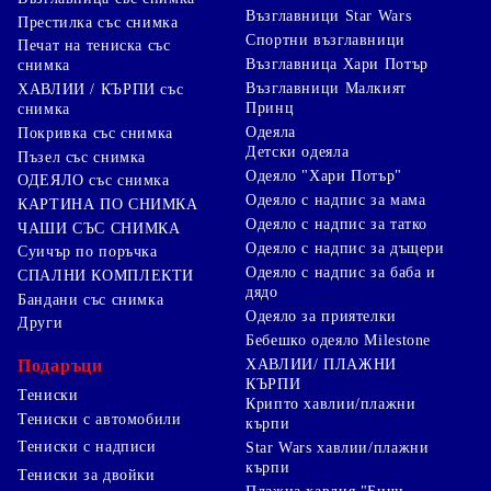
Възглавници Star Wars
Престилка със снимка
Спортни възглавници
Печат на тениска със
Възглавница Хари Потър
снимка
Възглавници Малкият
ХАВЛИИ / КЪРПИ със
Принц
снимка
Одеяла
Покривка със снимка
Детски одеяла
Пъзел със снимка
Одеяло "Хари Потър"
ОДЕЯЛО със снимка
Одеяло с надпис за мама
КАРТИНА ПО СНИМКА
Одеяло с надпис за татко
ЧАШИ СЪС СНИМКА
Одеяло с надпис за дъщери
Суичър по поръчка
Одеяло с надпис за баба и
СПАЛНИ КОМПЛЕКТИ
дядо
Бандани със снимка
Одеяло за приятелки
Други
Бебешко одеяло Milestone
Подаръци
ХАВЛИИ/ ПЛАЖНИ
КЪРПИ
Тениски
Крипто хавлии/плажни
Тениски с автомобили
кърпи
Тениски с надписи
Star Wars хавлии/плажни
кърпи
Тениски за двойки