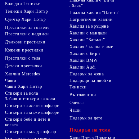
Плажна хавлия "Бичи
Коледни Тениски
айляк"
Тениски Хари Потър
Плажна хавлия "Патета"
Суичър Хари Потър
Патриотични хавлии
Хавлия за кръщене
Престилки за готвене
Хавлии с мандали
Престилки с надписи
Хавлии "Батман"
Дънкови престилки
Хавлия / кърпа с име
Кожени престилки
Хавлии с бири
Престилки с тела
Хавлии BMW
Детски престилки
Хавлии Audi
Хавлии Mercedes
Подарък за жена
Подаръци за двойки
Чаши
Чаши Хари Потър
Тениски
Стикери за кола
Възглавници
Забавни стикери за кола
Одеяла
Стикери за жени шофьори
Чаши
Стикери за мъже шофьори
Подарък за дете
Стикери бебе и дете в
колата
Подарък на тема
Стикери за млад шофьор
Хари Потър Подаръци
Български авто хумор