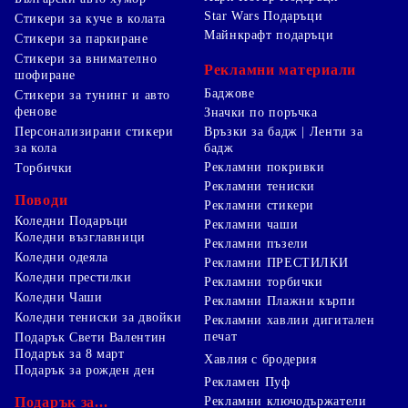
Star Wars Подаръци
Стикери за куче в колата
Майнкрафт подаръци
Стикери за паркиране
Стикери за внимателно
Рекламни материали
шофиране
Баджове
Стикери за тунинг и авто
фенове
Значки по поръчка
Персонализирани стикери
Връзки за бадж | Ленти за
за кола
бадж
Рекламни покривки
Торбички
Рекламни тениски
Поводи
Рекламни стикери
Коледни Подаръци
Рекламни чаши
Коледни възглавници
Рекламни пъзели
Коледни одеяла
Рекламни ПРЕСТИЛКИ
Коледни престилки
Рекламни торбички
Коледни Чаши
Рекламни Плажни кърпи
Коледни тениски за двойки
Рекламни хавлии дигитален
печат
Подарък Свети Валентин
Подарък за 8 март
Хавлия с бродерия
Подарък за рожден ден
Рекламен Пуф
Подарък за...
Рекламни ключодържатели