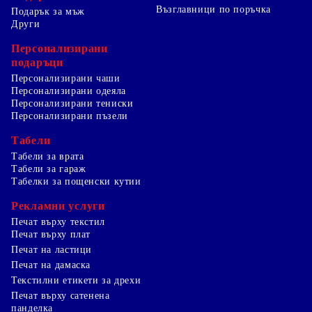
Възглавници по поръчка
Подарък за мъж
Други
Персонализирани
подаръци
Персонализирани чаши
Персонализирани одеяла
Персонализирани тениски
Персонализирани пъзели
Табели
Табели за врата
Табели за гараж
Табелки за пощенски кутии
Рекламни услуги
Печат върху текстил
Печат върху плат
Печат на ластици
Печат на дамаска
Текстилни етикети за дрехи
Печат върху сатенена
панделка