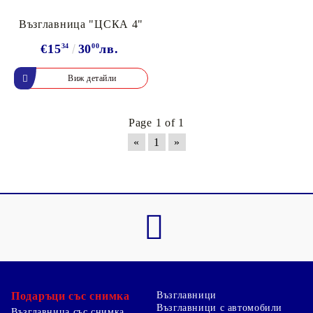
Възглавница "ЦСКА 4"
€15
34
30
00
лв.
Виж детайли
Page 1 of 1
«
1
»
Подаръци със снимка
Възглавници
Възглавници с автомобили
Възглавница със снимка