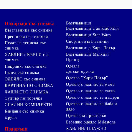
Подаръци със снимка
Възглавници
Възглавници с автомобили
Възглавница със снимка
Възглавници Star Wars
Престилка със снимка
Спортни възглавници
Печат на тениска със
Възглавница Хари Потър
снимка
Възглавници Малкият
ХАВЛИИ / КЪРПИ със
Принц
снимка
Одеяла
Покривка със снимка
Детски одеяла
Пъзел със снимка
Одеяло "Хари Потър"
ОДЕЯЛО със снимка
Одеяло с надпис за мама
КАРТИНА ПО СНИМКА
Одеяло с надпис за татко
ЧАШИ СЪС СНИМКА
Одеяло с надпис за дъщери
Суичър по поръчка
Одеяло с надпис за баба и
СПАЛНИ КОМПЛЕКТИ
дядо
Бандани със снимка
Одеяло за приятелки
Други
Бебешко одеяло Milestone
Подаръци
ХАВЛИИ/ ПЛАЖНИ