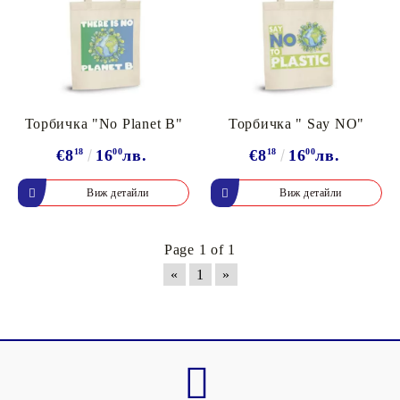
Торбичка "No Planet B"
Торбичка " Say NO"
€8
18
16
00
лв.
€8
18
16
00
лв.
Виж детайли
Виж детайли
Page 1 of 1
«
1
»