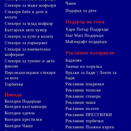
Чаши
Стикери за мъже шофьори
Подарък за дете
Стикери бебе и дете в
колата
Подарък на тема
Стикери за млад шофьор
Хари Потър Подаръци
Български авто хумор
Star Wars Подаръци
Стикери за куче в колата
Майнкрафт подаръци
Стикери за паркиране
Стикери за внимателно
Рекламни материали
шофиране
Баджове
Стикери за тунинг и авто
фенове
Значки по поръчка
Персонализирани стикери
Връзки за бадж | Ленти за
за кола
бадж
Рекламни покривки
Торбички
Рекламни тениски
Поводи
Рекламни стикери
Коледни Подаръци
Рекламни чаши
Коледни възглавници
Рекламни пъзели
Коледни одеяла
Рекламни ПРЕСТИЛКИ
Коледни престилки
Рекламни торбички
Коледни Чаши
Рекламни Плажни кърпи