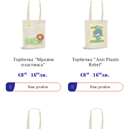
Торбичка "Мразим
Торбичка "Anti Plastic
пластмаса"
Rebel"
€8
18
16
00
лв.
€8
18
16
00
лв.
Виж детайли
Виж детайли