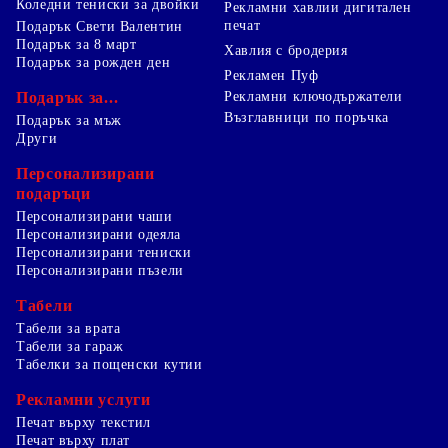
Коледни тениски за двойки
Рекламни хавлии дигитален
печат
Подарък Свети Валентин
Подарък за 8 март
Хавлия с бродерия
Подарък за рожден ден
Рекламен Пуф
Подарък за...
Рекламни ключодържатели
Възглавници по поръчка
Подарък за мъж
Други
Персонализирани
подаръци
Персонализирани чаши
Персонализирани одеяла
Персонализирани тениски
Персонализирани пъзели
Табели
Табели за врата
Табели за гараж
Табелки за пощенски кутии
Рекламни услуги
Печат върху текстил
Печат върху плат