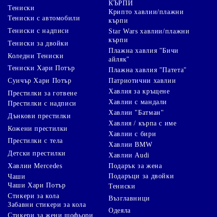
КЪРПИ
Тениски
Крипто хавлии/плажни
Тениски с автомобили
кърпи
Тениски с надписи
Star Wars хавлии/плажни
кърпи
Тениски за двойки
Плажна хавлия "Бичи
Коледни Тениски
айляк"
Тениски Хари Потър
Плажна хавлия "Патета"
Суичър Хари Потър
Патриотични хавлии
Хавлия за кръщене
Престилки за готвене
Хавлии с мандали
Престилки с надписи
Хавлии "Батман"
Дънкови престилки
Хавлия / кърпа с име
Кожени престилки
Хавлии с бири
Престилки с тела
Хавлии BMW
Детски престилки
Хавлии Audi
Хавлии Mercedes
Подарък за жена
Подаръци за двойки
Чаши
Чаши Хари Потър
Тениски
Стикери за кола
Възглавници
Забавни стикери за кола
Одеяла
Стикери за жени шофьори