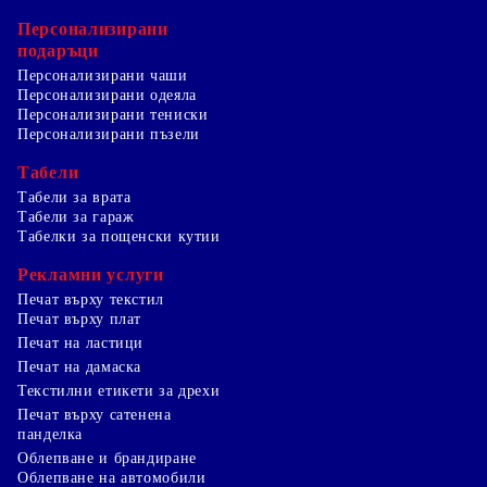
Персонализирани
подаръци
Персонализирани чаши
Персонализирани одеяла
Персонализирани тениски
Персонализирани пъзели
Табели
Табели за врата
Табели за гараж
Табелки за пощенски кутии
Рекламни услуги
Печат върху текстил
Печат върху плат
Печат на ластици
Печат на дамаска
Текстилни етикети за дрехи
Печат върху сатенена
панделка
Облепване и брандиране
Облепване на автомобили