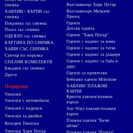
Възглавница Хари Потър
снимка
Възглавници Малкият
ХАВЛИИ / КЪРПИ със
Принц
снимка
Одеяла
Покривка със снимка
Детски одеяла
Пъзел със снимка
Одеяло "Хари Потър"
ОДЕЯЛО със снимка
Одеяло с надпис за мама
КАРТИНА ПО СНИМКА
Одеяло с надпис за татко
ЧАШИ СЪС СНИМКА
Одеяло с надпис за дъщери
Суичър по поръчка
Одеяло с надпис за баба и
СПАЛНИ КОМПЛЕКТИ
дядо
Бандани със снимка
Одеяло за приятелки
Други
Бебешко одеяло Milestone
Подаръци
ХАВЛИИ/ ПЛАЖНИ
КЪРПИ
Тениски
Крипто хавлии/плажни
Тениски с автомобили
кърпи
Тениски с надписи
Star Wars хавлии/плажни
кърпи
Тениски за двойки
Плажна хавлия "Бичи
Коледни Тениски
айляк"
Тениски Хари Потър
Плажна хавлия "Патета"