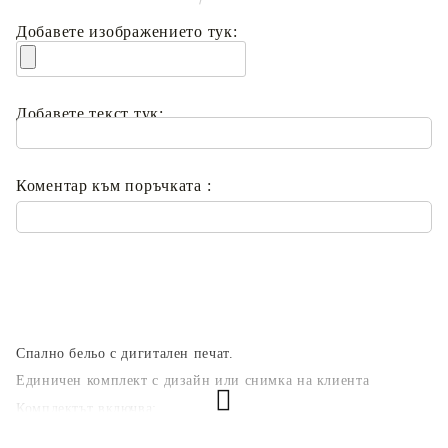
Добавете изображението тук:
Добавете текст тук:
Коментар към поръчката :
Спално бельо с дигитален печат.
Единичен комплект с дизайн или снимка на клиента
Комплектът включва:
1бр. Калъфка 50х70см* (пълноцветен едностранен печат)