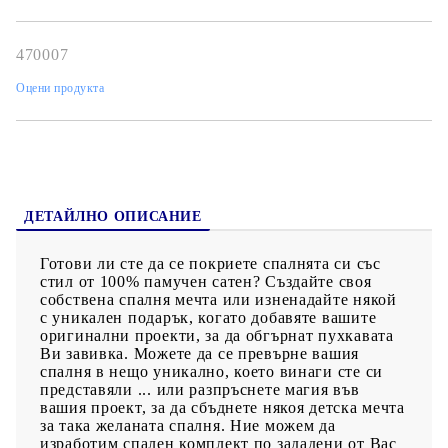
състав микрофибърот принтираната част / памук от не
принтираната част
1бр. Долен чаршаф 150х220см (без печат) състав памук
470007
1бр. Плик 140х210см (пълноцветен едностранен печат) състав
Оцени продукта
микрофибър от принтираната част / памук от не
принтираната част
* Опция калъфки от 100% памучен сатен (печатно поле
40х50см) + 5лв./бр. (отбележете в коментар)"
ДЕТАЙЛНО ОПИСАНИЕ
Готови ли сте да се покриете спалнята си със
стил от 100% памучен сатен? Създайте своя
собствена спалня мечта или изненадайте някой
с уникален подарък, когато добавяте вашите
оригинални проекти, за да обгърнат пухкавата
Ви завивка. Можете да се превърне вашия
спалня в нещо уникално, което винаги сте си
представяли ... или разпръснете магия във
вашия проект, за да сбъднете някоя детска мечта
за така желаната спалня. Ние можем да
изработим спален комплект по зададени от Вас