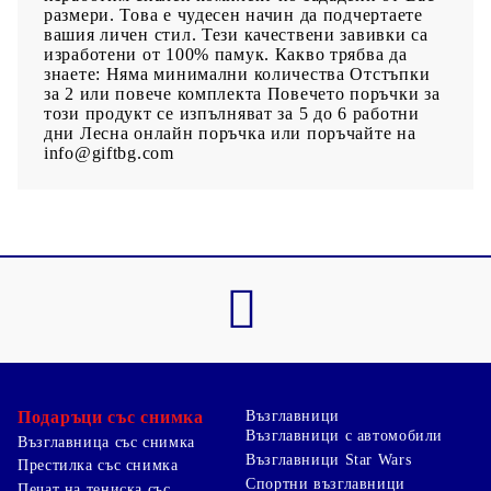
размери. Това е чудесен начин да подчертаете
вашия личен стил. Тези качествени завивки са
изработени от 100% памук. Какво трябва да
знаете: Няма минимални количества Отстъпки
за 2 или повече комплекта Повечето поръчки за
този продукт се изпълняват за 5 до 6 работни
дни Лесна онлайн поръчка или поръчайте на
info@giftbg.com
Подаръци със снимка
Възглавници
Възглавници с автомобили
Възглавница със снимка
Възглавници Star Wars
Престилка със снимка
Спортни възглавници
Печат на тениска със