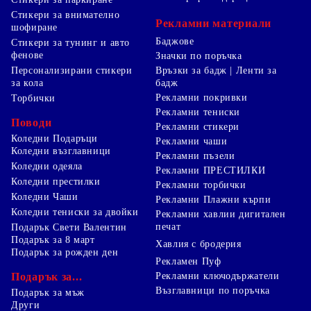
Стикери за внимателно
Рекламни материали
шофиране
Баджове
Стикери за тунинг и авто
фенове
Значки по поръчка
Персонализирани стикери
Връзки за бадж | Ленти за
за кола
бадж
Рекламни покривки
Торбички
Рекламни тениски
Поводи
Рекламни стикери
Коледни Подаръци
Рекламни чаши
Коледни възглавници
Рекламни пъзели
Коледни одеяла
Рекламни ПРЕСТИЛКИ
Коледни престилки
Рекламни торбички
Коледни Чаши
Рекламни Плажни кърпи
Коледни тениски за двойки
Рекламни хавлии дигитален
печат
Подарък Свети Валентин
Подарък за 8 март
Хавлия с бродерия
Подарък за рожден ден
Рекламен Пуф
Подарък за...
Рекламни ключодържатели
Възглавници по поръчка
Подарък за мъж
Други