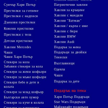
Суичър Хари Потър
Патриотични хавлии
Хавлия за кръщене
Престилки за готвене
Хавлии с мандали
Престилки с надписи
Хавлии "Батман"
Дънкови престилки
Хавлия / кърпа с име
Кожени престилки
Хавлии с бири
Престилки с тела
Хавлии BMW
Детски престилки
Хавлии Audi
Хавлии Mercedes
Подарък за жена
Подаръци за двойки
Чаши
Чаши Хари Потър
Тениски
Стикери за кола
Възглавници
Забавни стикери за кола
Одеяла
Стикери за жени шофьори
Чаши
Стикери за мъже шофьори
Подарък за дете
Стикери бебе и дете в
колата
Подарък на тема
Стикери за млад шофьор
Хари Потър Подаръци
Български авто хумор
Star Wars Подаръци
Стикери за куче в колата
Майнкрафт подаръци
Стикери за паркиране