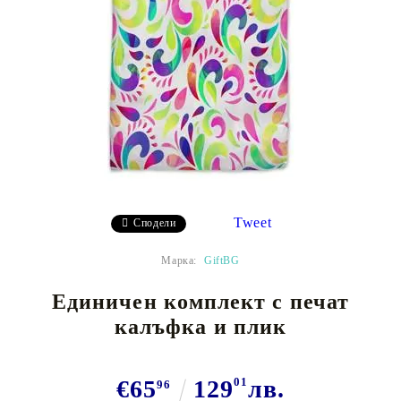
Tweet
Сподели
Марка:
GiftBG
Единичен комплект с печат
калъфка и плик
€65
129
01
лв.
96