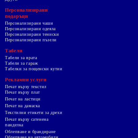
Персонализирани
подаръци
Персонализирани чаши
Персонализирани одеяла
Персонализирани тениски
Персонализирани пъзели
Табели
Табели за врата
Табели за гараж
Табелки за пощенски кутии
Рекламни услуги
Печат върху текстил
Печат върху плат
Печат на ластици
Печат на дамаска
Текстилни етикети за дрехи
Печат върху сатенена
панделка
Облепване и брандиране
Облепване на автомобили