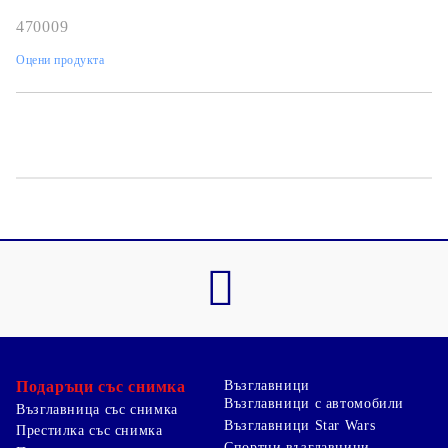
470009
Оцени продукта
Подаръци със снимка
Възглавници
Възглавници с автомобили
Възглавница със снимка
Възглавници Star Wars
Престилка със снимка
Спортни възглавници