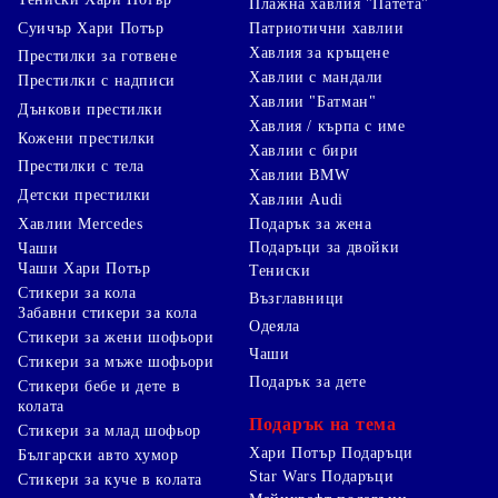
Плажна хавлия "Патета"
Суичър Хари Потър
Патриотични хавлии
Хавлия за кръщене
Престилки за готвене
Хавлии с мандали
Престилки с надписи
Хавлии "Батман"
Дънкови престилки
Хавлия / кърпа с име
Кожени престилки
Хавлии с бири
Престилки с тела
Хавлии BMW
Детски престилки
Хавлии Audi
Хавлии Mercedes
Подарък за жена
Подаръци за двойки
Чаши
Чаши Хари Потър
Тениски
Стикери за кола
Възглавници
Забавни стикери за кола
Одеяла
Стикери за жени шофьори
Чаши
Стикери за мъже шофьори
Подарък за дете
Стикери бебе и дете в
колата
Подарък на тема
Стикери за млад шофьор
Хари Потър Подаръци
Български авто хумор
Star Wars Подаръци
Стикери за куче в колата