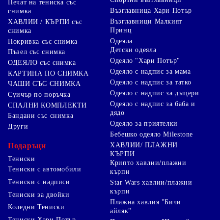
Печат на тениска със
Възглавница Хари Потър
снимка
Възглавници Малкият
ХАВЛИИ / КЪРПИ със
Принц
снимка
Одеяла
Покривка със снимка
Детски одеяла
Пъзел със снимка
Одеяло "Хари Потър"
ОДЕЯЛО със снимка
Одеяло с надпис за мама
КАРТИНА ПО СНИМКА
Одеяло с надпис за татко
ЧАШИ СЪС СНИМКА
Одеяло с надпис за дъщери
Суичър по поръчка
Одеяло с надпис за баба и
СПАЛНИ КОМПЛЕКТИ
дядо
Бандани със снимка
Одеяло за приятелки
Други
Бебешко одеяло Milestone
Подаръци
ХАВЛИИ/ ПЛАЖНИ
КЪРПИ
Тениски
Крипто хавлии/плажни
Тениски с автомобили
кърпи
Тениски с надписи
Star Wars хавлии/плажни
кърпи
Тениски за двойки
Плажна хавлия "Бичи
Коледни Тениски
айляк"
Тениски Хари Потър