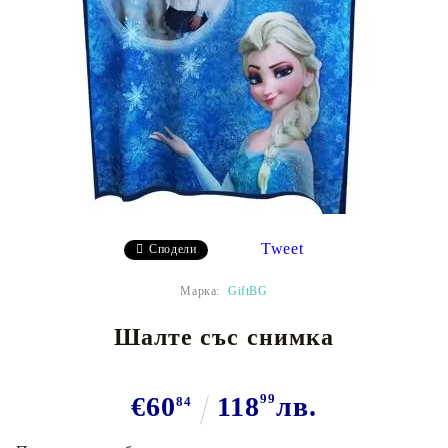
Tweet
Сподели
Марка:
GiftBG
Шалте със снимка
€60
118
99
лв.
84