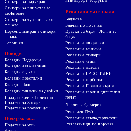
Майнкрафт подаръци
Стикери за паркиране
Стикери за внимателно
Рекламни материали
шофиране
Баджове
Стикери за тунинг и авто
фенове
Значки по поръчка
Персонализирани стикери
Връзки за бадж | Ленти за
за кола
бадж
Рекламни покривки
Торбички
Рекламни тениски
Поводи
Рекламни стикери
Коледни Подаръци
Рекламни чаши
Коледни възглавници
Рекламни пъзели
Коледни одеяла
Рекламни ПРЕСТИЛКИ
Коледни престилки
Рекламни торбички
Коледни Чаши
Рекламни Плажни кърпи
Коледни тениски за двойки
Рекламни хавлии дигитален
печат
Подарък Свети Валентин
Подарък за 8 март
Хавлия с бродерия
Подарък за рожден ден
Рекламен Пуф
Подарък за...
Рекламни ключодържатели
Възглавници по поръчка
Подарък за мъж
Други