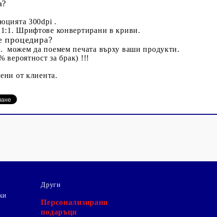
а?
юцията 300dpi .
 1:1. Шрифтове конвертирани в криви.
се процедира?
р. можем да поемем печата върху ваши продукти.
 вероятност за брак) !!!
ени от клиента.
Други
ки
Персонализирани
подаръци