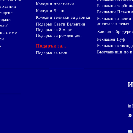
Коледни престилки
Рекламни торбич
и хавлии
Коледни Чаши
Рекламни Плажни
ръщене
Коледни тениски за двойки
Рекламни хавлии
ндали
дигитален печат
Подарък Свети Валентин
ман"
Подарък за 8 март
Хавлия с бродери
па с име
Подарък за рожден ден
ри
Рекламен Пуф
W
Подарък за...
Рекламни ключод
Възглавници по п
i
Подарък за мъж
И
in
08