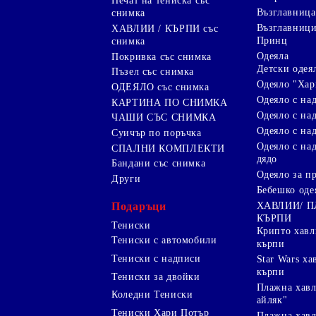
Печат на тениска със
Възглавница
снимка
Възглавниц
ХАВЛИИ / КЪРПИ със
Принц
снимка
Одеяла
Покривка със снимка
Детски одея
Пъзел със снимка
Одеяло "Хар
ОДЕЯЛО със снимка
Одеяло с на
КАРТИНА ПО СНИМКА
Одеяло с над
ЧАШИ СЪС СНИМКА
Одеяло с на
Суичър по поръчка
Одеяло с над
СПАЛНИ КОМПЛЕКТИ
дядо
Бандани със снимка
Одеяло за п
Други
Бебешко оде
Подаръци
ХАВЛИИ/ 
КЪРПИ
Тениски
Крипто хав
Тениски с автомобили
кърпи
Тениски с надписи
Star Wars х
кърпи
Тениски за двойки
Плажна хавл
Коледни Тениски
айляк"
Тениски Хари Потър
Плажна хавл