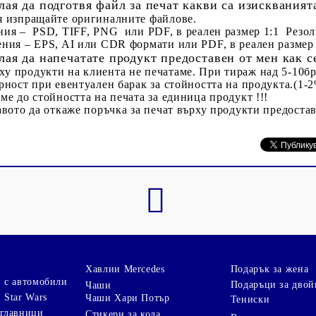
елая да подготвя файл за печат какви са изискваният
я изпращайте оригиналните файлове.
ния – PSD, TIFF, PNG или PDF, в реален размер 1:1 Резол
ния – EPS, AI или CDR формати или PDF, в реален размер
елая да напечатате продукт предоставен от мен как 
у продукти на клиента не печатаме. При тираж над 5-10б
рност при евентуален барак
за стойността на продукта.(1-2%
ме до стойността на печата за единица продукт !!!
авото да откаже поръчка за печат върху продукти предостав
и
Хавлии Mercedes
Подарък за жена
 с автомобили
Подаръци за двой
Чаши
 Star Wars
Чаши Хари Потър
Тениски
зглавници
Стикери за кола