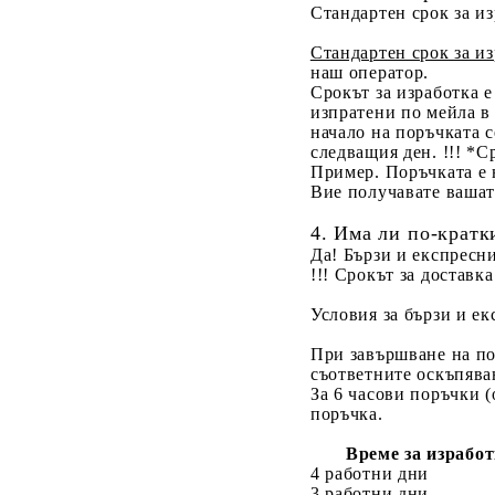
Рекламни ключодържатели
Стандартен срок за из
Хавлии с мандали
Стикери за млад шофьор
Печат върху сатенена
Рекламни торбички
панделка
Стандартен срок за из
Хавлии "Батман"
Български авто хумор
Възглавници по поръчка
Рекламни Плажни кърпи
наш оператор.
Хавлия / кърпа с име
Срокът за изработка 
Стикери за куче в колата
Други
Рекламни хавлии
Рекламен Пуф
изпратени по мейла в 
дигитален печат
Хавлии с бири
Стикери за паркиране
начало на поръчката с
Рекламни
следващия ден.
!!! *С
Хавлия с бродерия
ключодържатели
Хавлии BMW
Стикери за внимателно
Пример.
Поръчката е 
шофиране
Вие получавате вашат
Възглавници по поръчка
Хавлии Audi
Стикери за тунинг и
4. Има ли по-кратк
Други
Хавлии Mercedes
авто фенове
Да! Бързи и експресн
!!! Срокът за доставка
Персонализирани
стикери за кола
Условия за бързи и е
При завършване на п
съответните оскъпява
За 6 часови поръчки 
поръчка.
Време за израбо
4 работни дни
3 работни дни