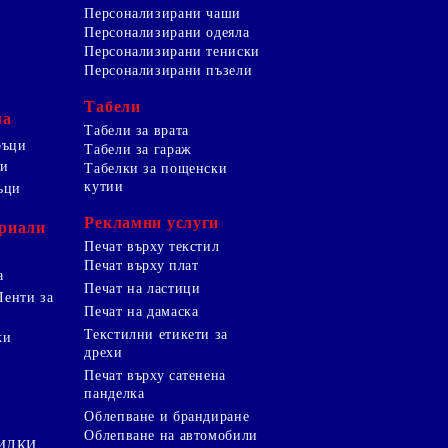
Персонализирани чаши
Персонализирани одеяла
Персонализирани тениски
Персонализирани пъзели
Табели
ма
Табели за врата
ръци
Табели за гараж
ци
Табелки за пощенски
кутии
ъци
Рекламни услуги
риали
Печат върху текстил
Печат върху плат
а
Печат на ластици
Ленти за
Печат на дамаска
Текстилни етикети за
ки
дрехи
и
Печат върху сатенена
панделка
Облепване и брандиране
Облепване на автомобили
ТИЛКИ