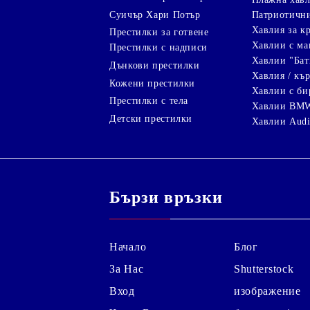
Суичър Хари Потър
Патриотичн
Хавлия за к
Престилки за готвене
Хавлии с ма
Престилки с надписи
Хавлии "Бат
Дънкови престилки
Хавлия / кър
Кожени престилки
Хавлии с би
Престилки с тела
Хавлии BM
Детски престилки
Хавлии Aud
Бързи връзки
Начало
Блог
За Нас
Shutterstock
Вход
изображение