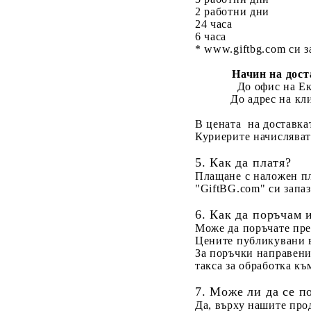
2 работни дни
24 часа
6 часа
* www.giftbg.com си з
Начин на дост
До офис на Е
До адрес на кл
В цената на доставка
Куриерите начисляват
5. Как да платя?
Плащане с наложен пл
"GiftBG.com" си запаз
6. Как да поръчам 
Може да поръчате пре
Цените публикувани
За поръчки направени
такса за обработка к
7. Може ли да се п
Да, върху нашите про