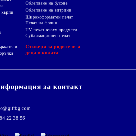
Облепване на бусове
ки
Облепване на витрини
 кърпи
Широкоформатен печат
Печат на фолио
UV печат върху предмети
я
Сублимационен печат
Стикери за родители и
ържатели
деца в колата
оръчка
нформация за контакт
fo@giftbg.com
84 22 38 56