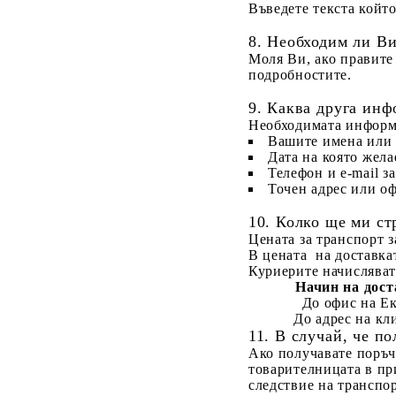
Въведете текста който
8. Необходим ли Ви
Моля Ви, ако правите 
подробностите.
9. Каква друга инф
Необходимата информа
Вашите имена или 
Дата на която жела
Телефон и e-mail за
Точен адрес или оф
10. Колко ще ми ст
Цената за транспорт з
В цената на доставка
Куриерите начисляват
Начин на дост
До офис на Е
До адрес на кл
11. В случай, че п
Ако получавате поръч
товарителницата в
пр
следствие на транспор