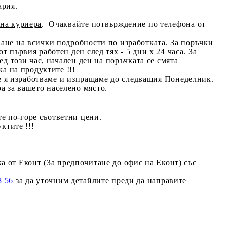
ария.
 на куриера
. Очаквайте потвърждение по телефона от
ване на всички подробности по изработката. За поръчки
т първия работен ден след тях - 5 дни х 24 часа. За
ед този час, начален ден на поръчката се смята
ка на продуктите !!!
е я изработваме и изпращаме до
следващия Понеделник
.
а за вашето населено място.
е по-горе съответни цени.
ктите !!!
а от Еконт (За предпочитане до офис на Еконт) със
8 56
за да уточним детайлите преди да направите