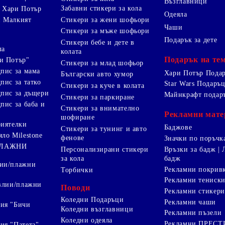
Възглавници
Забавни стикери за кола
 Хари Потър
Одеяла
Стикери за жени шофьори
и Малкият
Чаши
Стикери за мъже шофьори
Подарък за дете
Стикери бебе и дете в
ла
колата
Подарък на те
и Потър"
Стикери за млад шофьор
дпис за мама
Хари Потър Пода
Български авто хумор
пис за татко
Star Wars Подаръ
Стикери за куче в колата
дпис за дъщери
Майнкрафт подар
Стикери за паркиране
пис за баба и
Стикери за внимателно
Рекламни мате
шофиране
риятелки
Баджове
Стикери за тунинг и авто
яло Milestone
фенове
Значки по поръчк
ПЛАЖНИ
Персонализирани стикери
Връзки за бадж | 
за кола
бадж
лии/плажни
Рекламни покрив
Торбички
Рекламни тениск
авлии/плажни
Поводи
Рекламни стикери
Коледни Подаръци
Рекламни чаши
ия "Бичи
Коледни възглавници
Рекламни пъзели
Коледни одеяла
Рекламни ПРЕС
ия "Патета"