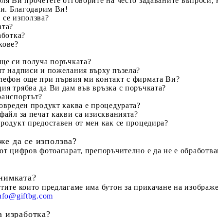
ля Ви прочетете отговорите на често задаваните въпроси, 
ни. Благодарим Ви!
 се използва?
ата?
аботка?
кове?
 ще си получа поръчката?
ят надписи и пожелания върху пъзела?
лефон още при първия ми контакт с фирмата Ви?
ия трябва да Ви дам във връзка с поръчката?
ранспортът?
повреден продукт каква е процедурата?
файл за печат какви са изискванията?
продукт предоставен от мен как се процедира?
же да се използва?
 от цифров фотоапарат, препоръчително е да не е обработв
снимката?
ктите които предлагаме има бутон за прикачане на изображ
nfo@giftbg.com
а изработка?