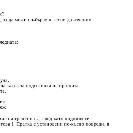
и?
, за да може по-бързо и лесно да изясним
ледната:
ула.
а такса за подготовка на пратката.
та.
теж
теж
вие на транспорта, след като подпишете
 това.
!. Пратка с установени по-късно повреди, в