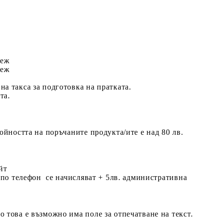
теж
теж
а такса за подготовка на пратката.
та.
ойността на поръчаните продукта/ите е над 80 лв.
йт
и по телефон се начисляват + 5лв. административна
 това е възможно има поле за отпечатване на текст.