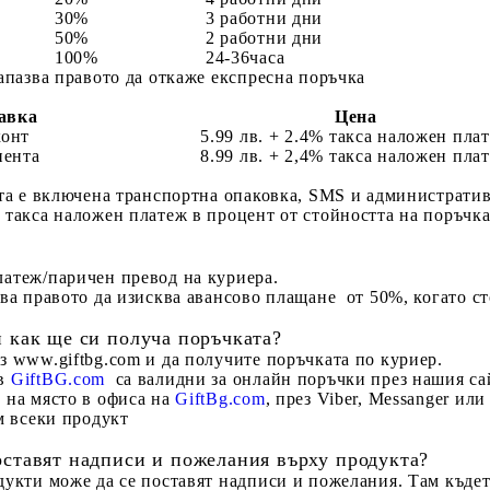
30%
3 работни дни
50%
2 работни дни
100%
24-36часа
апазва правотo да откаже експресна поръчка
авка
Цена
конт
5.99 лв. + 2.4% такса наложен пла
иента
8.99 лв. + 2,4% такса наложен пла
та е включена транспортна опаковка, SMS и административн
 такса наложен платеж в процент от стойността на поръчка
атеж/паричен превод на куриера.
ва правото да изисква авансово плащане от 50%, когато ст
и как ще си получа поръчката?
з www.giftbg.com и да получите поръчката по куриер.
 в
GiftBG.com
са валидни за онлайн поръчки през нашия са
 на място в офиса на
GiftBg.com
, през Viber, Mеssanger ил
ъм всеки продукт
оставят надписи и пожелания върху продукта?
дукти може да се поставят надписи и пожелания. Там където