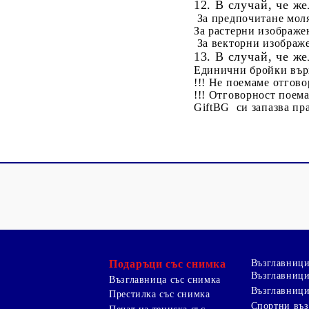
12. В случай, че ж
За предпочитане мол
За растерни изображе
За векторни изображе
13. В случай, че ж
Единични бройки върх
!!!
Не поемаме отгово
!!! Отговорност поема
GiftBG си запазва пр
Подаръци със снимка
Възглавниц
Възглавници
Възглавница със снимка
Възглавници
Престилка със снимка
Спортни въ