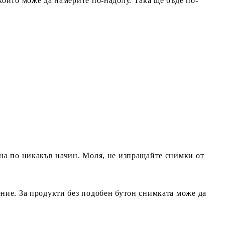
които може да намерите по-надолу. Така ще бъде по-
ана по никакъв начин. Моля, не изпращайте снимки от
ение. За продукти без подобен бутон снимката може да