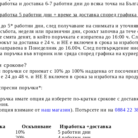
работка и доставка 6-7 работни дни до всяка точка на Бълг
работка 5 работни дни + време за доставка според графика
е до 5* работни дни, след получаване на снимката и уточня
събота, неделя или празнични дни, срокът започва да тече о
е смята денят, в който поръчката е изпратена до 16:00 ч. Сл
рокът за доставка е 24 ч. и НЕ е включен в срока за изработ
направена в
Понеделник до 16.00ч
. След потвърждение ни
а поръчка във вторник или сряда според графика на куриер
и срокове?
и поръчки се приемат с 10% до 100% надценка от посоченит
 е 24 до 48 ч. и НЕ Е включен в срока за изработка на проду
кспресни поръчки*:
оръчка имате
опция
да изберете
по-кратки срокове
с доставк
ния.
(опция взимане от
наш магазин
). Потърсете ни на
0884 22 3
тка
Оскъпяване
Изработка +доставка
10%
5 работни дни
20%
4 работни дни