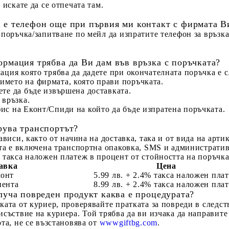
 искате да се отпечата там.
 е телефон още при първия ми контакт с фирмата В
поръчка/запитване по мейл да изпратите телефон за връзка
ормация трябва да Ви дам във връзка с поръчката?
ция която трябва да дадете при окончателната поръчка е с
името на фирмата, която прави поръчката.
ете да бъде извършена доставката.
 връзка.
ис на Еконт/Спиди на който да бъде изпратена поръчката.
рува транспортът?
ависи, както от начина на доставка, така и от вида на артик
та е включена транспортна опаковка, SMS и административн
 такса наложен платеж в процент от стойността на поръчка
авка
Цена
конт
5.99 лв. + 2.4% такса наложен пла
иента
8.99 лв. + 2.4% такса наложен пла
олуча повреден продукт каква е процедурата?
ката от куриер, проверявайте пратката за повреди в следст
исъствие на куриера. Той трябва да ви изчака да направите
та, не се възстановява от
wwwgiftbg.com
.