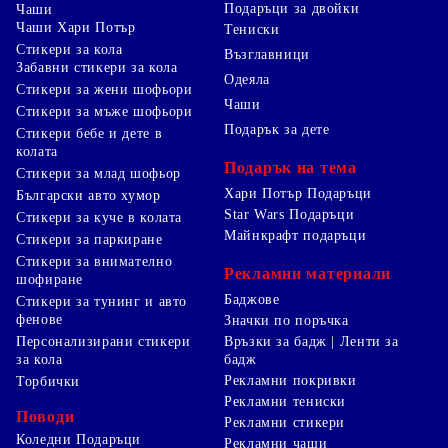
Подаръци за двойки
Чаши
Чаши Хари Потър
Тениски
Стикери за кола
Възглавници
Забавни стикери за кола
Одеяла
Стикери за жени шофьори
Чаши
Стикери за мъже шофьори
Подарък за дете
Стикери бебе и дете в
колата
Подарък на тема
Стикери за млад шофьор
Хари Потър Подаръци
Български авто хумор
Star Wars Подаръци
Стикери за куче в колата
Майнкрафт подаръци
Стикери за паркиране
Стикери за внимателно
Рекламни материали
шофиране
Баджове
Стикери за тунинг и авто
фенове
Значки по поръчка
Персонализирани стикери
Връзки за бадж | Ленти за
за кола
бадж
Рекламни покривки
Торбички
Рекламни тениски
Поводи
Рекламни стикери
Коледни Подаръци
Рекламни чаши