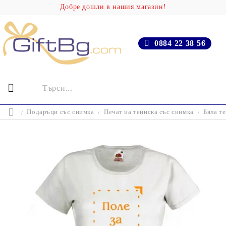
Добре дошли в нашия магазин!
0884 22 38 56
Подаръци със снимка
Печат на тениска със снимка
Бяла т