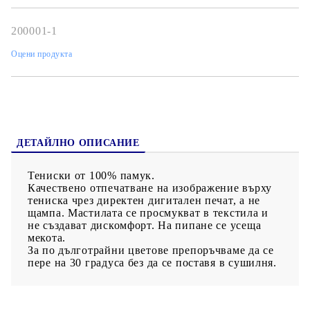
200001-1
Оцени продукта
ДЕТАЙЛНО ОПИСАНИЕ
Тениски от 100% памук.
Качествено отпечатване на изображение върху
тениска чрез директен дигитален печат, а не
щампа. Мастилата се просмукват в текстила и
не създават дискомфорт. На пипане се усеща
мекота.
За по дълготрайни цветове препоръчваме да се
пере на 30 градуса без да се поставя в сушилня.