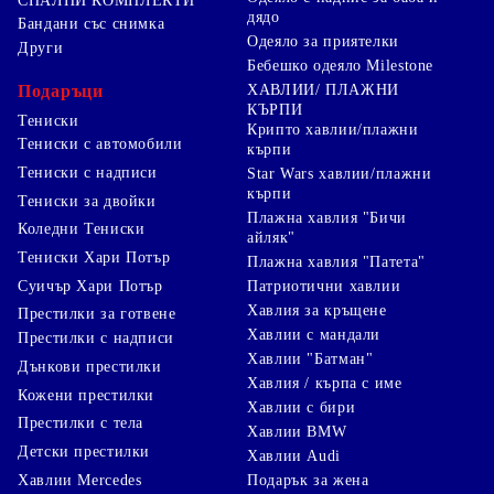
СПАЛНИ КОМПЛЕКТИ
дядо
Бандани със снимка
Одеяло за приятелки
Други
Бебешко одеяло Milestone
Подаръци
ХАВЛИИ/ ПЛАЖНИ
КЪРПИ
Тениски
Крипто хавлии/плажни
Тениски с автомобили
кърпи
Тениски с надписи
Star Wars хавлии/плажни
кърпи
Тениски за двойки
Плажна хавлия "Бичи
Коледни Тениски
айляк"
Тениски Хари Потър
Плажна хавлия "Патета"
Суичър Хари Потър
Патриотични хавлии
Хавлия за кръщене
Престилки за готвене
Хавлии с мандали
Престилки с надписи
Хавлии "Батман"
Дънкови престилки
Хавлия / кърпа с име
Кожени престилки
Хавлии с бири
Престилки с тела
Хавлии BMW
Детски престилки
Хавлии Audi
Хавлии Mercedes
Подарък за жена