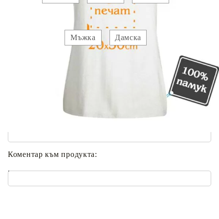
Вид :
Мъжка
Дамска
Прикачете :
Изображение 1
Добавете текст за отпечатване:
.
Коментар към продукта:
.