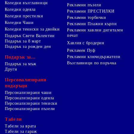
Коледни възглавници
Рекламни пъзели
Коледни одеяла
Рекламни ПРЕСТИЛКИ
Коледни престилки
Рекламни торбички
Коледни Чаши
Рекламни Плажни кърпи
Коледни тениски за двойки
Рекламни хавлии дигитален
печат
Подарък Свети Валентин
Подарък за 8 март
Хавлия с бродерия
Подарък за рожден ден
Рекламен Пуф
Подарък за...
Рекламни ключодържатели
Възглавници по поръчка
Подарък за мъж
Други
Персонализирани
подаръци
Персонализирани чаши
Персонализирани одеяла
Персонализирани тениски
Персонализирани пъзели
Табели
Табели за врата
Табели за гараж