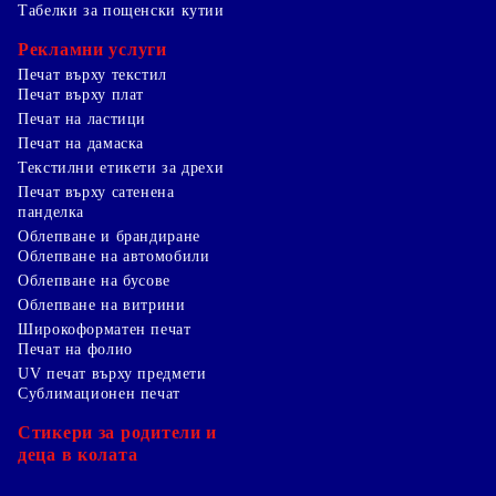
Табелки за пощенски кутии
Рекламни услуги
Печат върху текстил
Печат върху плат
Печат на ластици
Печат на дамаска
Текстилни етикети за дрехи
Печат върху сатенена
панделка
Облепване и брандиране
Облепване на автомобили
Облепване на бусове
Облепване на витрини
Широкоформатен печат
Печат на фолио
UV печат върху предмети
Сублимационен печат
Стикери за родители и
деца в колата