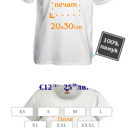
Tweet
Сподели
Марка:
GiftBG
Бяла тениска със снимка 20х30см
€12
25
00
лв.
78
Размер:
Таблица с размери
XS
S
M
L
XL
XXL
XXXL