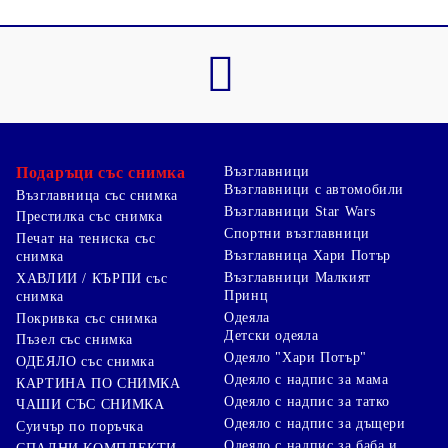
Подаръци със снимка
Възглавници
Възглавници с автомобили
Възглавница със снимка
Възглавници Star Wars
Престилка със снимка
Спортни възглавници
Печат на тениска със
Възглавница Хари Потър
снимка
Възглавници Малкият
ХАВЛИИ / КЪРПИ със
Принц
снимка
Одеяла
Покривка със снимка
Детски одеяла
Пъзел със снимка
Одеяло "Хари Потър"
ОДЕЯЛО със снимка
Одеяло с надпис за мама
КАРТИНА ПО СНИМКА
Одеяло с надпис за татко
ЧАШИ СЪС СНИМКА
Одеяло с надпис за дъщери
Суичър по поръчка
Одеяло с надпис за баба и