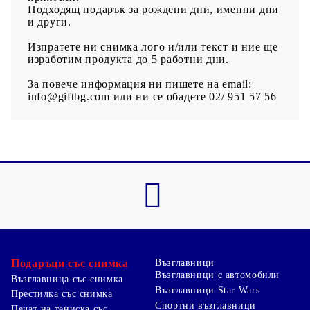
Подходящ подарък за рождени дни, именни дни
и други.
Изпратете ни снимка лого и/или текст и ние ще
изработим продукта до 5 работни дни.
За повече информация ни пишете на email:
info@giftbg.com или ни се обадете 02/ 951 57 56
Подаръци със снимка
Възглавници
Възглавници с автомобили
Възглавница със снимка
Възглавници Star Wars
Престилка със снимка
Спортни възглавници
Печат на тениска със