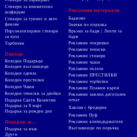
Стикери за внимателно
Рекламни материали
шофиране
Баджове
Стикери за тунинг и авто
фенове
Значки по поръчка
Персонализирани стикери
Връзки за бадж | Ленти за
за кола
бадж
Рекламни покривки
Торбички
Рекламни тениски
Поводи
Рекламни стикери
Коледни Подаръци
Рекламни чаши
Коледни възглавници
Рекламни пъзели
Коледни одеяла
Рекламни ПРЕСТИЛКИ
Коледни престилки
Рекламни торбички
Коледни Чаши
Рекламни Плажни кърпи
Коледни тениски за двойки
Рекламни хавлии дигитален
печат
Подарък Свети Валентин
Подарък за 8 март
Хавлия с бродерия
Подарък за рожден ден
Рекламен Пуф
Подарък за...
Рекламни ключодържатели
Възглавници по поръчка
Подарък за мъж
Други