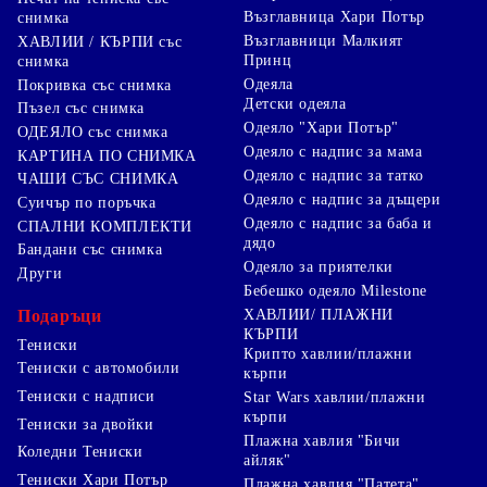
Възглавница Хари Потър
снимка
Възглавници Малкият
ХАВЛИИ / КЪРПИ със
Принц
снимка
Одеяла
Покривка със снимка
Детски одеяла
Пъзел със снимка
Одеяло "Хари Потър"
ОДЕЯЛО със снимка
Одеяло с надпис за мама
КАРТИНА ПО СНИМКА
Одеяло с надпис за татко
ЧАШИ СЪС СНИМКА
Одеяло с надпис за дъщери
Суичър по поръчка
Одеяло с надпис за баба и
СПАЛНИ КОМПЛЕКТИ
дядо
Бандани със снимка
Одеяло за приятелки
Други
Бебешко одеяло Milestone
Подаръци
ХАВЛИИ/ ПЛАЖНИ
КЪРПИ
Тениски
Крипто хавлии/плажни
Тениски с автомобили
кърпи
Тениски с надписи
Star Wars хавлии/плажни
кърпи
Тениски за двойки
Плажна хавлия "Бичи
Коледни Тениски
айляк"
Тениски Хари Потър
Плажна хавлия "Патета"