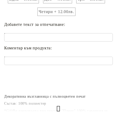
Четири + 12.00лв.
Добавете текст за отпечатване:
.
Коментар към продукта:
.
Декоративна възглавница с пълноцветен печат
Състав: 100% полиестер
*GiftBg препоръчва вид текстил "Плюш"
100% гаранция за
удовлетвореност