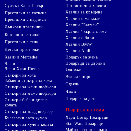
Суичър Хари Потър
Патриотични хавлии
Хавлия за кръщене
Престилки за готвене
Хавлии с мандали
Престилки с надписи
Хавлии "Батман"
Дънкови престилки
Хавлия / кърпа с име
Кожени престилки
Хавлии с бири
Престилки с тела
Хавлии BMW
Детски престилки
Хавлии Audi
Хавлии Mercedes
Подарък за жена
Подаръци за двойки
Чаши
Чаши Хари Потър
Тениски
Стикери за кола
Възглавници
Забавни стикери за кола
Одеяла
Стикери за жени шофьори
Чаши
Стикери за мъже шофьори
Подарък за дете
Стикери бебе и дете в
колата
Подарък на тема
Стикери за млад шофьор
Хари Потър Подаръци
Български авто хумор
Star Wars Подаръци
Стикери за куче в колата
Майнкрафт подаръци
Стикери за паркиране