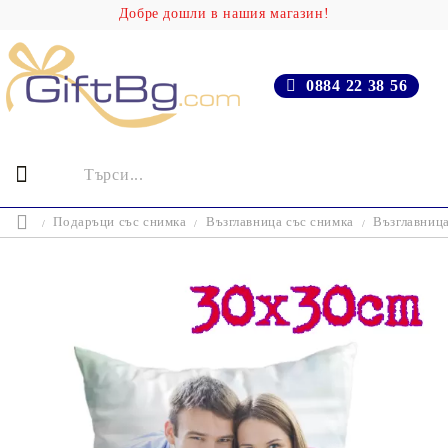
Добре дошли в нашия магазин!
0884 22 38 56
Подаръци със снимка
Възглавница със снимка
Възглавниц