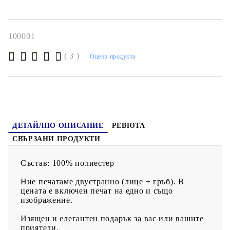
Ние печатаме двустранно (лице + гръб). В цената е включен
печат на едно и също изображение.
100001
( 3 )
Оцени продукта
ДЕТАЙЛНО ОПИСАНИЕ
РЕВЮТА
СВЪРЗАНИ ПРОДУКТИ
Състав: 100% полиестер
Ние печатаме двустранно (лице + гръб). В
цената е включен печат на едно и също
изображение.
Изящен и елегантен подарък за вас или вашите
приятели.