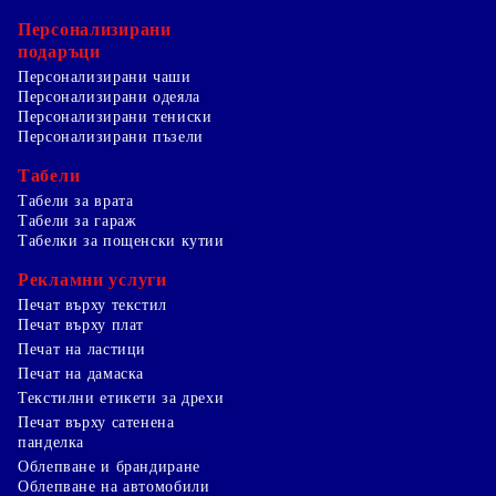
Персонализирани
подаръци
Персонализирани чаши
Персонализирани одеяла
Персонализирани тениски
Персонализирани пъзели
Табели
Табели за врата
Табели за гараж
Табелки за пощенски кутии
Рекламни услуги
Печат върху текстил
Печат върху плат
Печат на ластици
Печат на дамаска
Текстилни етикети за дрехи
Печат върху сатенена
панделка
Облепване и брандиране
Облепване на автомобили