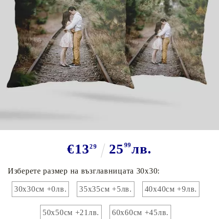
Tweet
Сподели
Марка:
GiftBG
Възглавница 30х30см със снимка
€13
25
99
лв.
29
Изберете размер на възглавницата 30х30:
30х30см +0лв.
35х35см +5лв.
40х40см +9лв.
50х50см +21лв.
60х60см +45лв.