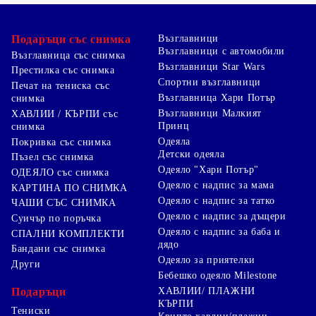
Подаръци със снимка
Възглавници
Възглавници с автомобили
Възглавница със снимка
Възглавници Star Wars
Престилка със снимка
Спортни възглавници
Печат на тениска със
Възглавница Хари Потър
снимка
Възглавници Малкият
ХАВЛИИ / КЪРПИ със
Принц
снимка
Одеяла
Покривка със снимка
Детски одеяла
Пъзел със снимка
Одеяло "Хари Потър"
ОДЕЯЛО със снимка
Одеяло с надпис за мама
КАРТИНА ПО СНИМКА
Одеяло с надпис за татко
ЧАШИ СЪС СНИМКА
Одеяло с надпис за дъщери
Суичър по поръчка
Одеяло с надпис за баба и
СПАЛНИ КОМПЛЕКТИ
дядо
Бандани със снимка
Одеяло за приятелки
Други
Бебешко одеяло Milestone
Подаръци
ХАВЛИИ/ ПЛАЖНИ
КЪРПИ
Тениски