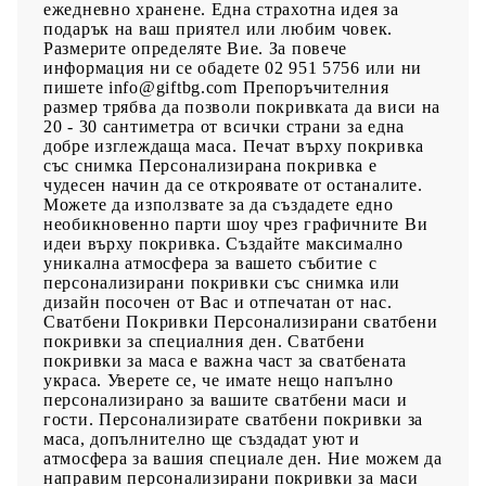
ежедневно хранене. Една страхотна идея за
подарък на ваш приятел или любим човек.
Размерите определяте Вие. За повече
информация ни се обадете 02 951 5756 или ни
пишете info@giftbg.com Препоръчителния
размер трябва да позволи покривката да виси на
20 - 30 сантиметра от всички страни за една
добре изглеждаща маса. Печат върху покривка
със снимка Персонализирана покривка е
чудесен начин да се откроявате от останалите.
Можете да използвате за да създадете едно
необикновенно парти шоу чрез графичните Ви
идеи върху покривка. Създайте максимално
уникална атмосфера за вашето събитие с
персонализирани покривки със снимка или
дизайн посочен от Вас и отпечатан от нас.
Сватбени Покривки Персонализирани сватбени
покривки за специалния ден. Сватбени
покривки за маса е важна част за сватбената
украса. Уверете се, че имате нещо напълно
персонализирано за вашите сватбени маси и
гости. Персонализирате сватбени покривки за
маса, допълнително ще създадат уют и
атмосфера за вашия специале ден. Ние можем да
направим персонализирани покривки за маси