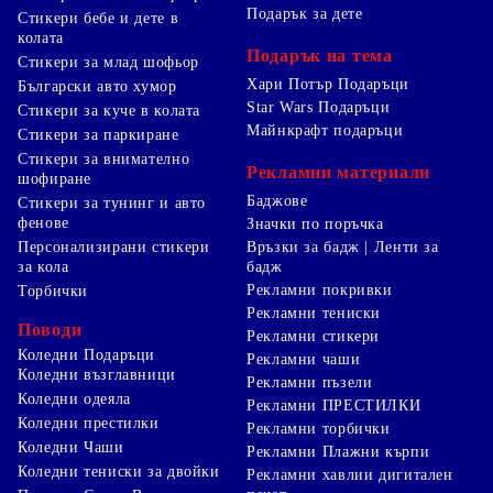
Подарък за дете
Стикери бебе и дете в
колата
Подарък на тема
Стикери за млад шофьор
Хари Потър Подаръци
Български авто хумор
Star Wars Подаръци
Стикери за куче в колата
Майнкрафт подаръци
Стикери за паркиране
Стикери за внимателно
Рекламни материали
шофиране
Баджове
Стикери за тунинг и авто
фенове
Значки по поръчка
Персонализирани стикери
Връзки за бадж | Ленти за
за кола
бадж
Рекламни покривки
Торбички
Рекламни тениски
Поводи
Рекламни стикери
Коледни Подаръци
Рекламни чаши
Коледни възглавници
Рекламни пъзели
Коледни одеяла
Рекламни ПРЕСТИЛКИ
Коледни престилки
Рекламни торбички
Коледни Чаши
Рекламни Плажни кърпи
Коледни тениски за двойки
Рекламни хавлии дигитален