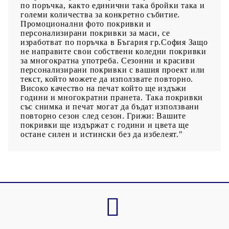
по поръчка, както единични така бройки така и
големи количества за конкретно събитие.
Промоционални фото покривки и
персонализирани покривки за маси, се
изработват по поръчка в Бъгария гр.София Защо
не направите свои собствени коледни покривки
за многократна употреба. Сезонни и красиви
персонализирани покривки с вашия проект или
текст, който можете да използвате повторно.
Високо качество на печат който ще издъжи
години и многократни пранета. Така покривки
със снимка и печат могат да бъдат използвани
повторно сезон след сезон. Грижи: Вашите
покривки ще издържат с години и цвета ще
остане силен и истински без да избелеят."