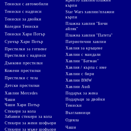
Крипто хавлии/плажни
Тениски с автомобили
кърпи
Тениски с надписи
Star Wars хавлии/плажни
кърпи
Тениски за двойки
Плажна хавлия "Бичи
Коледни Тениски
айляк"
Тениски Хари Потър
Плажна хавлия "Патета"
Суичър Хари Потър
Патриотични хавлии
Хавлия за кръщене
Престилки за готвене
Хавлии с мандали
Престилки с надписи
Хавлии "Батман"
Дънкови престилки
Хавлия / кърпа с име
Кожени престилки
Хавлии с бири
Престилки с тела
Хавлии BMW
Детски престилки
Хавлии Audi
Хавлии Mercedes
Подарък за жена
Подаръци за двойки
Чаши
Чаши Хари Потър
Тениски
Стикери за кола
Възглавници
Забавни стикери за кола
Одеяла
Стикери за жени шофьори
Чаши
Стикери за мъже шофьори