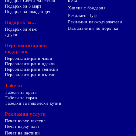
печат
Подарък Свети Валентин
Подарък за 8 март
Хавлия с бродерия
Подарък за рожден ден
Рекламен Пуф
Подарък за...
Рекламни ключодържатели
Възглавници по поръчка
Подарък за мъж
Други
Персонализирани
подаръци
Персонализирани чаши
Персонализирани одеяла
Персонализирани тениски
Персонализирани пъзели
Табели
Табели за врата
Табели за гараж
Табелки за пощенски кутии
Рекламни услуги
Печат върху текстил
Печат върху плат
Печат на ластици