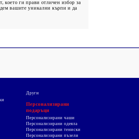
, което ги прави отличен избор за
адем вашите уникални кърпи и да
Други
ки
Персонализирани
подаръци
Персонализирани чаши
Персонализирани одеяла
Персонализирани тениски
Персонализирани пъзели