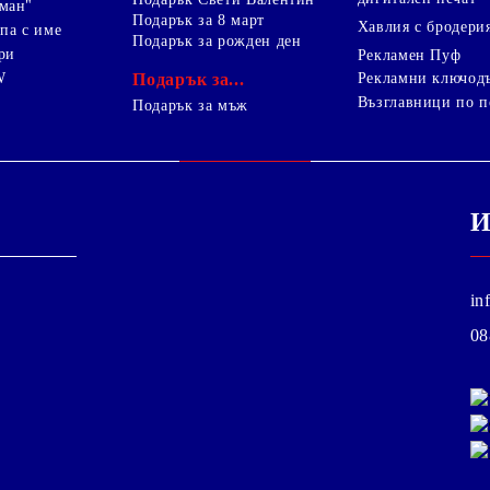
ман"
Подарък за 8 март
Хавлия с бродери
па с име
Подарък за рожден ден
ри
Рекламен Пуф
W
Подарък за...
Рекламни ключод
Възглавници по п
i
Подарък за мъж
И
in
08