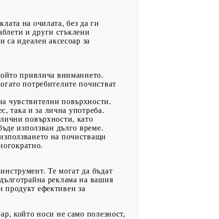
лата на очилата, без да ги
таблети и други стъклени
и са идеален аксесоар за
 който привлича вниманието.
когато потребителите почистват
на чувствителни повърхности.
с, така и за лична употреба.
азлични повърхности, като
бъде използван дълго време.
 използването на почистващи
многократно.
инструмент. Те могат да бъдат
 дълготрайна реклама на вашия
зи продукт ефективен за
р, който носи не само полезност,