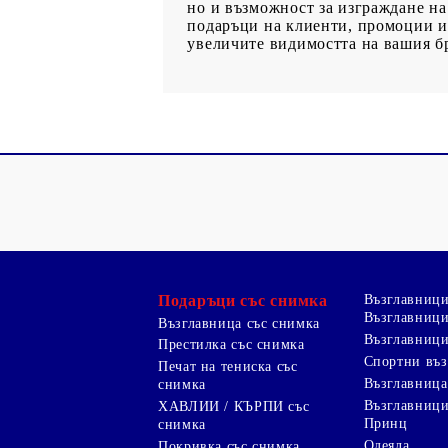
но и възможност за изграждане на
подаръци на клиенти, промоции и 
увеличите видимостта на вашия б
Подаръци със снимка
Възглавниц
Възглавници
Възглавница със снимка
Възглавници
Престилка със снимка
Спортни въ
Печат на тениска със
Възглавница
снимка
Възглавниц
ХАВЛИИ / КЪРПИ със
Принц
снимка
Одеяла
Покривка със снимка