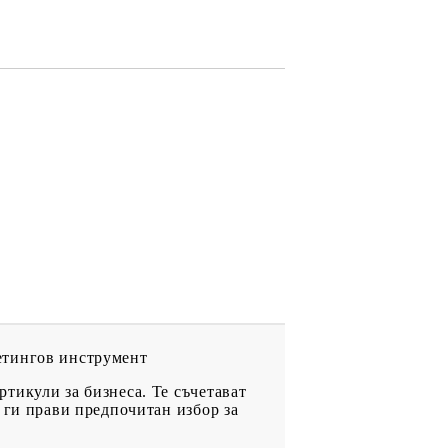
етингов инструмент
тикули за бизнеса. Те съчетават
 ги прави предпочитан избор за