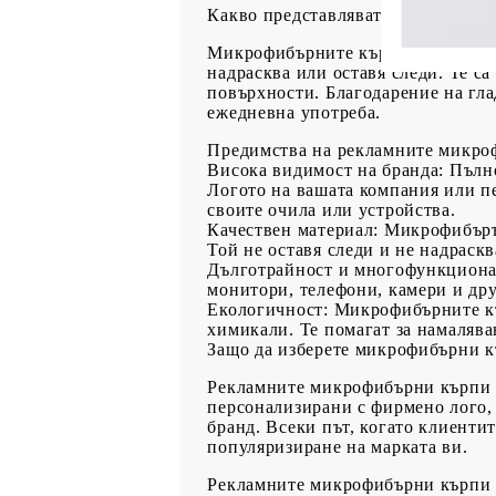
Какво представляват микрофибърн
Микрофибърните кърпи са изработе
надрасква или оставя следи. Те са
повърхности. Благодарение на гла
ежедневна употреба.
Предимства на рекламните микроф
Висока видимост на бранда
: Пълн
Логото на вашата компания или п
своите очила или устройства.
Качествен материал
: Микрофибъръ
Той не оставя следи и не надраскв
Дълготрайност и многофункцион
монитори, телефони, камери и дру
Екологичност
: Микрофибърните к
химикали. Те помагат за намаляван
Защо да изберете микрофибърни к
Рекламните микрофибърни кърпи з
персонализирани с фирмено лого,
бранд. Всеки път, когато клиентит
популяризиране на марката ви.
Рекламните микрофибърни кърпи за