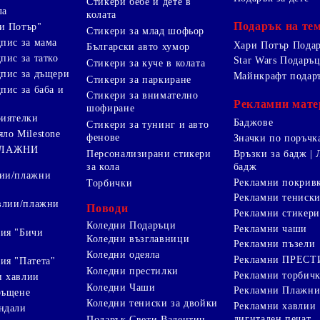
Стикери бебе и дете в
ла
колата
Подарък на те
и Потър"
Стикери за млад шофьор
дпис за мама
Хари Потър Пода
Български авто хумор
пис за татко
Star Wars Подаръ
Стикери за куче в колата
дпис за дъщери
Майнкрафт подар
Стикери за паркиране
пис за баба и
Стикери за внимателно
Рекламни мате
шофиране
риятелки
Баджове
Стикери за тунинг и авто
яло Milestone
фенове
Значки по поръчк
ПЛАЖНИ
Персонализирани стикери
Връзки за бадж | 
за кола
бадж
лии/плажни
Рекламни покрив
Торбички
Рекламни тениск
авлии/плажни
Поводи
Рекламни стикери
Коледни Подаръци
Рекламни чаши
ия "Бичи
Коледни възглавници
Рекламни пъзели
Коледни одеяла
Рекламни ПРЕС
ия "Патета"
Коледни престилки
Рекламни торбич
и хавлии
Коледни Чаши
Рекламни Плажни
ръщене
Коледни тениски за двойки
Рекламни хавлии
ндали
дигитален печат
Подарък Свети Валентин