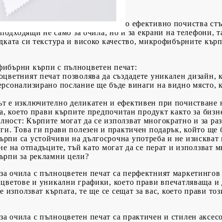
ите кърпи за очила?
ни от специален материал, който ефективно почиства стък
 подходящи не само за очила, но и за екрани на телефони, 
дката си текстура и високо качество, микрофибърните кърп
ибърни кърпи с пълноцветен печат:
оцветният печат позволява да създадете уникален дизайн,
ерсонализирано послание ще бъде винаги на видно място, 
т е изключително деликатен и ефективен при почистване 
а, което прави кърпите предпочитан продукт както за бизне
алност
: Кърпите могат да се използват многократно и за р
ги. Това ги прави полезен и практичен подарък, който ще 
ърпи са устойчиви на дългосрочна употреба и не изискват
е на отпадъците, тъй като могат да се перат и използват 
ърпи за рекламни цели?
а очила с пълноцветен печат са перфектният маркетингов 
 цветове и уникални графики, което прави впечатляваща и
е използват кърпата, те ще се сещат за вас, което прави то
 очила с пълноцветен печат са практичен и стилен аксесоа