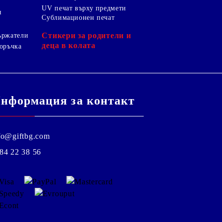
UV печат върху предмети
я
Сублимационен печат
Стикери за родители и
ържатели
деца в колата
оръчка
нформация за контакт
fo@giftbg.com
84 22 38 56