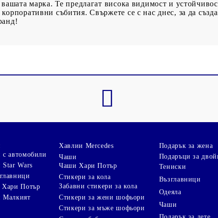
 вашата марка. Те предлагат висока видимост и устойчивост
корпоративни събития. Свържете се с нас днес, за да създ
ранд!
и
Хавлии Mercedes
Подарък за жена
 с автомобили
Подаръци за двой
Чаши
 Star Wars
Чаши Хари Потър
Тениски
зглавници
Стикери за кола
Възглавници
Забавни стикери за кола
 Хари Потър
Одеяла
Стикери за жени шофьори
и Малкият
Чаши
Стикери за мъже шофьори
Подарък за дете