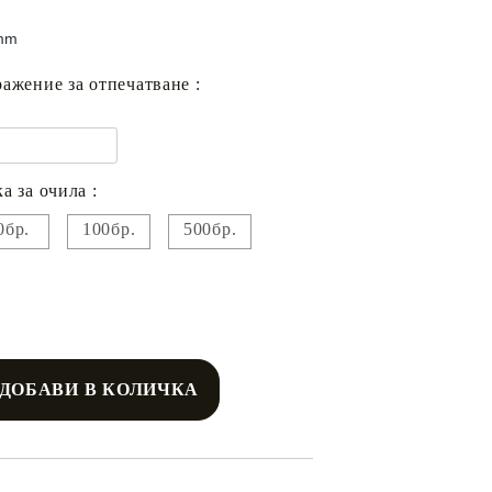
mm
ажение за отпечатване :
а за очила :
0бр.
100бр.
500бр.