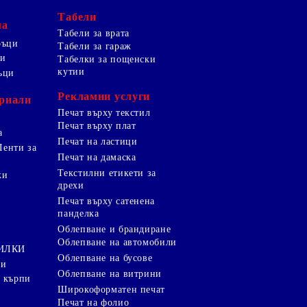
Табели
ма
Табели за врата
ръци
Табели за гараж
ци
Табелки за пощенски
кутии
ъци
Рекламни услуги
риали
Печат върху текстил
Печат върху плат
а
Печат на ластици
Ленти за
Печат на дамаска
Текстилни етикети за
ки
дрехи
и
Печат върху сатенена
панделка
Облепване и брандиране
Облепване на автомобили
ТИЛКИ
Облепване на бусове
ки
Облепване на витрини
 кърпи
Широкоформатен печат
Печат на фолио