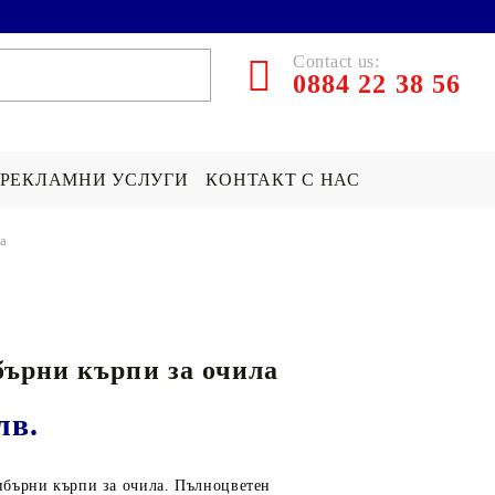
Contact us:
0884 22 38 56
РЕКЛАМНИ УСЛУГИ
КОНТАКТ С НАС
а
ЪРПИ СЪС
ПОКРИВКА СЪС
ПОДАРЪК НА ТЕМА...
СНИМКА
Хари Потър Подаръци
ърни кърпи за очила
СНИМКА
СУИЧЪР ПО ПОРЪЧКА
Star Wars Подаръци
Майнкрафт подаръци
лв.
ДРУГИ
бърни кърпи за очила. Пълноцветен