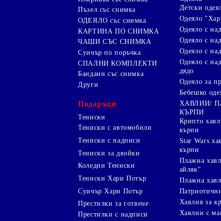
Детски одея
Пъзел със снимка
Одеяло "Хар
ОДЕЯЛО със снимка
Одеяло с на
КАРТИНА ПО СНИМКА
Одеяло с над
ЧАШИ СЪС СНИМКА
Одеяло с на
Суичър по поръчка
Одеяло с над
СПАЛНИ КОМПЛЕКТИ
дядо
Бандани със снимка
Одеяло за п
Други
Бебешко оде
Подаръци
ХАВЛИИ/ 
КЪРПИ
Тениски
Крипто хав
Тениски с автомобили
кърпи
Тениски с надписи
Star Wars х
кърпи
Тениски за двойки
Плажна хавл
Коледни Тениски
айляк"
Тениски Хари Потър
Плажна хавл
Суичър Хари Потър
Патриотичн
Хавлия за к
Престилки за готвене
Хавлии с ма
Престилки с надписи