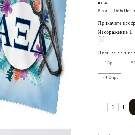
печат
150х150 
Размер
Прикачете изобр
Изображение 1
Цени за кърпичк
1бр.
5
1000бр.