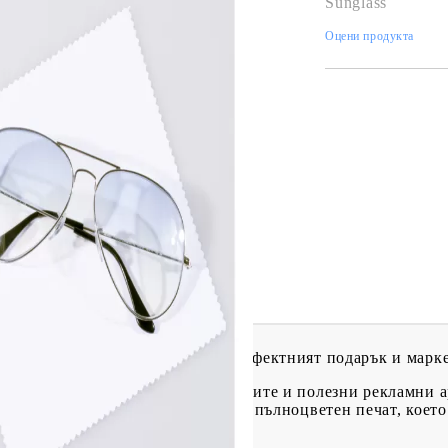
Sunglass
Оцени продукта
Tweet
одели
очила с пълноцветен печат – перфектният подарък и марк
 очила са един от най-ефективните и полезни рекламни ар
можност за уникален дизайн чрез пълноцветен печат, което