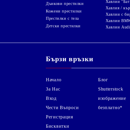
Хавлии "Бат
Дънкови престилки
Хавлия / кър
Кожени престилки
Хавлии с би
Престилки с тела
Хавлии BM
Детски престилки
Хавлии Aud
Бързи връзки
Начало
Блог
За Нас
Shutterstock
Вход
изображение
Чести Въпроси
безплатно*
Регистрация
Бисквитки