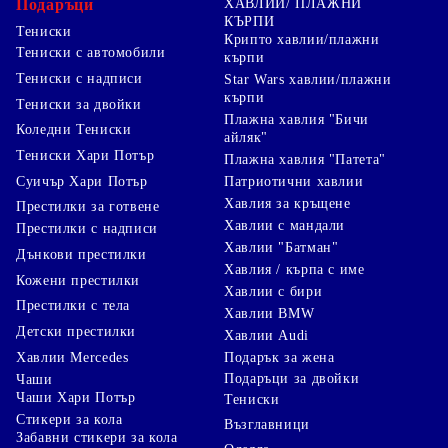
Подаръци
ХАВЛИИ/ ПЛАЖНИ
КЪРПИ
Тениски
Крипто хавлии/плажни
Тениски с автомобили
кърпи
Тениски с надписи
Star Wars хавлии/плажни
кърпи
Тениски за двойки
Плажна хавлия "Бичи
Коледни Тениски
айляк"
Тениски Хари Потър
Плажна хавлия "Патета"
Суичър Хари Потър
Патриотични хавлии
Хавлия за кръщене
Престилки за готвене
Хавлии с мандали
Престилки с надписи
Хавлии "Батман"
Дънкови престилки
Хавлия / кърпа с име
Кожени престилки
Хавлии с бири
Престилки с тела
Хавлии BMW
Детски престилки
Хавлии Audi
Хавлии Mercedes
Подарък за жена
Подаръци за двойки
Чаши
Чаши Хари Потър
Тениски
Стикери за кола
Възглавници
Забавни стикери за кола