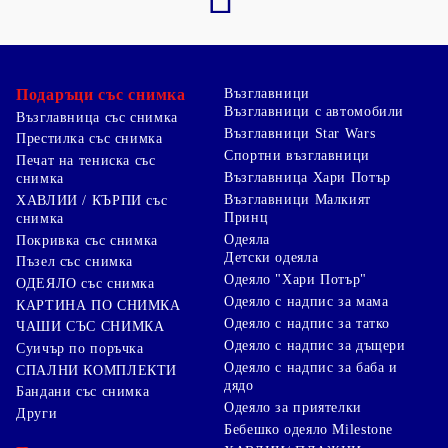
Подаръци със снимка
Възглавници
Възглавници с автомобили
Възглавница със снимка
Възглавници Star Wars
Престилка със снимка
Спортни възглавници
Печат на тениска със
Възглавница Хари Потър
снимка
Възглавници Малкият
ХАВЛИИ / КЪРПИ със
Принц
снимка
Одеяла
Покривка със снимка
Детски одеяла
Пъзел със снимка
Одеяло "Хари Потър"
ОДЕЯЛО със снимка
Одеяло с надпис за мама
КАРТИНА ПО СНИМКА
Одеяло с надпис за татко
ЧАШИ СЪС СНИМКА
Одеяло с надпис за дъщери
Суичър по поръчка
Одеяло с надпис за баба и
СПАЛНИ КОМПЛЕКТИ
дядо
Бандани със снимка
Одеяло за приятелки
Други
Бебешко одеяло Milestone