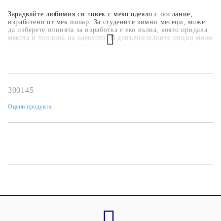
Зарадвайте любимия си човек с меко одеяло с послание,
изработено от мек полар. За студените зимни месеци, може
да изберете опцията за изработка с еко вълна, която придава
мекота и топлина на одеялото. В допълнителните опции може
да намерите и възможност за брандиране на име по избор.
300145
Оцени продукта