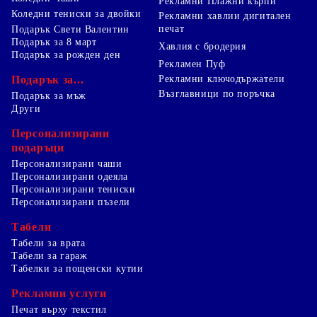
Рекламни Плажни кърпи
Коледни тениски за двойки
Рекламни хавлии дигитален
печат
Подарък Свети Валентин
Подарък за 8 март
Хавлия с бродерия
Подарък за рожден ден
Рекламен Пуф
Подарък за...
Рекламни ключодържатели
Възглавници по поръчка
Подарък за мъж
Други
Персонализирани
подаръци
Персонализирани чаши
Персонализирани одеяла
Персонализирани тениски
Персонализирани пъзели
Табели
Табели за врата
Табели за гараж
Табелки за пощенски кутии
Рекламни услуги
Печат върху текстил