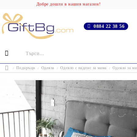
Добре дошли в нашия магазин!
0884 22 38 56
Подаръци
Одеяла
Одеяло с надпис за мама
Одеяло за м