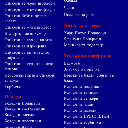
Одеяла
Стикери за жени шофьори
Чаши
Стикери за мъже шофьори
Подарък за дете
Стикери бебе и дете в
колата
Подарък на тема
Стикери за млад шофьор
Хари Потър Подаръци
Български авто хумор
Star Wars Подаръци
Стикери за куче в колата
Майнкрафт подаръци
Стикери за паркиране
Стикери за внимателно
Рекламни материали
шофиране
Баджове
Стикери за тунинг и авто
фенове
Значки по поръчка
Персонализирани стикери
Връзки за бадж | Ленти за
за кола
бадж
Рекламни покривки
Торбички
Рекламни тениски
Поводи
Рекламни стикери
Коледни Подаръци
Рекламни чаши
Коледни възглавници
Рекламни пъзели
Коледни одеяла
Рекламни ПРЕСТИЛКИ
Коледни престилки
Рекламни торбички
Коледни Чаши