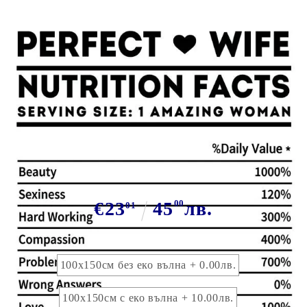
Tweet
Сподели
Марка:
GiftBG
Одеяло за майки
€23
45
00
лв.
01
Размер на одеяло:
100x150см без еко вълна + 0.00лв.
100х150см с еко вълна + 10.00лв.