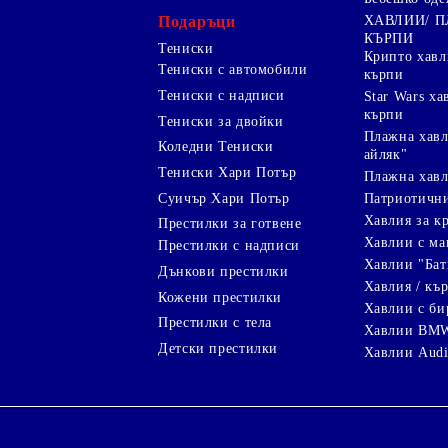
Подаръци
ХАВЛИИ/ 
КЪРПИ
Тениски
Крипто хав
Тениски с автомобили
кърпи
Тениски с надписи
Star Wars х
кърпи
Тениски за двойки
Плажна хавл
Коледни Тениски
айляк"
Тениски Хари Потър
Плажна хавл
Суичър Хари Потър
Патриотичн
Хавлия за к
Престилки за готвене
Хавлии с ма
Престилки с надписи
Хавлии "Бат
Дънкови престилки
Хавлия / кър
Кожени престилки
Хавлии с би
Престилки с тела
Хавлии BM
Детски престилки
Хавлии Aud