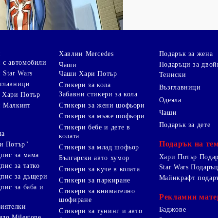
и
Хавлии Mercedes
Подарък за жена
 с автомобили
Подаръци за двой
Чаши
 Star Wars
Чаши Хари Потър
Тениски
зглавници
Стикери за кола
Възглавници
Забавни стикери за кола
 Хари Потър
Одеяла
Стикери за жени шофьори
и Малкият
Чаши
Стикери за мъже шофьори
Подарък за дете
Стикери бебе и дете в
ла
колата
Подарък на те
и Потър"
Стикери за млад шофьор
дпис за мама
Хари Потър Пода
Български авто хумор
пис за татко
Star Wars Подаръ
Стикери за куче в колата
дпис за дъщери
Майнкрафт подар
Стикери за паркиране
пис за баба и
Стикери за внимателно
Рекламни мате
шофиране
риятелки
Баджове
Стикери за тунинг и авто
яло Milestone