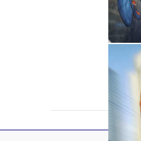
Рекламни ключодържатели
Възглавници по поръчка
Други
Сп