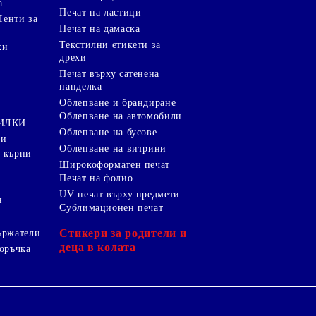
а
Печат на ластици
Ленти за
Печат на дамаска
Текстилни етикети за
ки
дрехи
и
Печат върху сатенена
панделка
Облепване и брандиране
Облепване на автомобили
ТИЛКИ
Облепване на бусове
ки
Облепване на витрини
 кърпи
Широкоформатен печат
Печат на фолио
UV печат върху предмети
я
Сублимационен печат
Стикери за родители и
ържатели
деца в колата
оръчка