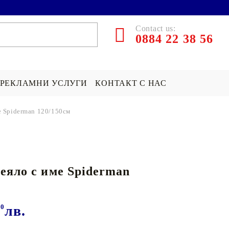
Contact us:
0884 22 38 56
РЕКЛАМНИ УСЛУГИ
КОНТАКТ С НАС
е Spiderman 120/150см
ЪРПИ СЪС
ПОКРИВКА СЪС
ПОДАРЪК НА ТЕМА...
СНИМКА
Хари Потър Подаръци
еяло с име Spiderman
СНИМКА
СУИЧЪР ПО ПОРЪЧКА
Star Wars Подаръци
Майнкрафт подаръци
00
лв.
ДРУГИ