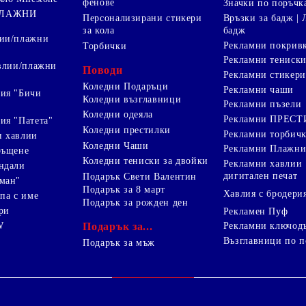
фенове
Значки по поръчк
ПЛАЖНИ
Персонализирани стикери
Връзки за бадж | 
за кола
бадж
лии/плажни
Рекламни покрив
Торбички
Рекламни тениск
авлии/плажни
Поводи
Рекламни стикери
Коледни Подаръци
Рекламни чаши
ия "Бичи
Коледни възглавници
Рекламни пъзели
Коледни одеяла
Рекламни ПРЕС
ия "Патета"
Коледни престилки
Рекламни торбич
и хавлии
Коледни Чаши
Рекламни Плажни
ръщене
Коледни тениски за двойки
Рекламни хавлии
ндали
дигитален печат
Подарък Свети Валентин
ман"
Подарък за 8 март
Хавлия с бродери
па с име
Подарък за рожден ден
ри
Рекламен Пуф
W
Подарък за...
Рекламни ключод
Възглавници по п
i
Подарък за мъж