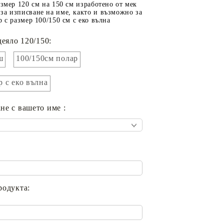
азмер 120 см на 150 см изработено от мек
за изписване на име, както и възможно за
р с размер 100/150 см с еко вълна
деяло 120/150:
ш
100/150см полар
р с еко вълна
не с вашето име :
родукта: