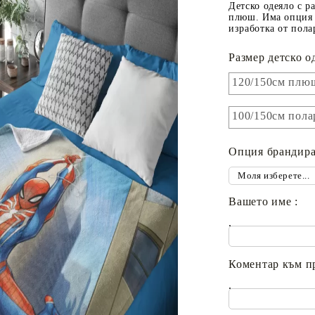
Детско одеяло с р
плюш. Има опция 
изработка от пола
Размер детско о
120/150см плю
100/150см пола
Опция брандира
Вашето име :
.
Коментар към п
.