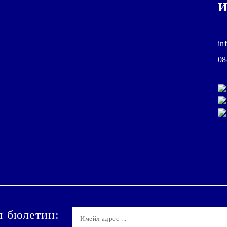
И
in
08
я бюлетин: