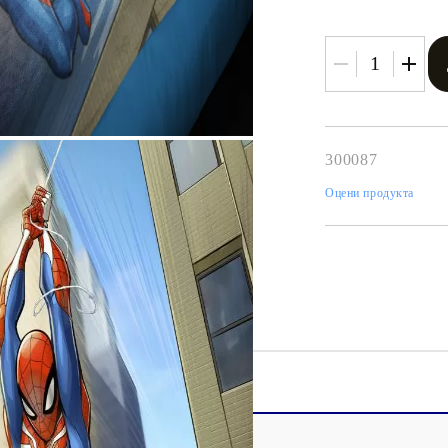
300087
Tweet
одели
Оцени продукта