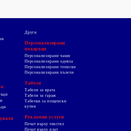
Други
ки
Персонализирани
подаръци
Персонализирани чаши
Персонализирани одеяла
Персонализирани тениски
Персонализирани пъзели
Табели
ма
Табели за врата
ръци
Табели за гараж
ци
Табелки за пощенски
кутии
ъци
Рекламни услуги
риали
Печат върху текстил
Печат върху плат