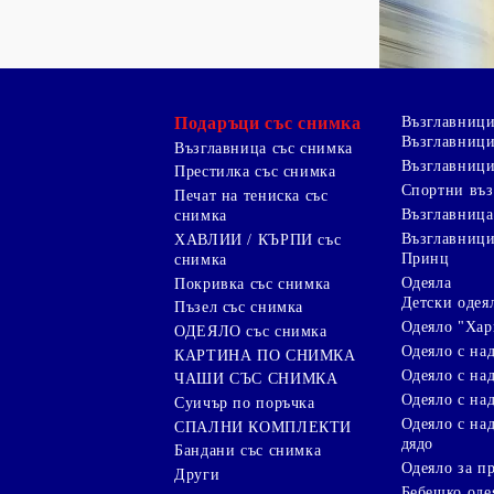
Подаръци със снимка
Възглавниц
Възглавници
Възглавница със снимка
Възглавници
Престилка със снимка
Спортни въ
Печат на тениска със
Възглавница
снимка
Възглавниц
ХАВЛИИ / КЪРПИ със
Принц
снимка
Одеяла
Покривка със снимка
Детски одея
Пъзел със снимка
Одеяло "Хар
ОДЕЯЛО със снимка
Одеяло с на
КАРТИНА ПО СНИМКА
Одеяло с над
ЧАШИ СЪС СНИМКА
Одеяло с на
Суичър по поръчка
Одеяло с над
СПАЛНИ КОМПЛЕКТИ
дядо
Бандани със снимка
Одеяло за п
Други
Бебешко оде