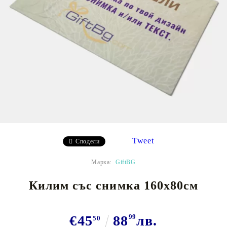
Tweet
Сподели
Марка:
GiftBG
Килим със снимка 160х80см
€45
88
99
лв.
50