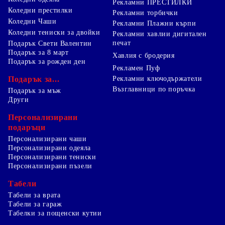
Рекламни ПРЕСТИЛКИ
Коледни престилки
Рекламни торбички
Коледни Чаши
Рекламни Плажни кърпи
Коледни тениски за двойки
Рекламни хавлии дигитален
печат
Подарък Свети Валентин
Подарък за 8 март
Хавлия с бродерия
Подарък за рожден ден
Рекламен Пуф
Подарък за...
Рекламни ключодържатели
Възглавници по поръчка
Подарък за мъж
Други
Персонализирани
подаръци
Персонализирани чаши
Персонализирани одеяла
Персонализирани тениски
Персонализирани пъзели
Табели
Табели за врата
Табели за гараж
Табелки за пощенски кутии