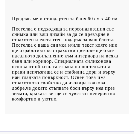
Предлагаме и стандартен за баня 60 см х 40 см
Постелка е подходяща за персонализация със
снимка или ваш дизайн за да се превърне в
страхотен и елегантен подарък за ваш близък.
Постелка с ваша снимка и/или текст която ние
ще изработим със страхотни цветове ще бъде
идеалното допълнение към интериора на всяка
баня или коридор. Специалната силиконова
основа от обратната страна на постелката я
прави неплъзгаща се и стабилна дори и върху
най-гладката повърхност. Освен това има
страхотното свойство да изолира толкова
добре,че докато стъпвате боси върху нея през
зимата, краката ви ще се чувстват невероятно
комфортно и уютно.