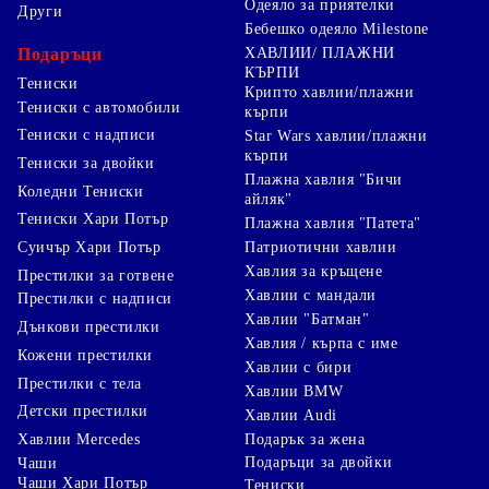
Одеяло за приятелки
Други
Бебешко одеяло Milestone
Подаръци
ХАВЛИИ/ ПЛАЖНИ
КЪРПИ
Тениски
Крипто хавлии/плажни
Тениски с автомобили
кърпи
Тениски с надписи
Star Wars хавлии/плажни
кърпи
Тениски за двойки
Плажна хавлия "Бичи
Коледни Тениски
айляк"
Тениски Хари Потър
Плажна хавлия "Патета"
Суичър Хари Потър
Патриотични хавлии
Хавлия за кръщене
Престилки за готвене
Хавлии с мандали
Престилки с надписи
Хавлии "Батман"
Дънкови престилки
Хавлия / кърпа с име
Кожени престилки
Хавлии с бири
Престилки с тела
Хавлии BMW
Детски престилки
Хавлии Audi
Хавлии Mercedes
Подарък за жена
Подаръци за двойки
Чаши
Чаши Хари Потър
Тениски