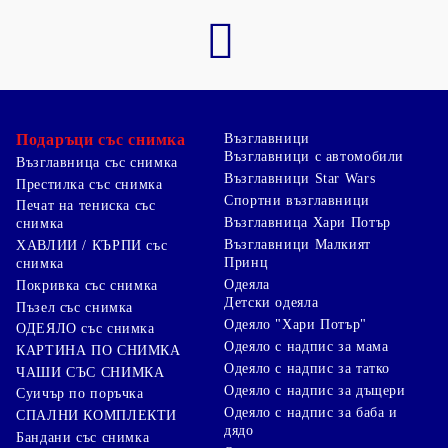
Подаръци със снимка
Възглавници
Възглавници с автомобили
Възглавница със снимка
Възглавници Star Wars
Престилка със снимка
Спортни възглавници
Печат на тениска със
Възглавница Хари Потър
снимка
Възглавници Малкият
ХАВЛИИ / КЪРПИ със
Принц
снимка
Одеяла
Покривка със снимка
Детски одеяла
Пъзел със снимка
Одеяло "Хари Потър"
ОДЕЯЛО със снимка
Одеяло с надпис за мама
КАРТИНА ПО СНИМКА
Одеяло с надпис за татко
ЧАШИ СЪС СНИМКА
Одеяло с надпис за дъщери
Суичър по поръчка
Одеяло с надпис за баба и
СПАЛНИ КОМПЛЕКТИ
дядо
Бандани със снимка