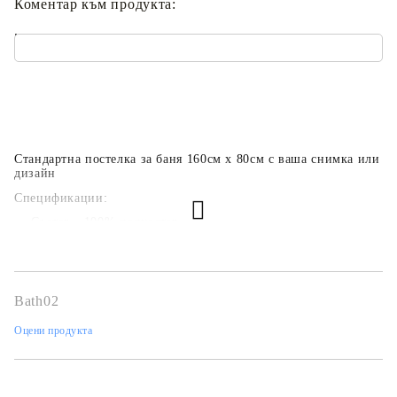
Коментар към продукта:
.
Стандартна постелка за баня 160см х 80см с ваша снимка или
дизайн
Спецификации:
Състав - 100% полиестер
Силиконова противоплъзгаща основа
Размер - 160 см x 80 см x 1,5 см
Пълноцветен печат по ваш дизайн
!!! В цената е включен печат на едно изображение !!! Всяко
следващо + 4лв.
Bath02
Оцени продукта