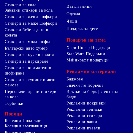
Стикери за кола
Възглавници
Забавни стикери за кола
Одеяла
Стикери за жени шофьори
Чаши
Стикери за мъже шофьори
Подарък за дете
Стикери бебе и дете в
колата
Подарък на тема
Стикери за млад шофьор
Хари Потър Подаръци
Български авто хумор
Star Wars Подаръци
Стикери за куче в колата
Майнкрафт подаръци
Стикери за паркиране
Стикери за внимателно
Рекламни материали
шофиране
Баджове
Стикери за тунинг и авто
фенове
Значки по поръчка
Персонализирани стикери
Връзки за бадж | Ленти за
за кола
бадж
Рекламни покривки
Торбички
Рекламни тениски
Поводи
Рекламни стикери
Коледни Подаръци
Рекламни чаши
Коледни възглавници
Рекламни пъзели
Коледни одеяла