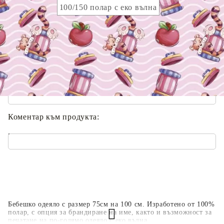
100/150 полар с еко вълна
Опция брандиране с вашето име :
Вашето име :
.
Коментар към продукта:
.
Бебешко одеяло с размер 75см на 100 см. Изработено от 100%
полар, с опция за брандиране на име, както и възможност за
печатане на по-голямо одеяло с еко вълна