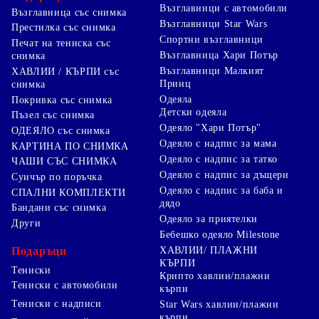
Възглавници с автомобили
Възглавница със снимка
Възглавници Star Wars
Престилка със снимка
Спортни възглавници
Печат на тениска със
Възглавница Хари Потър
снимка
Възглавници Малкият
ХАВЛИИ / КЪРПИ със
Принц
снимка
Одеяла
Покривка със снимка
Детски одеяла
Пъзел със снимка
Одеяло "Хари Потър"
ОДЕЯЛО със снимка
Одеяло с надпис за мама
КАРТИНА ПО СНИМКА
Одеяло с надпис за татко
ЧАШИ СЪС СНИМКА
Одеяло с надпис за дъщери
Суичър по поръчка
Одеяло с надпис за баба и
СПАЛНИ КОМПЛЕКТИ
дядо
Бандани със снимка
Одеяло за приятелки
Други
Бебешко одеяло Milestone
Подаръци
ХАВЛИИ/ ПЛАЖНИ
КЪРПИ
Тениски
Крипто хавлии/плажни
Тениски с автомобили
кърпи
Тениски с надписи
Star Wars хавлии/плажни
кърпи