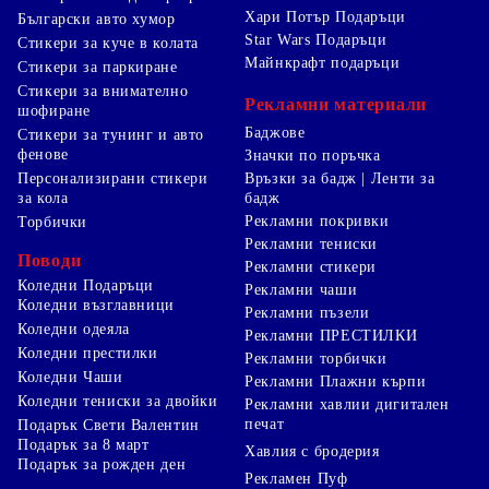
Хари Потър Подаръци
Български авто хумор
Star Wars Подаръци
Стикери за куче в колата
Майнкрафт подаръци
Стикери за паркиране
Стикери за внимателно
Рекламни материали
шофиране
Баджове
Стикери за тунинг и авто
фенове
Значки по поръчка
Персонализирани стикери
Връзки за бадж | Ленти за
за кола
бадж
Рекламни покривки
Торбички
Рекламни тениски
Поводи
Рекламни стикери
Коледни Подаръци
Рекламни чаши
Коледни възглавници
Рекламни пъзели
Коледни одеяла
Рекламни ПРЕСТИЛКИ
Коледни престилки
Рекламни торбички
Коледни Чаши
Рекламни Плажни кърпи
Коледни тениски за двойки
Рекламни хавлии дигитален
печат
Подарък Свети Валентин
Подарък за 8 март
Хавлия с бродерия
Подарък за рожден ден
Рекламен Пуф