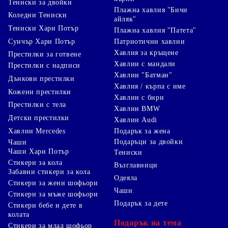
Тениски за двойки
Плажна хавлия "Бичи
Коледни Тениски
айляк"
Тениски Хари Потър
Плажна хавлия "Патета"
Суичър Хари Потър
Патриотични хавлии
Хавлия за кръщене
Престилки за готвене
Хавлии с мандали
Престилки с надписи
Хавлии "Батман"
Дънкови престилки
Хавлия / кърпа с име
Кожени престилки
Хавлии с бири
Престилки с тела
Хавлии BMW
Детски престилки
Хавлии Audi
Хавлии Mercedes
Подарък за жена
Подаръци за двойки
Чаши
Чаши Хари Потър
Тениски
Стикери за кола
Възглавници
Забавни стикери за кола
Одеяла
Стикери за жени шофьори
Чаши
Стикери за мъже шофьори
Подарък за дете
Стикери бебе и дете в
колата
Подарък на тема
Стикери за млад шофьор