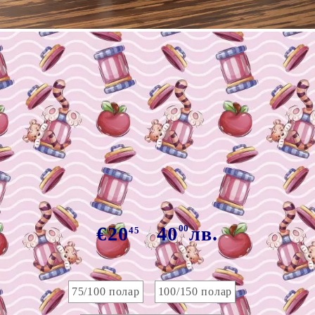
Tweet
Сподели
Марка:
GiftBG
Бебешко одеяло Тигри с име
75/100см
€20
40
00
лв.
45
Размер на одеяло 75/100см:
75/100 полар
100/150 полар