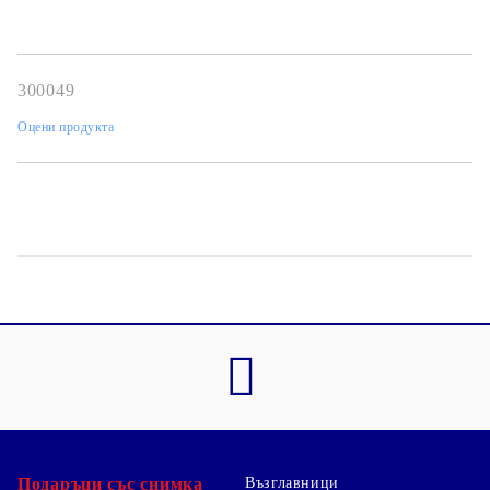
300049
Оцени продукта
Подаръци със снимка
Възглавници