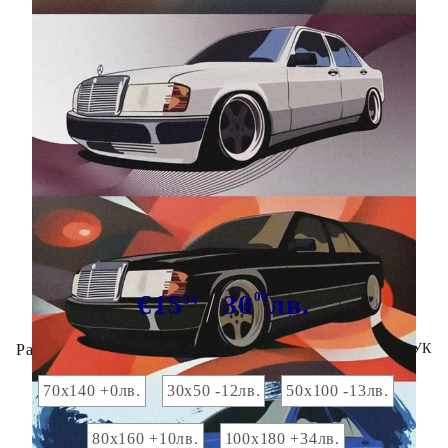
Tweet
Сподели
Марка:
GiftBG
Хавлия Mercedes
€15
30
00
лв.
34
Размер на хавлия 70х140:
За поръчки на едро ТУК
70x140 +0лв.
30х50 -12лв.
50х100 -13лв.
80х160 +10лв.
100х180 +34лв.