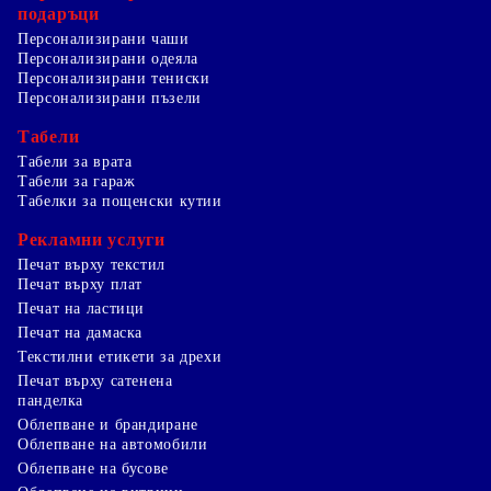
подаръци
Персонализирани чаши
Персонализирани одеяла
Персонализирани тениски
Персонализирани пъзели
Табели
Табели за врата
Табели за гараж
Табелки за пощенски кутии
Рекламни услуги
Печат върху текстил
Печат върху плат
Печат на ластици
Печат на дамаска
Текстилни етикети за дрехи
Печат върху сатенена
панделка
Облепване и брандиране
Облепване на автомобили
Облепване на бусове