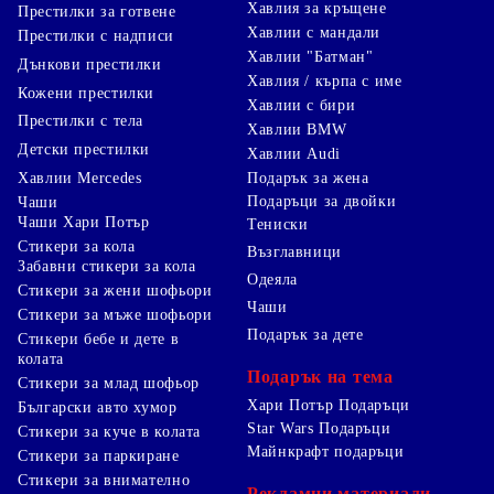
Хавлия за кръщене
Престилки за готвене
Хавлии с мандали
Престилки с надписи
Хавлии "Батман"
Дънкови престилки
Хавлия / кърпа с име
Кожени престилки
Хавлии с бири
Престилки с тела
Хавлии BMW
Детски престилки
Хавлии Audi
Хавлии Mercedes
Подарък за жена
Подаръци за двойки
Чаши
Чаши Хари Потър
Тениски
Стикери за кола
Възглавници
Забавни стикери за кола
Одеяла
Стикери за жени шофьори
Чаши
Стикери за мъже шофьори
Подарък за дете
Стикери бебе и дете в
колата
Подарък на тема
Стикери за млад шофьор
Хари Потър Подаръци
Български авто хумор
Star Wars Подаръци
Стикери за куче в колата
Майнкрафт подаръци
Стикери за паркиране
Стикери за внимателно
Рекламни материали