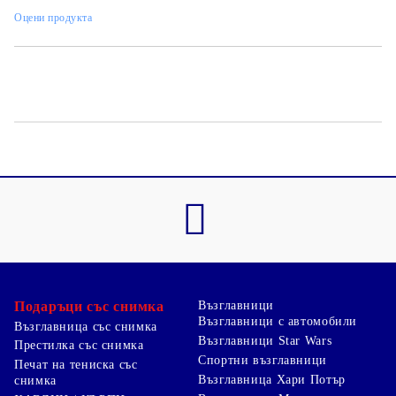
Оцени продукта
Подаръци със снимка
Възглавници
Възглавници с автомобили
Възглавница със снимка
Възглавници Star Wars
Престилка със снимка
Спортни възглавници
Печат на тениска със
Възглавница Хари Потър
снимка