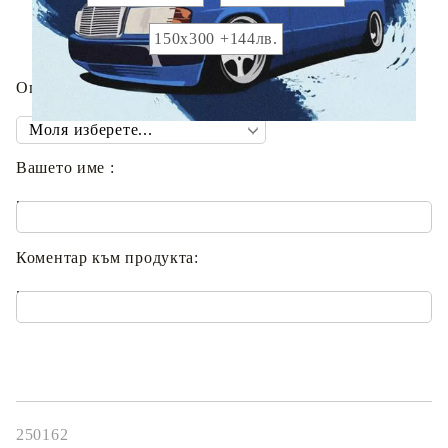
150х300 +144лв.
Опция брандиране с вашето име :
Вашето име :
.
Коментар към продукта:
.
250162