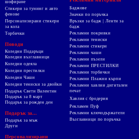
шофиране
Баджове
Стикери за тунинг и авто
фенове
Значки по поръчка
Персонализирани стикери
Връзки за бадж | Ленти за
за кола
бадж
Рекламни покривки
Торбички
Рекламни тениски
Поводи
Рекламни стикери
Коледни Подаръци
Рекламни чаши
Коледни възглавници
Рекламни пъзели
Коледни одеяла
Рекламни ПРЕСТИЛКИ
Коледни престилки
Рекламни торбички
Коледни Чаши
Рекламни Плажни кърпи
Коледни тениски за двойки
Рекламни хавлии дигитален
печат
Подарък Свети Валентин
Подарък за 8 март
Хавлия с бродерия
Подарък за рожден ден
Рекламен Пуф
Подарък за...
Рекламни ключодържатели
Възглавници по поръчка
Подарък за мъж
Други
Персонализирани