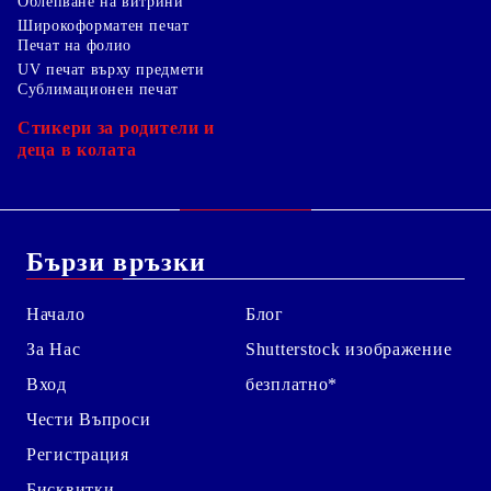
Облепване на витрини
Широкоформатен печат
Печат на фолио
UV печат върху предмети
Сублимационен печат
Стикери за родители и
деца в колата
Бързи връзки
Начало
Блог
За Нас
Shutterstock изображение
Вход
безплатно*
Чести Въпроси
Регистрация
Бисквитки