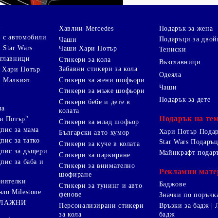
и
Хавлии Mercedes
Подарък за жена
 с автомобили
Подаръци за двой
Чаши
 Star Wars
Чаши Хари Потър
Тениски
зглавници
Стикери за кола
Възглавници
Забавни стикери за кола
 Хари Потър
Одеяла
Стикери за жени шофьори
и Малкият
Чаши
Стикери за мъже шофьори
Подарък за дете
Стикери бебе и дете в
ла
колата
Подарък на те
и Потър"
Стикери за млад шофьор
дпис за мама
Хари Потър Пода
Български авто хумор
пис за татко
Star Wars Подаръ
Стикери за куче в колата
дпис за дъщери
Майнкрафт подар
Стикери за паркиране
пис за баба и
Стикери за внимателно
Рекламни мате
шофиране
риятелки
Баджове
Стикери за тунинг и авто
яло Milestone
фенове
Значки по поръчк
ПЛАЖНИ
Персонализирани стикери
Връзки за бадж | 
за кола
бадж