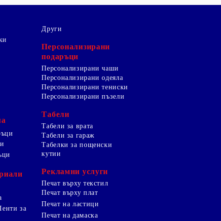
Други
ки
Персонализирани
подаръци
Персонализирани чаши
Персонализирани одеяла
Персонализирани тениски
Персонализирани пъзели
Табели
ма
Табели за врата
ръци
Табели за гараж
ци
Табелки за пощенски
кутии
ъци
Рекламни услуги
риали
Печат върху текстил
Печат върху плат
а
Печат на ластици
Ленти за
Печат на дамаска