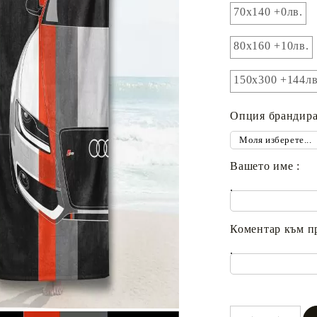
70x140 +0лв.
80х160 +10лв.
150х300 +144лв
Опция брандира
Вашето име :
.
Коментар към п
.