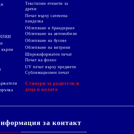
Текстилни етикети за
ки
дрехи
и
Печат върху сатенена
панделка
Облепване и брандиране
Облепване на автомобили
ТИЛКИ
Облепване на бусове
ки
Облепване на витрини
 кърпи
Широкоформатен печат
Печат на фолио
UV печат върху предмети
я
Сублимационен печат
Стикери за родители и
ържатели
деца в колата
оръчка
нформация за контакт