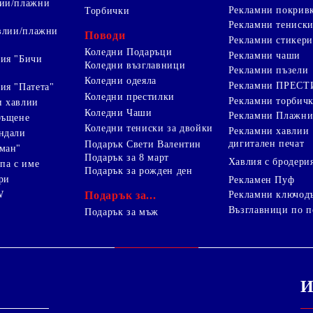
лии/плажни
Рекламни покрив
Торбички
Рекламни тениск
авлии/плажни
Поводи
Рекламни стикери
Коледни Подаръци
Рекламни чаши
ия "Бичи
Коледни възглавници
Рекламни пъзели
Коледни одеяла
Рекламни ПРЕС
ия "Патета"
Коледни престилки
Рекламни торбич
и хавлии
Коледни Чаши
Рекламни Плажни
ръщене
Коледни тениски за двойки
Рекламни хавлии
ндали
дигитален печат
Подарък Свети Валентин
ман"
Подарък за 8 март
Хавлия с бродери
па с име
Подарък за рожден ден
ри
Рекламен Пуф
W
Подарък за...
Рекламни ключод
Възглавници по п
i
Подарък за мъж
И