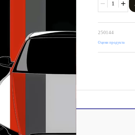
250144
Оцени продукта
Tweet
одели