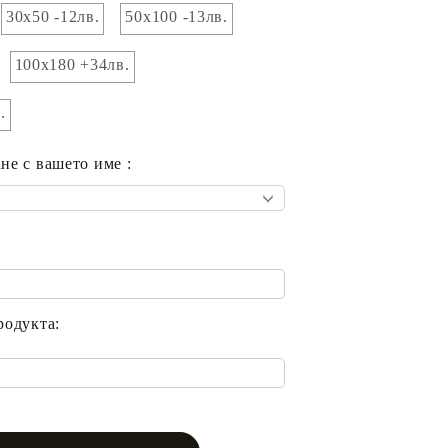
30х50 -12лв.
50х100 -13лв.
100х180 +34лв.
.
не с вашето име :
родукта: