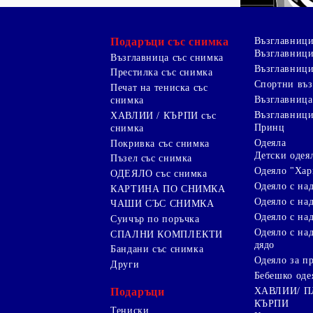
Подаръци със снимка
Възглавниц
Възглавници
Възглавница със снимка
Възглавници
Престилка със снимка
Спортни въ
Печат на тениска със
Възглавница
снимка
Възглавниц
ХАВЛИИ / КЪРПИ със
Принц
снимка
Одеяла
Покривка със снимка
Детски одея
Пъзел със снимка
Одеяло "Хар
ОДЕЯЛО със снимка
Одеяло с на
КАРТИНА ПО СНИМКА
Одеяло с над
ЧАШИ СЪС СНИМКА
Одеяло с на
Суичър по поръчка
Одеяло с над
СПАЛНИ КОМПЛЕКТИ
дядо
Бандани със снимка
Одеяло за п
Други
Бебешко оде
Подаръци
ХАВЛИИ/ 
КЪРПИ
Тениски