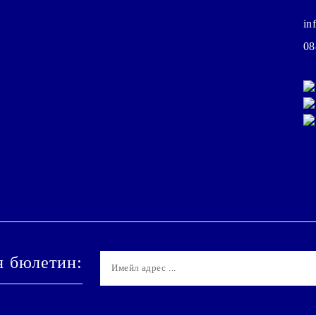
in
08
я бюлетин: