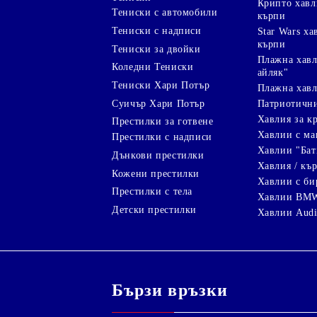
Крипто хав
Тениски с автомобили
кърпи
Тениски с надписи
Star Wars х
кърпи
Тениски за двойки
Плажна хавл
Коледни Тениски
айляк"
Тениски Хари Потър
Плажна хавл
Суичър Хари Потър
Патриотичн
Хавлия за к
Престилки за готвене
Хавлии с ма
Престилки с надписи
Хавлии "Бат
Дънкови престилки
Хавлия / кър
Кожени престилки
Хавлии с би
Престилки с тела
Хавлии BM
Детски престилки
Хавлии Aud
Бързи връзки