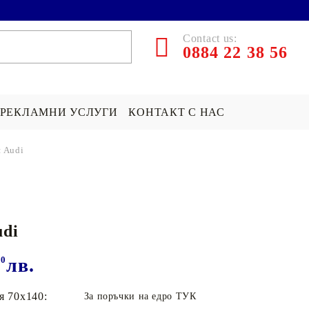
Contact us:
0884 22 38 56
РЕКЛАМНИ УСЛУГИ
КОНТАКТ С НАС
 Audi
ЪРПИ СЪС
ПОКРИВКА СЪС
ПОДАРЪК НА ТЕМА...
СНИМКА
Хари Потър Подаръци
di
СНИМКА
СУИЧЪР ПО ПОРЪЧКА
Star Wars Подаръци
Майнкрафт подаръци
00
лв.
ДРУГИ
я 70х140:
За поръчки на едро ТУК