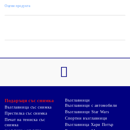
Оцени продукта
Подаръци със снимка
Възглавници
Възглавници с автомобили
Възглавница със снимка
Възглавници Star Wars
Престилка със снимка
Спортни възглавници
Печат на тениска със
Възглавница Хари Потър
снимка