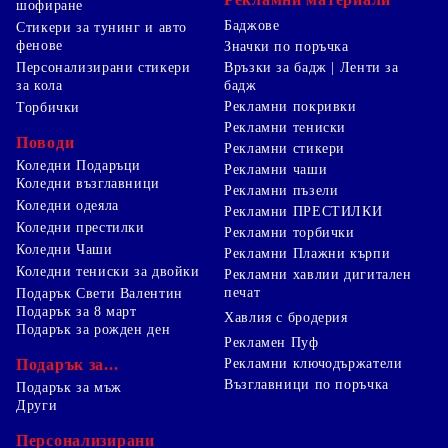
шофиране
Баджове
Стикери за тунинг и авто
фенове
Значки по поръчка
Персонализирани стикери
Връзки за бадж | Ленти за
за кола
бадж
Рекламни покривки
Торбички
Рекламни тениски
Поводи
Рекламни стикери
Коледни Подаръци
Рекламни чаши
Коледни възглавници
Рекламни пъзели
Коледни одеяла
Рекламни ПРЕСТИЛКИ
Коледни престилки
Рекламни торбички
Коледни Чаши
Рекламни Плажни кърпи
Коледни тениски за двойки
Рекламни хавлии дигитален
печат
Подарък Свети Валентин
Подарък за 8 март
Хавлия с бродерия
Подарък за рожден ден
Рекламен Пуф
Подарък за...
Рекламни ключодържатели
Възглавници по поръчка
Подарък за мъж
Други
Персонализирани