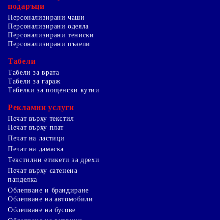
подаръци
Персонализирани чаши
Персонализирани одеяла
Персонализирани тениски
Персонализирани пъзели
Табели
Табели за врата
Табели за гараж
Табелки за пощенски кутии
Рекламни услуги
Печат върху текстил
Печат върху плат
Печат на ластици
Печат на дамаска
Текстилни етикети за дрехи
Печат върху сатенена
панделка
Облепване и брандиране
Облепване на автомобили
Облепване на бусове