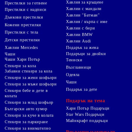
Хавлия за кръщене
Престилки за готвене
Хавлии с мандали
Престилки с надписи
Хавлии "Батман"
Дънкови престилки
Хавлия / кърпа с име
Кожени престилки
Хавлии с бири
Престилки с тела
Хавлии BMW
Детски престилки
Хавлии Audi
Хавлии Mercedes
Подарък за жена
Подаръци за двойки
Чаши
Чаши Хари Потър
Тениски
Стикери за кола
Възглавници
Забавни стикери за кола
Одеяла
Стикери за жени шофьори
Чаши
Стикери за мъже шофьори
Подарък за дете
Стикери бебе и дете в
колата
Подарък на тема
Стикери за млад шофьор
Хари Потър Подаръци
Български авто хумор
Star Wars Подаръци
Стикери за куче в колата
Майнкрафт подаръци
Стикери за паркиране
Стикери за внимателно
Рекламни материали