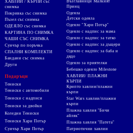
Възглавници Малкият
ХАВЛИИ / КЪРПИ със
Принц
снимка
Одеяла
Покривка със снимка
Детски одеяла
Пъзел със снимка
Одеяло "Хари Потър"
ОДЕЯЛО със снимка
Одеяло с надпис за мама
КАРТИНА ПО СНИМКА
Одеяло с надпис за татко
ЧАШИ СЪС СНИМКА
Одеяло с надпис за дъщери
Суичър по поръчка
Одеяло с надпис за баба и
СПАЛНИ КОМПЛЕКТИ
дядо
Бандани със снимка
Одеяло за приятелки
Други
Бебешко одеяло Milestone
Подаръци
ХАВЛИИ/ ПЛАЖНИ
КЪРПИ
Тениски
Крипто хавлии/плажни
Тениски с автомобили
кърпи
Тениски с надписи
Star Wars хавлии/плажни
кърпи
Тениски за двойки
Плажна хавлия "Бичи
Коледни Тениски
айляк"
Тениски Хари Потър
Плажна хавлия "Патета"
Суичър Хари Потър
Патриотични хавлии