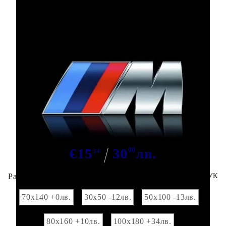
Tweet
Сподели
Марка:
GiftBG
Хавлия BMW
€15
30
00
лв.
34
Размер на хавлия 70х140:
За поръчки на едро ТУК
70x140 +0лв.
30х50 -12лв.
50х100 -13лв.
80х160 +10лв.
100х180 +34лв.