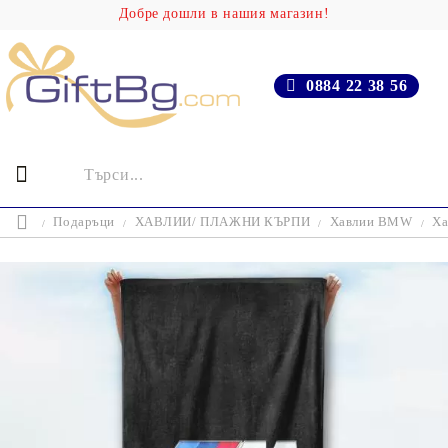
Добре дошли в нашия магазин!
0884 22 38 56
Подаръци
ХАВЛИИ/ ПЛАЖНИ КЪРПИ
Хавлии BMW
Х