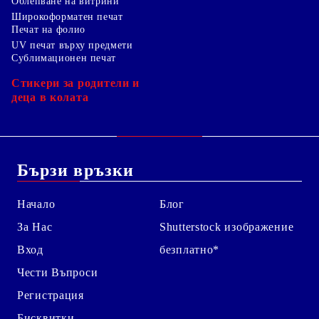
Облепване на витрини
Широкоформатен печат
Печат на фолио
UV печат върху предмети
Сублимационен печат
Стикери за родители и
деца в колата
Бързи връзки
Начало
Блог
За Нас
Shutterstock изображение
Вход
безплатно*
Чести Въпроси
Регистрация
Бисквитки