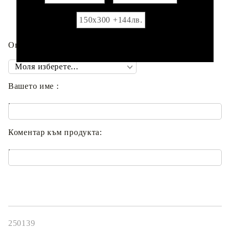
150х300 +144лв.
Опция брандиране с вашето име :
Вашето име :
.
Коментар към продукта:
.
250139