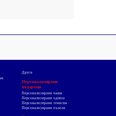
Други
ки
Персонализирани
подаръци
Персонализирани чаши
Персонализирани одеяла
Персонализирани тениски
Персонализирани пъзели