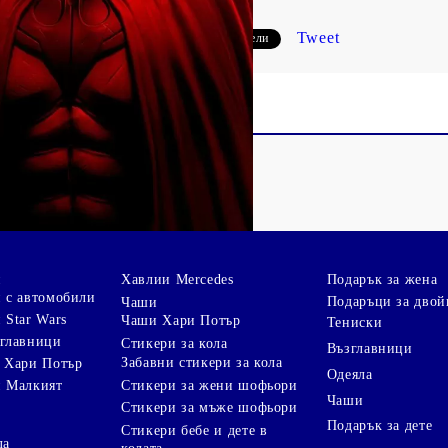
Tweet
Сподели
и
Хавлии Mercedes
Подарък за жена
 с автомобили
Подаръци за двой
Чаши
 Star Wars
Чаши Хари Потър
Тениски
зглавници
Стикери за кола
Възглавници
Забавни стикери за кола
 Хари Потър
Одеяла
Стикери за жени шофьори
и Малкият
Чаши
Стикери за мъже шофьори
Подарък за дете
Стикери бебе и дете в
ла