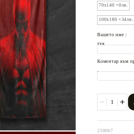
70x140 +0лв.
100х180 +34лв.
Вашето име :
тук
Коментар към п
.
250067