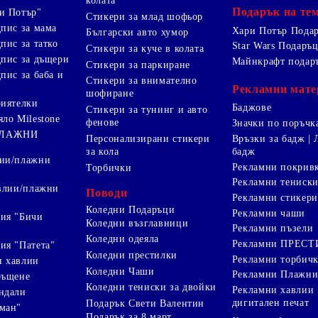
колата
Подарък на те
и Потър"
Стикери за млад шофьор
дпис за мама
Хари Потър Пода
Български авто хумор
пис за татко
Star Wars Подаръ
Стикери за куче в колата
дпис за дъщери
Майнкрафт подар
Стикери за паркиране
пис за баба и
Стикери за внимателно
Рекламни мате
шофиране
риятелки
Баджове
Стикери за тунинг и авто
яло Milestone
фенове
Значки по поръчк
ПЛАЖНИ
Персонализирани стикери
Връзки за бадж | 
за кола
бадж
лии/плажни
Рекламни покрив
Торбички
Рекламни тениск
авлии/плажни
Поводи
Рекламни стикери
Коледни Подаръци
Рекламни чаши
ия "Бичи
Коледни възглавници
Рекламни пъзели
Коледни одеяла
Рекламни ПРЕС
ия "Патета"
Коледни престилки
Рекламни торбич
и хавлии
Коледни Чаши
Рекламни Плажни
ръщене
Коледни тениски за двойки
Рекламни хавлии
ндали
дигитален печат
Подарък Свети Валентин
ман"
Подарък за 8 март