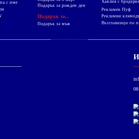
Хавлия с бродери
па с име
Подарък за рожден ден
ри
Рекламен Пуф
W
Подарък за...
Рекламни ключод
Възглавници по п
i
Подарък за мъж
И
in
08