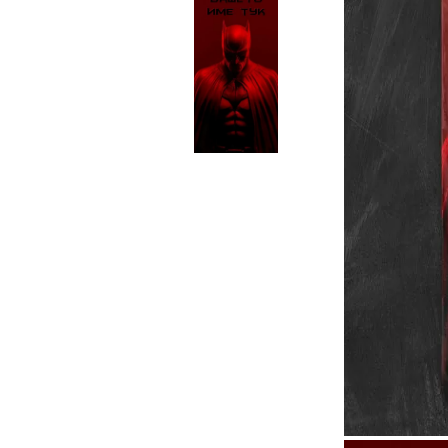
Чаши
UV печат върху предмети
Рекламни тениски
Стикери за кола
Торбички
Сублимационен печат
Рекламни стикери
Рекламни чаши
Рекламни пъзели
Рекламни ПРЕСТИЛКИ
Рекламни торбички
Рекламни Плажни кърпи
Рекламен Пуф