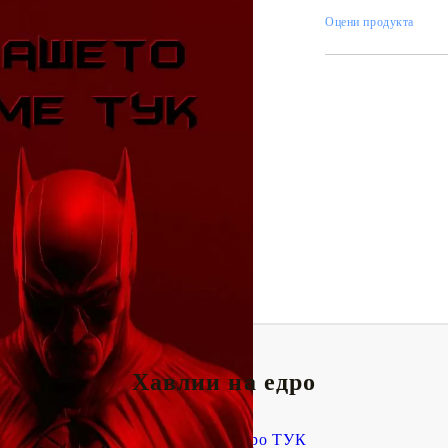
Оцени продукта
Tweet
одели
Хавлии на едро
Поръчай на едро ТУК