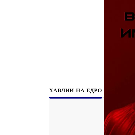
Рекламни ключодържатели
Възглавници по поръчка
Други
Сп
ХАВЛИИ НА ЕДРО