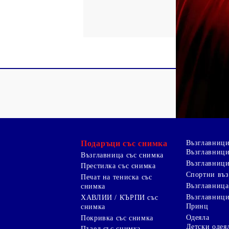
Подаръци със снимка
Възглавниц
Възглавници
Възглавница със снимка
Възглавници
Престилка със снимка
Спортни въ
Печат на тениска със
Възглавница
снимка
Възглавниц
ХАВЛИИ / КЪРПИ със
Принц
снимка
Одеяла
Покривка със снимка
Детски одея
Пъзел със снимка