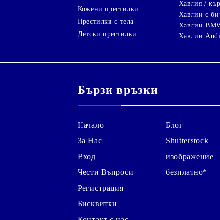
Хавлия / кър
Кожени престилки
Хавлии с би
Престилки с тела
Хавлии BM
Детски престилки
Хавлии Aud
Бързи връзки
Начало
Блог
За Нас
Shutterstock
Вход
изображение
Чести Въпроси
безплатно*
Регистрация
Бисквитки
Контакт с нас