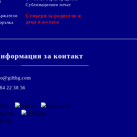
я
Сублимационен печат
Стикери за родители и
ържатели
деца в колата
оръчка
нформация за контакт
fo@giftbg.com
84 22 38 56