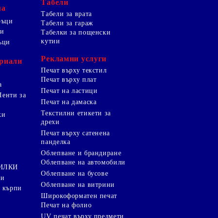
Табели
ма
Табели за врата
ръци
Табели за гараж
ци
Табелки за пощенски
кутии
ъци
Рекламни услуги
риали
Печат върху текстил
Печат върху плат
а
Печат на ластици
Ленти за
Печат на дамаска
Текстилни етикети за
ки
дрехи
и
Печат върху сатенена
панделка
Облепване и брандиране
Облепване на автомобили
ТИЛКИ
Облепване на бусове
ки
Облепване на витрини
 кърпи
Широкоформатен печат
Печат на фолио
UV печат върху предмети