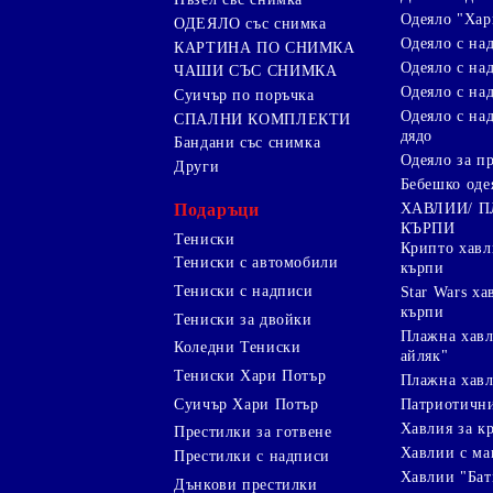
Одеяло "Хар
ОДЕЯЛО със снимка
Одеяло с на
КАРТИНА ПО СНИМКА
Одеяло с над
ЧАШИ СЪС СНИМКА
Одеяло с на
Суичър по поръчка
Одеяло с над
СПАЛНИ КОМПЛЕКТИ
дядо
Бандани със снимка
Одеяло за п
Други
Бебешко оде
Подаръци
ХАВЛИИ/ 
КЪРПИ
Тениски
Крипто хав
Тениски с автомобили
кърпи
Тениски с надписи
Star Wars х
кърпи
Тениски за двойки
Плажна хавл
Коледни Тениски
айляк"
Тениски Хари Потър
Плажна хавл
Суичър Хари Потър
Патриотичн
Хавлия за к
Престилки за готвене
Хавлии с ма
Престилки с надписи
Хавлии "Бат
Дънкови престилки