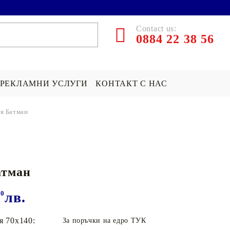
Contact us:
0884 22 38 56
РЕКЛАМНИ УСЛУГИ
КОНТАКТ С НАС
я Батман
ЪРПИ СЪС
ПОКРИВКА СЪС
ПОДАРЪК НА ТЕМА...
СНИМКА
Хари Потър Подаръци
атман
СНИМКА
СУИЧЪР ПО ПОРЪЧКА
Star Wars Подаръци
Майнкрафт подаръци
00
лв.
ДРУГИ
я 70х140:
За поръчки на едро ТУК