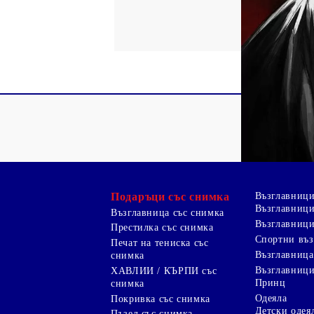
Подаръци със снимка
Възглавниц
Възглавници
Възглавница със снимка
Възглавници
Престилка със снимка
Спортни въ
Печат на тениска със
Възглавница
снимка
Възглавниц
ХАВЛИИ / КЪРПИ със
Принц
снимка
Одеяла
Покривка със снимка
Детски одея
Пъзел със снимка