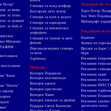
колата
Подарък на те
и Потър"
Стикери за млад шофьор
дпис за мама
Хари Потър Пода
Български авто хумор
пис за татко
Star Wars Подаръ
Стикери за куче в колата
дпис за дъщери
Майнкрафт подар
Стикери за паркиране
пис за баба и
Стикери за внимателно
Рекламни мате
шофиране
риятелки
Баджове
Стикери за тунинг и авто
яло Milestone
фенове
Значки по поръчк
ПЛАЖНИ
Персонализирани стикери
Връзки за бадж | 
за кола
бадж
лии/плажни
Рекламни покрив
Торбички
Рекламни тениск
авлии/плажни
Поводи
Рекламни стикери
Коледни Подаръци
Рекламни чаши
ия "Бичи
Коледни възглавници
Рекламни пъзели
Коледни одеяла
Рекламни ПРЕС
ия "Патета"
Коледни престилки
Рекламни торбич
и хавлии
Коледни Чаши
Рекламни Плажни
ръщене
Коледни тениски за двойки
Рекламни хавлии
ндали
дигитален печат
Подарък Свети Валентин
ман"
Подарък за 8 март