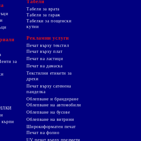
Табели
ма
Табели за врата
ръци
Табели за гараж
ци
Табелки за пощенски
кутии
ъци
Рекламни услуги
риали
Печат върху текстил
Печат върху плат
а
Печат на ластици
Ленти за
Печат на дамаска
Текстилни етикети за
ки
дрехи
и
Печат върху сатенена
панделка
Облепване и брандиране
Облепване на автомобили
ТИЛКИ
Облепване на бусове
ки
Облепване на витрини
 кърпи
Широкоформатен печат
Печат на фолио
UV печат върху предмети