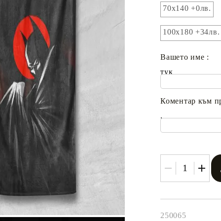
70x140 +0лв.
100х180 +34лв.
Вашето име :
тук
Коментар към п
.
250065