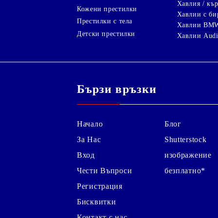
Хавлия / кър
Кожени престилки
Хавлии с би
Престилки с тела
Хавлии BM
Детски престилки
Хавлии Aud
Бързи връзки
Начало
Блог
За Нас
Shutterstock
Вход
изображение
Чести Въпроси
безплатно*
Регистрация
Бисквитки
Контакт с нас