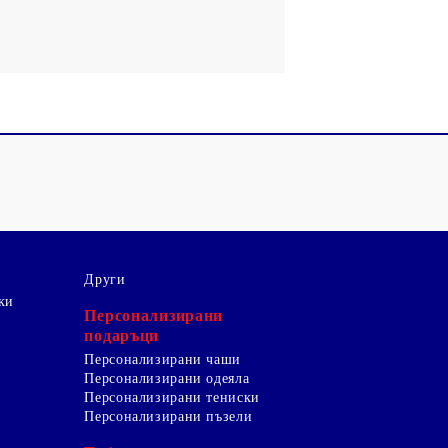
Други
ки
Персонализирани
подаръци
Персонализирани чаши
Персонализирани одеяла
Персонализирани тениски
Персонализирани пъзели