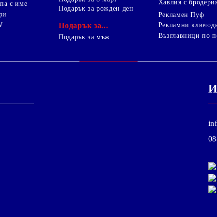
Хавлия с бродери
па с име
Подарък за рожден ден
ри
Рекламен Пуф
W
Подарък за...
Рекламни ключод
Възглавници по п
i
Подарък за мъж
И
in
08