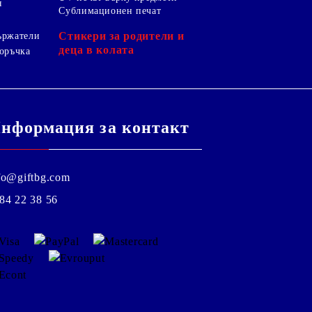
я
Сублимационен печат
Стикери за родители и
ържатели
деца в колата
оръчка
нформация за контакт
fo@giftbg.com
84 22 38 56