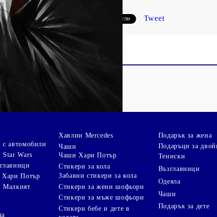
Tweet
Сподели
и
Хавлии Mercedes
Подарък за жена
 с автомобили
Подаръци за двой
Чаши
 Star Wars
Чаши Хари Потър
Тениски
зглавници
Стикери за кола
Възглавници
Забавни стикери за кола
 Хари Потър
Одеяла
Стикери за жени шофьори
и Малкият
Чаши
Стикери за мъже шофьори
Подарък за дете
Стикери бебе и дете в
ла