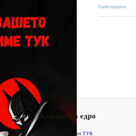
Оцени продукта
Tweet
одели
Хавлии на едро
Поръчай на едро ТУК