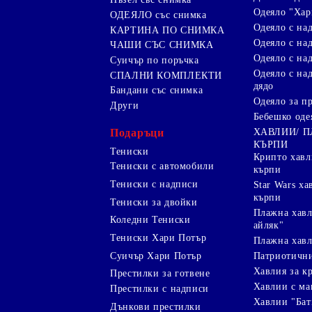
Одеяло "Хар
ОДЕЯЛО със снимка
Одеяло с на
КАРТИНА ПО СНИМКА
Одеяло с над
ЧАШИ СЪС СНИМКА
Одеяло с на
Суичър по поръчка
Одеяло с над
СПАЛНИ КОМПЛЕКТИ
дядо
Бандани със снимка
Одеяло за п
Други
Бебешко оде
Подаръци
ХАВЛИИ/ 
КЪРПИ
Тениски
Крипто хав
Тениски с автомобили
кърпи
Тениски с надписи
Star Wars х
кърпи
Тениски за двойки
Плажна хавл
Коледни Тениски
айляк"
Тениски Хари Потър
Плажна хавл
Суичър Хари Потър
Патриотичн
Хавлия за к
Престилки за готвене
Хавлии с ма
Престилки с надписи
Хавлии "Бат
Дънкови престилки