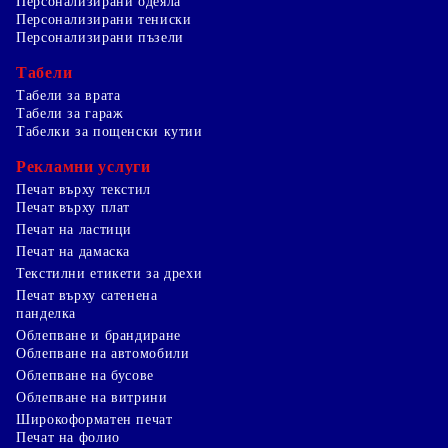
Персонализирани одеяла
Персонализирани тениски
Персонализирани пъзели
Табели
Табели за врата
Табели за гараж
Табелки за пощенски кутии
Рекламни услуги
Печат върху текстил
Печат върху плат
Печат на ластици
Печат на дамаска
Текстилни етикети за дрехи
Печат върху сатенена
панделка
Облепване и брандиране
Облепване на автомобили
Облепване на бусове
Облепване на витрини
Широкоформатен печат
Печат на фолио