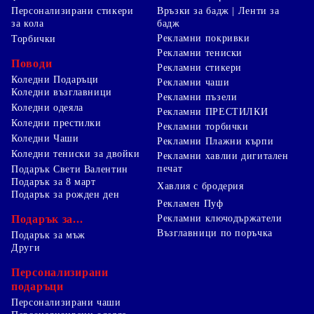
Персонализирани стикери
Връзки за бадж | Ленти за
за кола
бадж
Рекламни покривки
Торбички
Рекламни тениски
Поводи
Рекламни стикери
Коледни Подаръци
Рекламни чаши
Коледни възглавници
Рекламни пъзели
Коледни одеяла
Рекламни ПРЕСТИЛКИ
Коледни престилки
Рекламни торбички
Коледни Чаши
Рекламни Плажни кърпи
Коледни тениски за двойки
Рекламни хавлии дигитален
печат
Подарък Свети Валентин
Подарък за 8 март
Хавлия с бродерия
Подарък за рожден ден
Рекламен Пуф
Подарък за...
Рекламни ключодържатели
Възглавници по поръчка
Подарък за мъж
Други
Персонализирани
подаръци
Персонализирани чаши