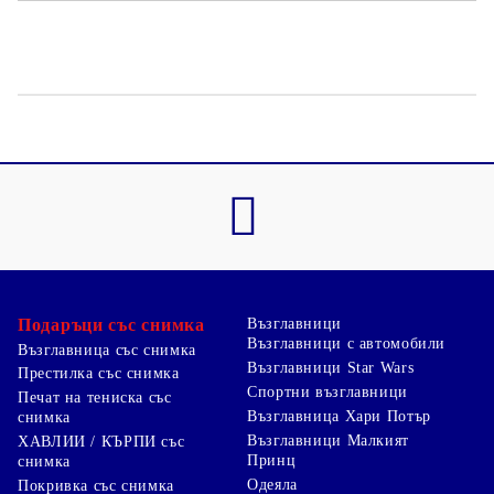
Подаръци със снимка
Възглавници
Възглавници с автомобили
Възглавница със снимка
Възглавници Star Wars
Престилка със снимка
Спортни възглавници
Печат на тениска със
Възглавница Хари Потър
снимка
Възглавници Малкият
ХАВЛИИ / КЪРПИ със
Принц
снимка
Одеяла
Покривка със снимка