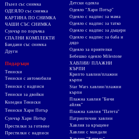
Детски одеяла
Пъзел със снимка
Одеяло "Хари Потър"
ОДЕЯЛО със снимка
Одеяло с надпис за мама
КАРТИНА ПО СНИМКА
Одеяло с надпис за татко
ЧАШИ СЪС СНИМКА
Одеяло с надпис за дъщери
Суичър по поръчка
Одеяло с надпис за баба и
СПАЛНИ КОМПЛЕКТИ
дядо
Бандани със снимка
Одеяло за приятелки
Други
Бебешко одеяло Milestone
Подаръци
ХАВЛИИ/ ПЛАЖНИ
КЪРПИ
Тениски
Крипто хавлии/плажни
Тениски с автомобили
кърпи
Тениски с надписи
Star Wars хавлии/плажни
кърпи
Тениски за двойки
Плажна хавлия "Бичи
Коледни Тениски
айляк"
Тениски Хари Потър
Плажна хавлия "Патета"
Суичър Хари Потър
Патриотични хавлии
Хавлия за кръщене
Престилки за готвене
Хавлии с мандали
Престилки с надписи
Хавлии "Батман"