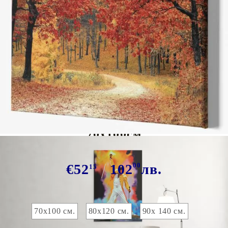
Tweet
Сподели
Марка:
GiftBG
Текстилна картина със снимка
70х100см
€52
102
00
лв.
15
Размер на картината 70х100:
70х100 см.
80х120 см.
90х 140 см.