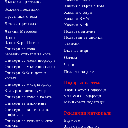
Дънкови престилки
Хавлия / кърпа с име
Кожени престилки
Хавлии с бири
Престилки с тела
Хавлии BMW
Детски престилки
Хавлии Audi
Хавлии Mercedes
Подарък за жена
Подаръци за двойки
Чаши
Чаши Хари Потър
Тениски
Стикери за кола
Възглавници
Забавни стикери за кола
Одеяла
Стикери за жени шофьори
Чаши
Стикери за мъже шофьори
Подарък за дете
Стикери бебе и дете в
колата
Подарък на тема
Стикери за млад шофьор
Хари Потър Подаръци
Български авто хумор
Star Wars Подаръци
Стикери за куче в колата
Майнкрафт подаръци
Стикери за паркиране
Стикери за внимателно
Рекламни материали
шофиране
Баджове
Стикери за тунинг и авто
фенове
Значки по поръчка