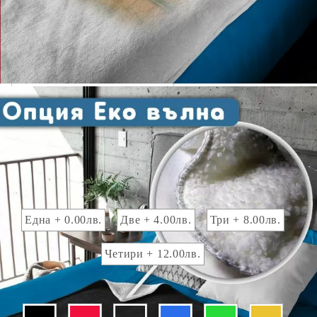
Изображение 1
Изображение 2
Изображение 3
Изображение 4
Брой снимки за отпечатване:
Една + 0.00лв.
Две + 4.00лв.
Три + 8.00лв.
Четири + 12.00лв.
Цвят на фона :