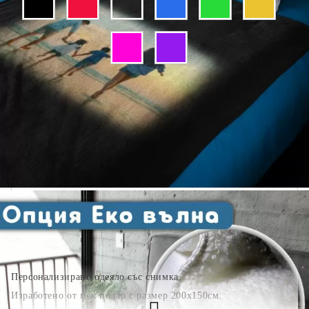
Добавете текст за отпечатване:
.
Коментар към продукта:
.
Персонализирано одеяло със снимка.
Изработено от мек полар с размер 200х150см.