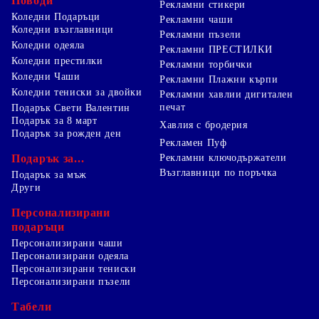
Поводи
Рекламни стикери
Коледни Подаръци
Рекламни чаши
Коледни възглавници
Рекламни пъзели
Коледни одеяла
Рекламни ПРЕСТИЛКИ
Коледни престилки
Рекламни торбички
Коледни Чаши
Рекламни Плажни кърпи
Коледни тениски за двойки
Рекламни хавлии дигитален
печат
Подарък Свети Валентин
Подарък за 8 март
Хавлия с бродерия
Подарък за рожден ден
Рекламен Пуф
Подарък за...
Рекламни ключодържатели
Възглавници по поръчка
Подарък за мъж
Други
Персонализирани
подаръци
Персонализирани чаши
Персонализирани одеяла
Персонализирани тениски
Персонализирани пъзели
Табели