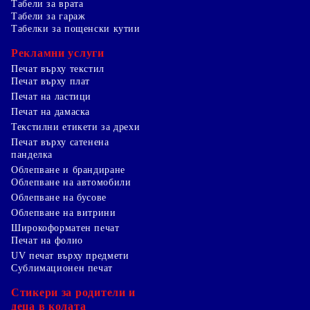
Табели за врата
Табели за гараж
Табелки за пощенски кутии
Рекламни услуги
Печат върху текстил
Печат върху плат
Печат на ластици
Печат на дамаска
Текстилни етикети за дрехи
Печат върху сатенена
панделка
Облепване и брандиране
Облепване на автомобили
Облепване на бусове
Облепване на витрини
Широкоформатен печат
Печат на фолио
UV печат върху предмети
Сублимационен печат
Стикери за родители и
деца в колата