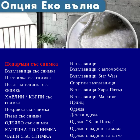
Подаръци със снимка
Възглавници
Възглавници с автомобили
Възглавница със снимка
Възглавници Star Wars
Престилка със снимка
Спортни възглавници
Печат на тениска със
Възглавница Хари Потър
снимка
Възглавници Малкият
ХАВЛИИ / КЪРПИ със
Принц
снимка
Одеяла
Покривка със снимка
Детски одеяла
Пъзел със снимка
Одеяло "Хари Потър"
ОДЕЯЛО със снимка
Одеяло с надпис за мама
КАРТИНА ПО СНИМКА
Одеяло с надпис за татко
ЧАШИ СЪС СНИМКА