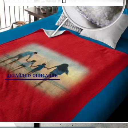
Размер на снимката 120x90.
В цената е включено одеяло+отпечатване на едно
изображение с размер 120х90см., за всяко следващо
изображение 90х60см + 4,00лв. максимум 3 допълнителни
300004-6
Оцени продукта
ДЕТАЙЛНО ОПИСАНИЕ
Поръчай одеяло с печат по цялата повърхност:
100х150см тук Цена 75лв.
150х200см тук Цена 99лв.