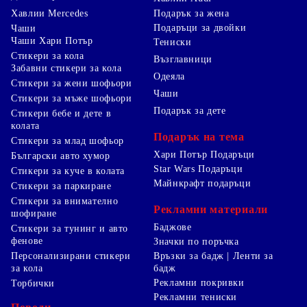
Хавлии Mercedes
Подарък за жена
Подаръци за двойки
Чаши
Чаши Хари Потър
Тениски
Стикери за кола
Възглавници
Забавни стикери за кола
Одеяла
Стикери за жени шофьори
Чаши
Стикери за мъже шофьори
Подарък за дете
Стикери бебе и дете в
колата
Подарък на тема
Стикери за млад шофьор
Хари Потър Подаръци
Български авто хумор
Star Wars Подаръци
Стикери за куче в колата
Майнкрафт подаръци
Стикери за паркиране
Стикери за внимателно
Рекламни материали
шофиране
Баджове
Стикери за тунинг и авто
фенове
Значки по поръчка
Персонализирани стикери
Връзки за бадж | Ленти за
за кола
бадж
Рекламни покривки
Торбички
Рекламни тениски