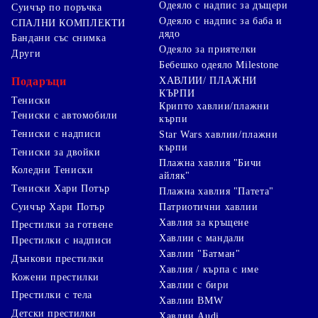
Одеяло с надпис за дъщери
Суичър по поръчка
Одеяло с надпис за баба и
СПАЛНИ КОМПЛЕКТИ
дядо
Бандани със снимка
Одеяло за приятелки
Други
Бебешко одеяло Milestone
Подаръци
ХАВЛИИ/ ПЛАЖНИ
КЪРПИ
Тениски
Крипто хавлии/плажни
Тениски с автомобили
кърпи
Тениски с надписи
Star Wars хавлии/плажни
кърпи
Тениски за двойки
Плажна хавлия "Бичи
Коледни Тениски
айляк"
Тениски Хари Потър
Плажна хавлия "Патета"
Суичър Хари Потър
Патриотични хавлии
Хавлия за кръщене
Престилки за готвене
Хавлии с мандали
Престилки с надписи
Хавлии "Батман"
Дънкови престилки
Хавлия / кърпа с име
Кожени престилки
Хавлии с бири
Престилки с тела
Хавлии BMW
Детски престилки
Хавлии Audi