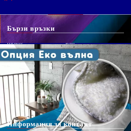
Бързи връзки
Начало
Блог
За Нас
Shutterstock изображение
Вход
безплатно*
Чести Въпроси
Регистрация
Бисквитки
Контакт с нас
Доставка
Информация за контакт