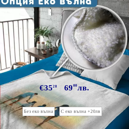
Tweet
Сподели
Марка:
GiftBG
Одеяло със снимка 200х150см
€35
69
00
лв.
28
Опция еко вълна :
Без еко вълна
С еко вълна +20лв
Прикачете изображение за отпечатване :