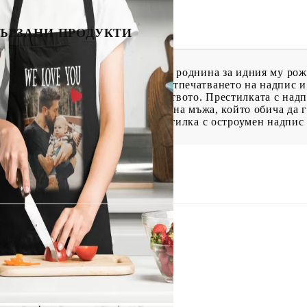
ЪРЗАНИ ПРОДУКТИ
арък да направите на приятел или роднина за идния му рож
възможност да решите проблема. Отпечатването на надпис 
арък за всеки член на домакинството. Престилката с надп
нал, както на домакинята, така и на мъжа, който обича да 
те го с негова лична работна престилка с остроумен надпис