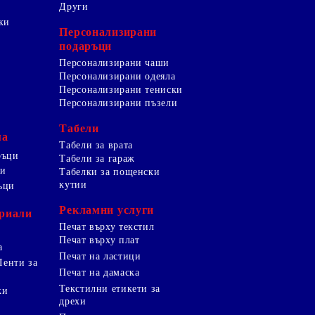
Други
ки
Персонализирани
подаръци
Персонализирани чаши
Персонализирани одеяла
Персонализирани тениски
Персонализирани пъзели
Табели
ма
Табели за врата
ръци
Табели за гараж
ци
Табелки за пощенски
кутии
ъци
Рекламни услуги
риали
Печат върху текстил
Печат върху плат
а
Печат на ластици
Ленти за
Печат на дамаска
Текстилни етикети за
ки
дрехи
и