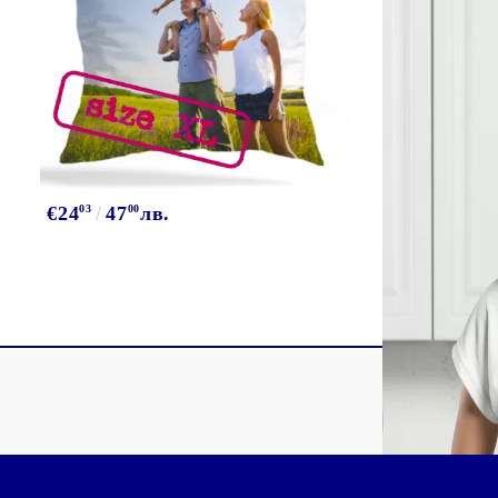
€24
03
47
00
лв.