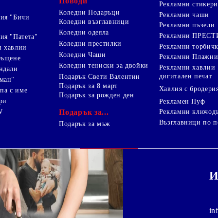
Поводи
Рекламни стикери
Коледни Подаръци
Рекламни чаши
ия "Бичи
Коледни възглавници
Рекламни пъзели
Коледни одеяла
Рекламни ПРЕС
ия "Патета"
Коледни престилки
Рекламни торбич
и хавлии
Коледни Чаши
Рекламни Плажни
ръщене
Коледни тениски за двойки
Рекламни хавлии
ндали
дигитален печат
Подарък Свети Валентин
ман"
Подарък за 8 март
Хавлия с бродери
па с име
Подарък за рожден ден
ри
Рекламен Пуф
W
Подарък за...
Рекламни ключод
Възглавници по п
i
Подарък за мъж
И
in