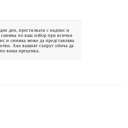
ден ден, престилката с надпис и
и снимка по ваш избор при всички
ис и снимка може да представлява
готви. Ако вашият съпруг обича да
 по ваша преценка.