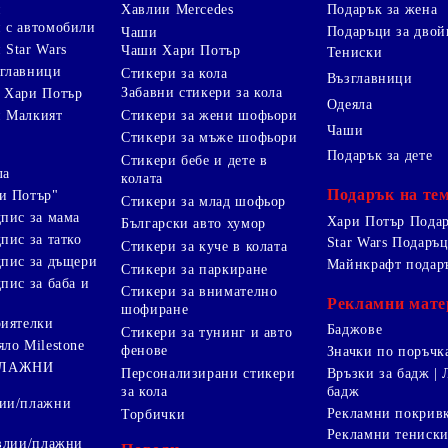
и
Хавлии Mercedes
Подарък за жена
 с автомобили
Подаръци за двой
Чаши
 Star Wars
Чаши Хари Потър
Тениски
зглавници
Стикери за кола
Възглавници
Забавни стикери за кола
 Хари Потър
Одеяла
Стикери за жени шофьори
и Малкият
Чаши
Стикери за мъже шофьори
Подарък за дете
Стикери бебе и дете в
ла
колата
Подарък на те
и Потър"
Стикери за млад шофьор
дпис за мама
Хари Потър Пода
Български авто хумор
пис за татко
Star Wars Подаръ
Стикери за куче в колата
дпис за дъщери
Майнкрафт подар
Стикери за паркиране
пис за баба и
Стикери за внимателно
Рекламни мате
шофиране
риятелки
Баджове
Стикери за тунинг и авто
яло Milestone
фенове
Значки по поръчк
ПЛАЖНИ
Персонализирани стикери
Връзки за бадж | 
за кола
бадж
лии/плажни
Рекламни покрив
Торбички
Рекламни тениск
авлии/плажни