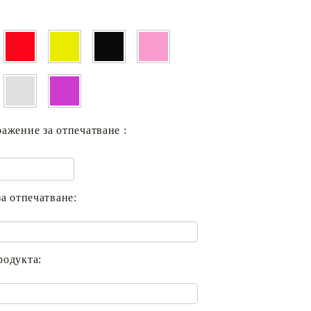
ажение за отпечатване :
за отпечатване:
родукта: