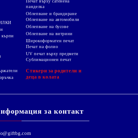
Печат върху сатенена
панделка
Облепване и брандиране
Облепване на автомобили
ТИЛКИ
Облепване на бусове
ки
Облепване на витрини
 кърпи
Широкоформатен печат
Печат на фолио
UV печат върху предмети
я
Сублимационен печат
Стикери за родители и
ържатели
деца в колата
оръчка
нформация за контакт
fo@giftbg.com