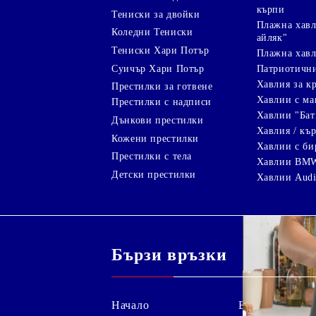
кърпи
Тениски за двойки
Плажна хавл
Коледни Тениски
айляк"
Тениски Хари Потър
Плажна хавл
Суичър Хари Потър
Патриотичн
Хавлия за к
Престилки за готвене
Хавлии с ма
Престилки с надписи
Хавлии "Бат
Дънкови престилки
Хавлия / кър
Кожени престилки
Хавлии с би
Престилки с тела
Хавлии BM
Детски престилки
Хавлии Aud
Бързи връзки
Начало
Блог