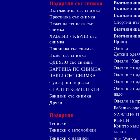
Подаръци със снимка
Възглавниц
Възглавници
Възглавница със снимка
Възглавници
Престилка със снимка
Спортни въ
Печат на тениска със
Възглавница
снимка
Възглавниц
ХАВЛИИ / КЪРПИ със
Принц
снимка
Одеяла
Покривка със снимка
Детски одея
Пъзел със снимка
Одеяло "Хар
ОДЕЯЛО със снимка
Одеяло с на
КАРТИНА ПО СНИМКА
Одеяло с над
ЧАШИ СЪС СНИМКА
Одеяло с на
Суичър по поръчка
Одеяло с над
СПАЛНИ КОМПЛЕКТИ
дядо
Бандани със снимка
Одеяло за п
Други
Бебешко оде
Подаръци
ХАВЛИИ/ 
КЪРПИ
Тениски
Крипто хав
Тениски с автомобили
кърпи
Тениски с надписи
Star Wars х