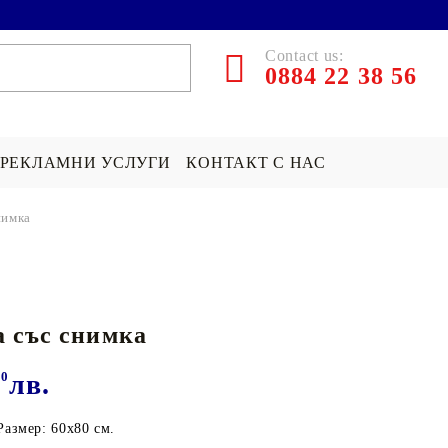
Contact us:
0884 22 38 56
РЕКЛАМНИ УСЛУГИ
КОНТАКТ С НАС
нимка
ЪРПИ СЪС
ПОКРИВКА СЪС
ПОДАРЪК НА ТЕМА...
СНИМКА
Хари Потър Подаръци
 със снимка
СНИМКА
СУИЧЪР ПО ПОРЪЧКА
Star Wars Подаръци
Майнкрафт подаръци
00
лв.
ДРУГИ
азмер: 60х80 см.