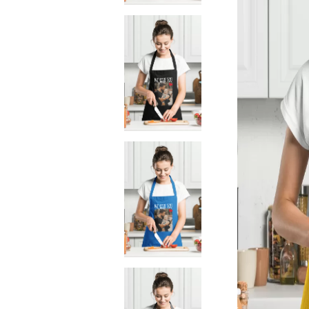
Чаши
UV печат върху предмети
Рекламни тениски
Стикери за кола
Торбички
Сублимационен печат
Рекламни стикери
Рекламни чаши
Рекламни пъзели
Рекламни ПРЕСТИЛКИ
Рекламни торбички
Рекламни Плажни кърпи
Рекламен Пуф