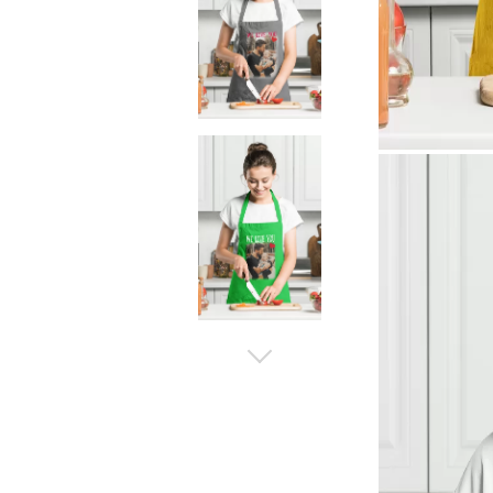
Рекламни ключодържатели
Възглавници по поръчка
Други
Сп