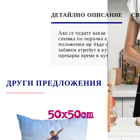
ДЕТАЙЛНО ОПИСАНИЕ
СВ
Ако се чудите какъв различен под
снимка по поръчка е една добра 
положения ще бъде оригинален под
забавен атрибут в кухненския арсе
прекарва време в кухнята, снабде
ДРУГИ ПРЕДЛОЖЕНИЯ