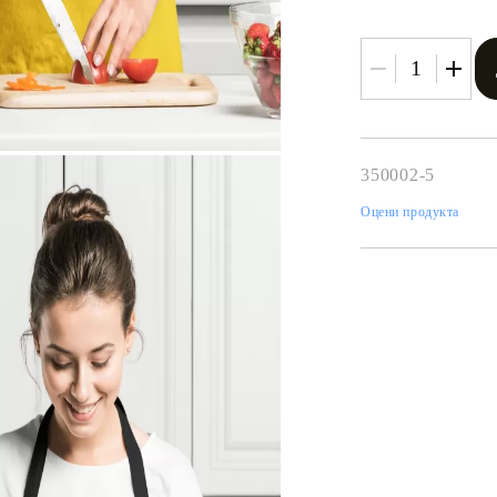
350002-5
Оцени продукта
Tweet
одели