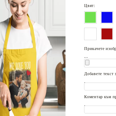
Цвят:
Прикачете изобр
...
Добавете текст 
.
Коментар към п
.