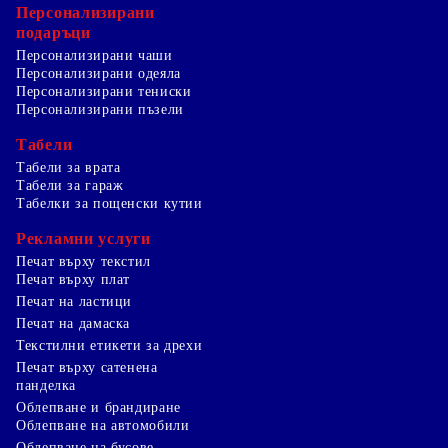
Персонализирани
подаръци
Персонализирани чаши
Персонализирани одеяла
Персонализирани тениски
Персонализирани пъзели
Табели
Табели за врата
Табели за гараж
Табелки за пощенски кутии
Рекламни услуги
Печат върху текстил
Печат върху плат
Печат на ластици
Печат на дамаска
Текстилни етикети за дрехи
Печат върху сатенена
панделка
Облепване и брандиране
Облепване на автомобили
Облепване на бусове