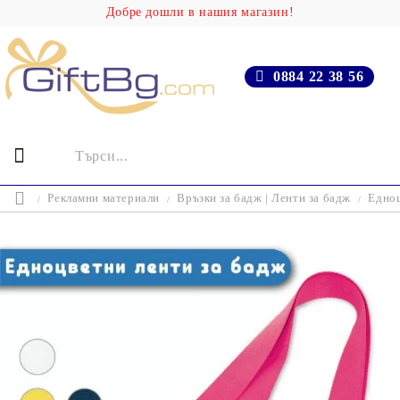
Добре дошли в нашия магазин!
0884 22 38 56
Рекламни материали
Връзки за бадж | Ленти за бадж
Едноц