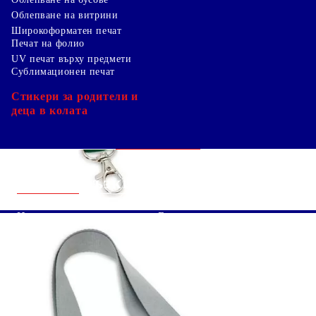
Облепване на витрини
Широкоформатен печат
Печат на фолио
UV печат върху предмети
Сублимационен печат
Стикери за родители и
деца в колата
Бързи връзки
Начало
Блог
За Нас
Shutterstock изображение
Вход
безплатно*
Чести Въпроси
Регистрация