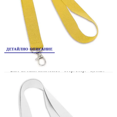
802006-55
Оцени продукта
ДЕТАЙЛНО ОПИСАНИЕ
Ленти за баджове
- различни цветове размер:
2х80 см Мин. количество - 50бр. 50бр. - 1,00лв./
бр. 100бр. - 0,90лв.бр. 200бр. - 0,75лв./бр.
500бр.- 0,65лв./бр. , 1000бр. - 0,59лв./бр. 2000+
изпратете запитване на info@giftbg.com или ни
се обадете 029515756
Цените са без ДДС
Задължителен рекламен аксесоар за всяка
конференция, изложение, панаир или за екипа
Ви от служители! СУПЕР цена 1,40лв./бр. без
ДДС при 400бр. за лента с пълноцветен печат
Цените са актуални за налични ленти със срок