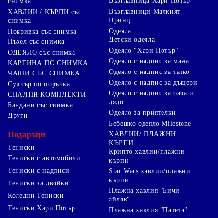
Възглавница Хари Потър
снимка
Възглавници Малкият
ХАВЛИИ / КЪРПИ със
Принц
снимка
Одеяла
Покривка със снимка
Детски одеяла
Пъзел със снимка
Одеяло "Хари Потър"
ОДЕЯЛО със снимка
Одеяло с надпис за мама
КАРТИНА ПО СНИМКА
Одеяло с надпис за татко
ЧАШИ СЪС СНИМКА
Одеяло с надпис за дъщери
Суичър по поръчка
Одеяло с надпис за баба и
СПАЛНИ КОМПЛЕКТИ
дядо
Бандани със снимка
Одеяло за приятелки
Други
Бебешко одеяло Milestone
Подаръци
ХАВЛИИ/ ПЛАЖНИ
КЪРПИ
Тениски
Крипто хавлии/плажни
Тениски с автомобили
кърпи
Тениски с надписи
Star Wars хавлии/плажни
кърпи
Тениски за двойки
Плажна хавлия "Бичи
Коледни Тениски
айляк"
Тениски Хари Потър
Плажна хавлия "Патета"