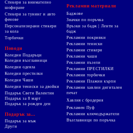
Стикери за внимателно
Рекламни материали
шофиране
Баджове
Стикери за тунинг и авто
фенове
Значки по поръчка
Персонализирани стикери
Връзки за бадж | Ленти за
за кола
бадж
Рекламни покривки
Торбички
Рекламни тениски
Поводи
Рекламни стикери
Коледни Подаръци
Рекламни чаши
Коледни възглавници
Рекламни пъзели
Коледни одеяла
Рекламни ПРЕСТИЛКИ
Коледни престилки
Рекламни торбички
Коледни Чаши
Рекламни Плажни кърпи
Коледни тениски за двойки
Рекламни хавлии дигитален
печат
Подарък Свети Валентин
Подарък за 8 март
Хавлия с бродерия
Подарък за рожден ден
Рекламен Пуф
Подарък за...
Рекламни ключодържатели
Възглавници по поръчка
Подарък за мъж
Други