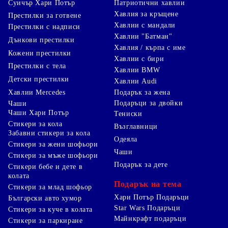
Суичър Хари Потър
Патриотични хавлии
Хавлия за кръщене
Престилки за готвене
Хавлии с мандали
Престилки с надписи
Хавлии "Батман"
Дънкови престилки
Хавлия / кърпа с име
Кожени престилки
Хавлии с бири
Престилки с тела
Хавлии BMW
Детски престилки
Хавлии Audi
Хавлии Mercedes
Подарък за жена
Подаръци за двойки
Чаши
Чаши Хари Потър
Тениски
Стикери за кола
Възглавници
Забавни стикери за кола
Одеяла
Стикери за жени шофьори
Чаши
Стикери за мъже шофьори
Подарък за дете
Стикери бебе и дете в
колата
Подарък на тема
Стикери за млад шофьор
Хари Потър Подаръци
Български авто хумор
Star Wars Подаръци
Стикери за куче в колата
Майнкрафт подаръци
Стикери за паркиране