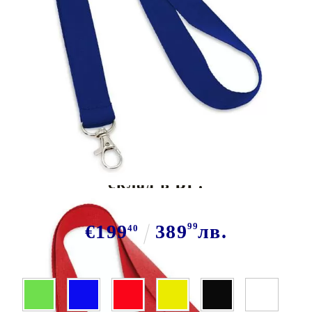
Tweet
Сподели
Марка:
GiftBG
Едноцветни ленти за бадж. На
склад в БГ!
€199
389
99
лв.
40
Цвят: