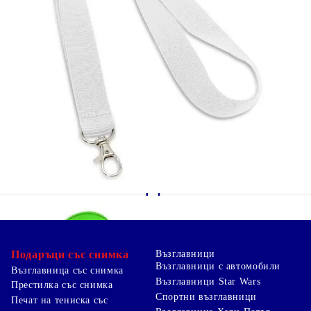
доставка 2-3 работни дни Не са Ви спешни!!!
Страхотно!!! Ще предоставим цена със супер
отстъпка. Можем да предоставим страхотна
отстъпка при срок за Доставка 10 -15 работни
дни. Ние ще се свържем с Вас за да потвърдим
срока и да предложим конкретна
ОТСТЪПКА
за
необходимото Ви количество.
Подаръци със снимка
Възглавници
Възглавници с автомобили
Възглавница със снимка
Възглавници Star Wars
Престилка със снимка
Спортни възглавници
Печат на тениска със