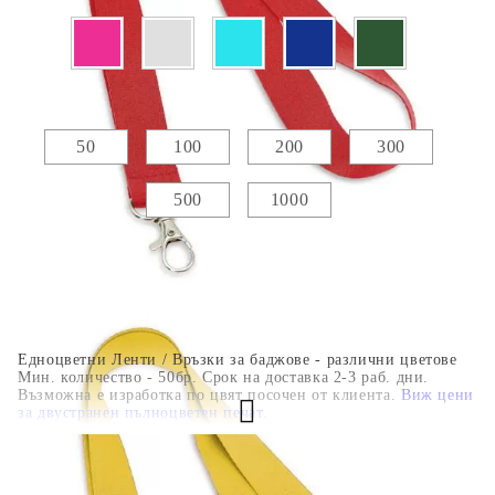
Брой :
50
100
200
300
500
1000
Едноцветни Ленти / Връзки за баджове - различни цветове
Мин. количество - 50бр. Срок на доставка 2-3 раб. дни.
Възможна е изработка по цвят посочен от клиента.
Виж цени
за двустранен пълноцветен печат.