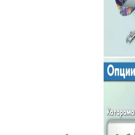
Рекламни ключодържатели
Възглавници по поръчка
Други
Сп