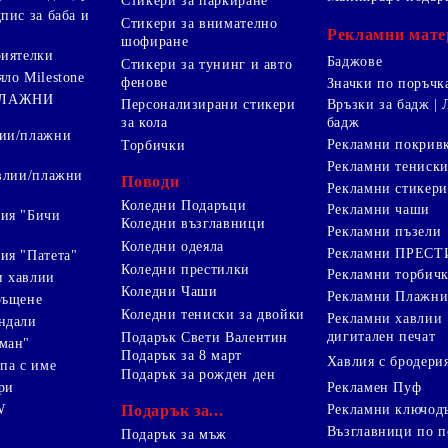
Стикери за паркиране
пис за баба и
Стикери за внимателно
Рекламни мате
шофиране
риятелки
Баджове
Стикери за тунинг и авто
яло Milestone
фенове
Значки по поръчк
ПЛАЖНИ
Персонализирани стикери
Връзки за бадж | 
за кола
бадж
лии/плажни
Рекламни покрив
Торбички
Рекламни тениск
авлии/плажни
Поводи
Рекламни стикери
Коледни Подаръци
Рекламни чаши
ия "Бичи
Коледни възглавници
Рекламни пъзели
Коледни одеяла
Рекламни ПРЕС
ия "Патета"
Коледни престилки
Рекламни торбич
и хавлии
Коледни Чаши
Рекламни Плажни
ръщене
Коледни тениски за двойки
Рекламни хавлии
ндали
дигитален печат
Подарък Свети Валентин
ман"
Подарък за 8 март
Хавлия с бродери
па с име
Подарък за рожден ден
ри
Рекламен Пуф
W
Подарък за...
Рекламни ключод
Възглавници по п
i
Подарък за мъж