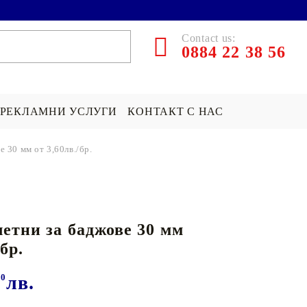
Contact us:
0884 22 38 56
РЕКЛАМНИ УСЛУГИ
КОНТАКТ С НАС
е 30 мм от 3,60лв./бр.
ЪРПИ СЪС
ПОКРИВКА СЪС
ПОДАРЪК НА ТЕМА...
СНИМКА
Хари Потър Подаръци
летни за баджове 30 мм
СНИМКА
СУИЧЪР ПО ПОРЪЧКА
Star Wars Подаръци
/бр.
Майнкрафт подаръци
20
лв.
ДРУГИ