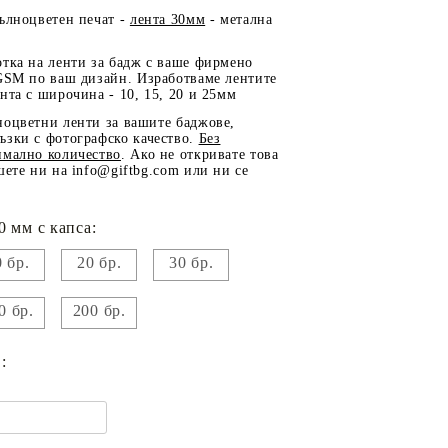
ълноцветен печат
-
лента 30мм
- метална
тка на ленти за бадж с ваше
фирмено
GSM по
ваш дизайн
.
Изработваме лентите
ента
с широчина - 10, 15, 20 и 25мм
ноцветни ленти за вашите баджове,
ъзки с
фотографско качество
.
Без
имално количество
. Ако не откривате това
шете ни на info@giftbg.com или ни се
0 мм с капса:
 бр.
20 бр.
30 бр.
0 бр.
200 бр.
: