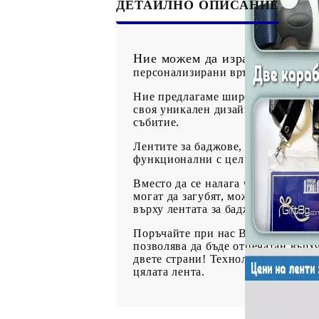
ДЕТАЙЛНО ОПИСАНИЕ
Ние можем да изработим диза
персонализирани връзки за баджов
Ние предлагаме широк спектър от
своя уникален дизайн. Брандирани
събитие.
Лентите за баджове, са един чуде
функционални с цел пропуск или 
Вместо да се налага членове на В
могат да загубят, можете да им пр
върху лентата за бадж за да попу
Поръчайте при нас Вашият дизайн 
позволява да бъде отпечатан върх
двете страни! Технологията е по
цялата лента.