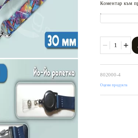
Коментар към п
.
Tweet
одели
802000-4
Оцени продукта