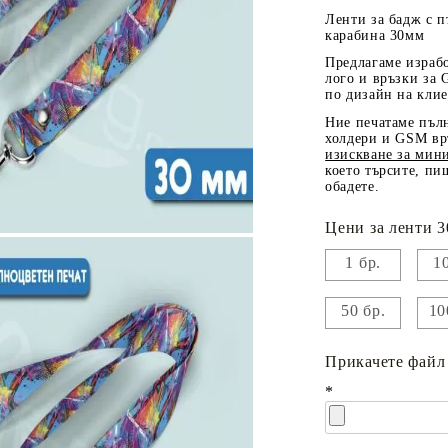
Ленти за бадж с п
карабина 30мм
Предлагаме израбо
лого и връзки
за 
по дизайн на кли
Ние печатаме пъл
холдери и GSМ вр
изискване за мин
което търсите, пи
обадете.
Цени за ленти 3
1 бр.
10
50 бр.
10
Прикачете файл 
*