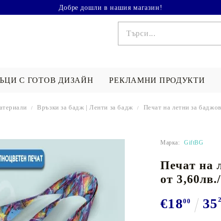
Добре дошли в нашия магазин!
ЪЦИ С ГОТОВ ДИЗАЙН
РЕКЛАМНИ ПРОДУКТИ
атериали
Връзки за бадж | Ленти за бадж
Печат на летни за баджов
КА СЪС
ПЕЧАТ НА ТЕНИСКА
ХАВЛИИ / К
 ПО ПОВОД
ПОДАРЪК ЗА...
СЪС СНИМКА
СНИМКА
Марка:
GiftBG
одаръци
Подарък за мъж
Печат на 
СЪС
КАРТИНА ПО
ЧАШИ СЪС 
ети Валентин
Подарък за жена
СНИМКА
от 3,60лв.
 8 март
Подаръци за двойки
 рожден ден
Подарък за дете
€18
35
00
БАНДАНИ СЪС
СНИМКА