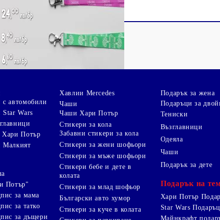
и
Хавлии Mercedes
Подарък за жена
 с автомобили
Подаръци за двой
Чаши
 Star Wars
Чаши Хари Потър
Тениски
зглавници
Стикери за кола
Възглавници
Забавни стикери за кола
 Хари Потър
Одеяла
Стикери за жени шофьори
и Малкият
Чаши
Стикери за мъже шофьори
Подарък за дете
Стикери бебе и дете в
ла
колата
Подарък на те
и Потър"
Стикери за млад шофьор
дпис за мама
Хари Потър Пода
Български авто хумор
пис за татко
Star Wars Подаръ
Стикери за куче в колата
дпис за дъщери
Майнкрафт подар