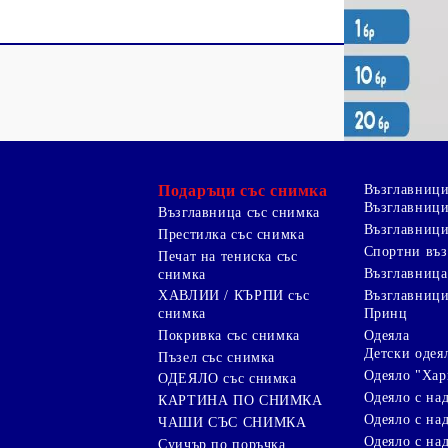
Подаръци със снимка
Възглавниц
Възглавници
Възглавница със снимка
Възглавници
Престилка със снимка
Спортни въ
Печат на тениска със
Възглавница
снимка
Възглавниц
ХАВЛИИ / КЪРПИ със
Принц
снимка
Одеяла
Покривка със снимка
Детски одея
Пъзел със снимка
Одеяло "Хар
ОДЕЯЛО със снимка
Одеяло с на
КАРТИНА ПО СНИМКА
Одеяло с над
ЧАШИ СЪС СНИМКА
Одеяло с на
Суичър по поръчка