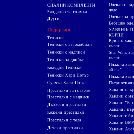
Одеяло с над
СПАЛНИ КОМПЛЕКТИ
дядо
Бандани със снимка
Одеяло за п
Други
Бебешко оде
Подаръци
ХАВЛИИ/ 
КЪРПИ
Тениски
Крипто хав
Тениски с автомобили
кърпи
Тениски с надписи
Star Wars х
кърпи
Тениски за двойки
Плажна хавл
Коледни Тениски
айляк"
Тениски Хари Потър
Плажна хавл
Суичър Хари Потър
Патриотичн
Хавлия за к
Престилки за готвене
Хавлии с ма
Престилки с надписи
Хавлии "Бат
Дънкови престилки
Хавлия / кър
Кожени престилки
Хавлии с би
Престилки с тела
Хавлии BM
Детски престилки
Хавлии Aud