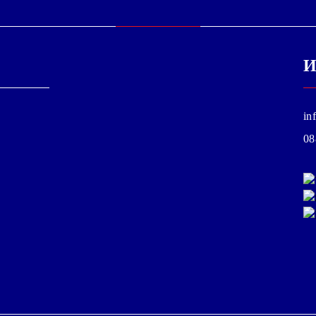
И
in
08