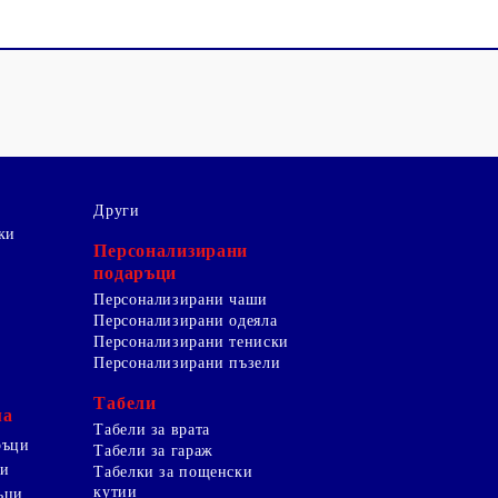
Други
ки
Персонализирани
подаръци
Персонализирани чаши
Персонализирани одеяла
Персонализирани тениски
Персонализирани пъзели
Табели
ма
Табели за врата
ръци
Табели за гараж
ци
Табелки за пощенски
кутии
ъци