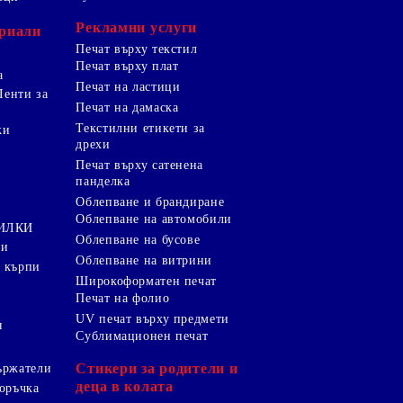
Рекламни услуги
риали
Печат върху текстил
Печат върху плат
а
Печат на ластици
Ленти за
Печат на дамаска
Текстилни етикети за
ки
дрехи
и
Печат върху сатенена
панделка
Облепване и брандиране
Облепване на автомобили
ТИЛКИ
Облепване на бусове
ки
Облепване на витрини
 кърпи
Широкоформатен печат
Печат на фолио
UV печат върху предмети
я
Сублимационен печат
Стикери за родители и
ържатели
деца в колата
оръчка