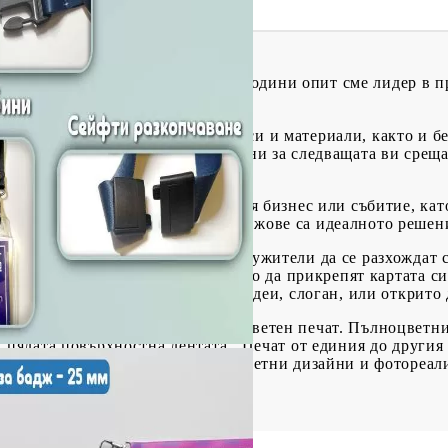
йн за вашите ленти!
С над 10 години опит сме лидер в п
е и свързаните с тях продукти.
 различни производствени процеси и материали, както и б
те връзки за баджове са перфектни за следващата ви среща
сен начин за рекламиране на вашия бизнес или събитие, кат
идентифицкация. Връзките за баджове са идеалното решен
ашето мероприятие или вашите служители да се разхождат с 
едоставите лента за бадж кък която да прикрепят картата с
ляризирате вашия бизнес, вашите идеи, слоган, или открито
Отпечатан върху лента с пълноцветен печат. Пълноцветния
у цялата повърхностна лентата. Печат от единия до другия 
дходяща за отпечатване на многоцветни дизайни и фотореа