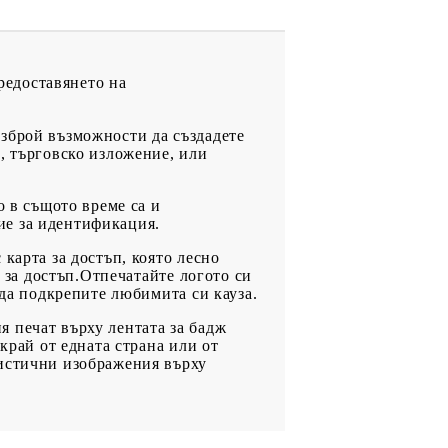
редоставянето на
езброй възможности да създадете
, търговско изложение, или
о в същото време са и
ие за идентификация.
карта за достъп, която лесно
и за достъп.Отпечатайте логото си
 да подкрепите любимита си кауза.
 печат върху лентата за бадж
край от едната страна или от
листични изображения върху