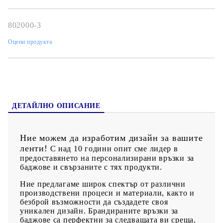
Ние печатаме пълноцветни ленти за вашите баджове, холдери
и GSМ връзки с
фотографско качество
.
Без изискване за
минимално количество
. Ако не откривате това което търсите,
802000-3
пишете ни на info@giftbg.com или ни се обадете.
Оцени продукта
ДЕТАЙЛНО ОПИСАНИЕ
Ние можем да изработим дизайн за вашите
ленти!
С над 10 години опит сме лидер в
предоставянето на персонализирани връзки за
баджове и свързаните с тях продукти.
Ние предлагаме широк спектър от различни
производствени процеси и материали, както и
безброй възможности да създадете своя
уникален дизайн. Брандираните връзки за
баджове са перфектни за следващата ви среща,