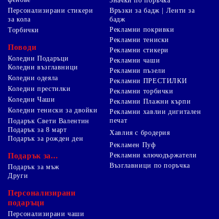
Значки по поръчка
Персонализирани стикери
Връзки за бадж | Ленти за
за кола
бадж
Рекламни покривки
Торбички
Рекламни тениски
Поводи
Рекламни стикери
Коледни Подаръци
Рекламни чаши
Коледни възглавници
Рекламни пъзели
Коледни одеяла
Рекламни ПРЕСТИЛКИ
Коледни престилки
Рекламни торбички
Коледни Чаши
Рекламни Плажни кърпи
Коледни тениски за двойки
Рекламни хавлии дигитален
печат
Подарък Свети Валентин
Подарък за 8 март
Хавлия с бродерия
Подарък за рожден ден
Рекламен Пуф
Подарък за...
Рекламни ключодържатели
Възглавници по поръчка
Подарък за мъж
Други
Персонализирани
подаръци
Персонализирани чаши