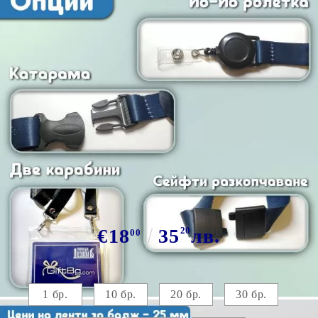
Tweet
Сподели
Марка:
GiftBG
Печат на лента за бадж 25 мм от
3,00лв./бр.
€18
35
20
лв.
00
Цени за ленти 25 мм с капса:
1 бр.
10 бр.
20 бр.
30 бр.