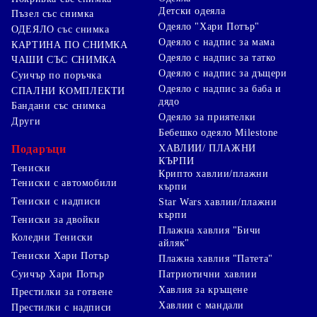
Детски одеяла
Пъзел със снимка
Одеяло "Хари Потър"
ОДЕЯЛО със снимка
Одеяло с надпис за мама
КАРТИНА ПО СНИМКА
Одеяло с надпис за татко
ЧАШИ СЪС СНИМКА
Одеяло с надпис за дъщери
Суичър по поръчка
Одеяло с надпис за баба и
СПАЛНИ КОМПЛЕКТИ
дядо
Бандани със снимка
Одеяло за приятелки
Други
Бебешко одеяло Milestone
Подаръци
ХАВЛИИ/ ПЛАЖНИ
КЪРПИ
Тениски
Крипто хавлии/плажни
Тениски с автомобили
кърпи
Тениски с надписи
Star Wars хавлии/плажни
кърпи
Тениски за двойки
Плажна хавлия "Бичи
Коледни Тениски
айляк"
Тениски Хари Потър
Плажна хавлия "Патета"
Суичър Хари Потър
Патриотични хавлии
Хавлия за кръщене
Престилки за готвене
Хавлии с мандали
Престилки с надписи