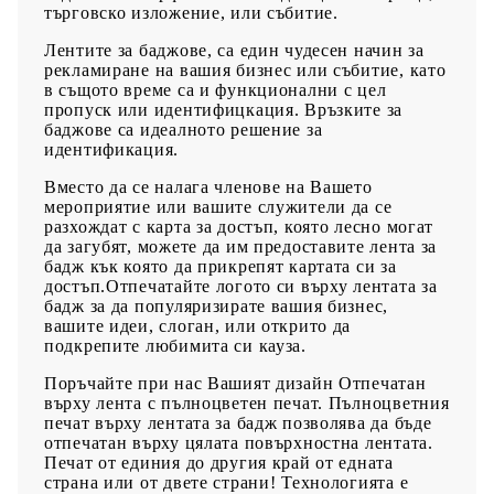
търговско изложение, или събитие.
Лентите за баджове, са един чудесен начин за
рекламиране на вашия бизнес или събитие, като
в същото време са и функционални с цел
пропуск или идентифицкация. Връзките за
баджове са идеалното решение за
идентификация.
Вместо да се налага членове на Вашето
мероприятие или вашите служители да се
разхождат с карта за достъп, която лесно могат
да загубят, можете да им предоставите лента за
бадж кък която да прикрепят картата си за
достъп.Отпечатайте логото си върху лентата за
бадж за да популяризирате вашия бизнес,
вашите идеи, слоган, или открито да
подкрепите любимита си кауза.
Поръчайте при нас Вашият дизайн Отпечатан
върху лента с пълноцветен печат. Пълноцветния
печат върху лентата за бадж позволява да бъде
отпечатан върху цялата повърхностна лентата.
Печат от единия до другия край от едната
страна или от двете страни! Технологията е