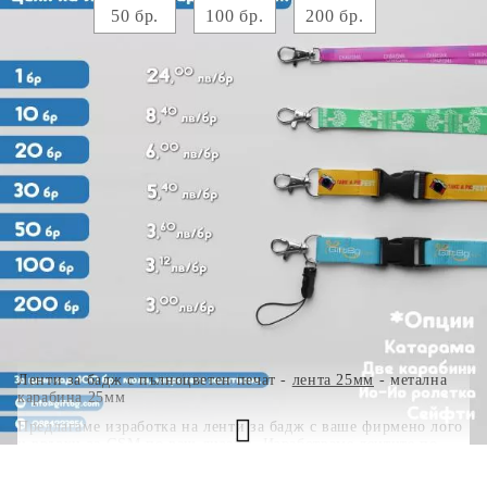
50 бр.
100 бр.
200 бр.
Прикачете файл :
*
Коментар към продукта:
.
Ленти за бадж с пълноцветен печат
-
лента 25мм
- метална
карабина 25мм
Предлагаме изработка на ленти за бадж с ваше
фирмено лого
и връзки
за GSM по
ваш дизайн
.
Изработваме лентите по
дизайн на клиента
с широчина - 10, 15, 20 и 25мм