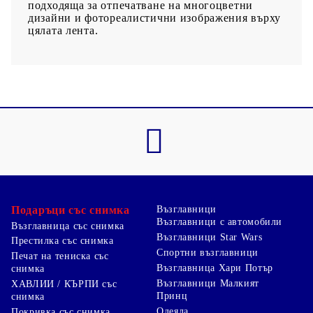
подходяща за отпечатване на многоцветни
дизайни и фотореалистични изображения върху
цялата лента.
Подаръци със снимка
Възглавници
Възглавници с автомобили
Възглавница със снимка
Възглавници Star Wars
Престилка със снимка
Спортни възглавници
Печат на тениска със
Възглавница Хари Потър
снимка
Възглавници Малкият
ХАВЛИИ / КЪРПИ със
Принц
снимка
Одеяла
Покривка със снимка