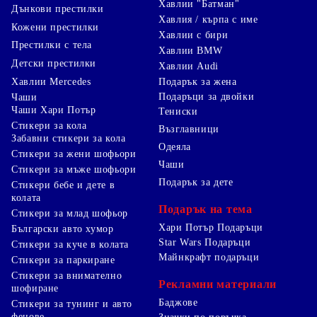
Хавлии "Батман"
Дънкови престилки
Хавлия / кърпа с име
Кожени престилки
Хавлии с бири
Престилки с тела
Хавлии BMW
Детски престилки
Хавлии Audi
Хавлии Mercedes
Подарък за жена
Подаръци за двойки
Чаши
Чаши Хари Потър
Тениски
Стикери за кола
Възглавници
Забавни стикери за кола
Одеяла
Стикери за жени шофьори
Чаши
Стикери за мъже шофьори
Подарък за дете
Стикери бебе и дете в
колата
Подарък на тема
Стикери за млад шофьор
Хари Потър Подаръци
Български авто хумор
Star Wars Подаръци
Стикери за куче в колата
Майнкрафт подаръци
Стикери за паркиране
Стикери за внимателно
Рекламни материали
шофиране
Баджове
Стикери за тунинг и авто
фенове