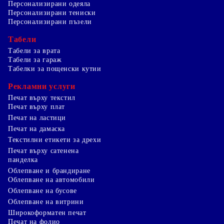
Персонализирани одеяла
Персонализирани тениски
Персонализирани пъзели
Табели
Табели за врата
Табели за гараж
Табелки за пощенски кутии
Рекламни услуги
Печат върху текстил
Печат върху плат
Печат на ластици
Печат на дамаска
Текстилни етикети за дрехи
Печат върху сатенена
панделка
Облепване и брандиране
Облепване на автомобили
Облепване на бусове
Облепване на витрини
Широкоформатен печат
Печат на фолио