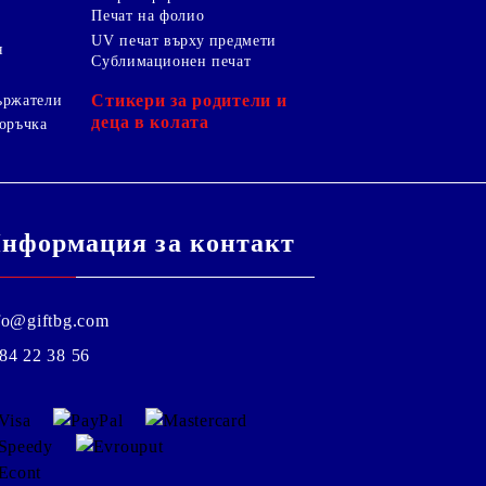
Печат на фолио
UV печат върху предмети
я
Сублимационен печат
Стикери за родители и
ържатели
деца в колата
оръчка
нформация за контакт
fo@giftbg.com
84 22 38 56