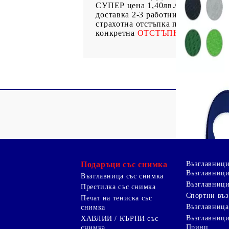
СУПЕР цена 1,40лв./бр. без ДДС п
доставка 2-3 работни дни Не са В
страхотна отстъпка при срок за Д
конкретна
ОТСТЪПКА
за необход
Подаръци със снимка
Възглавниц
Възглавници
Възглавница със снимка
Възглавници
Престилка със снимка
Спортни въ
Печат на тениска със
Възглавница
снимка
Възглавниц
ХАВЛИИ / КЪРПИ със
Принц
снимка