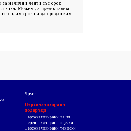
и за налични ленти със срок
отстъпка. Можем да предоставим
 потвърдим срока и да предложим
Други
ки
Персонализирани
подаръци
Персонализирани чаши
Персонализирани одеяла
Персонализирани тениски