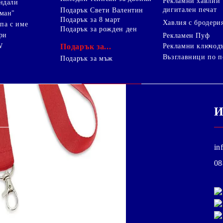
Рекламни хавлии
ндали
дигитален печат
Подарък Свети Валентин
ман"
Подарък за 8 март
Хавлия с бродери
па с име
Подарък за рожден ден
ри
Рекламен Пуф
W
Подарък за...
Рекламни ключод
Възглавници по п
i
Подарък за мъж
И
in
08