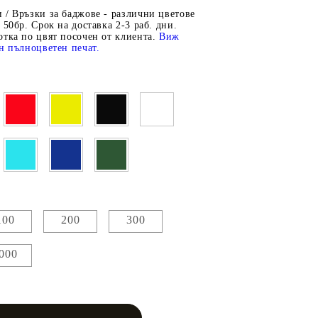
 / Връзки за баджове - различни цветове
 50бр. Срок на доставка 2-3 раб. дни.
отка по цвят посочен от клиента.
Виж
н пълноцветен печат.
100
200
300
000