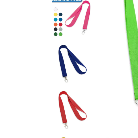
Чаши
UV печат върху предмети
Рекламни тениски
Стикери за кола
Торбички
Сублимационен печат
Рекламни стикери
Рекламни чаши
Рекламни пъзели
Рекламни ПРЕСТИЛКИ
Рекламни торбички
Рекламни Плажни кърпи
Рекламен Пуф