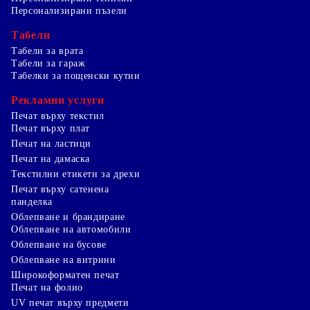
Персонализирани пъзели
Табели
Табели за врата
Табели за гараж
Табелки за пощенски кутии
Рекламни услуги
Печат върху текстил
Печат върху плат
Печат на ластици
Печат на дамаска
Текстилни етикети за дрехи
Печат върху сатенена
панделка
Облепване и брандиране
Облепване на автомобили
Облепване на бусове
Облепване на витрини
Широкоформатен печат
Печат на фолио
UV печат върху предмети