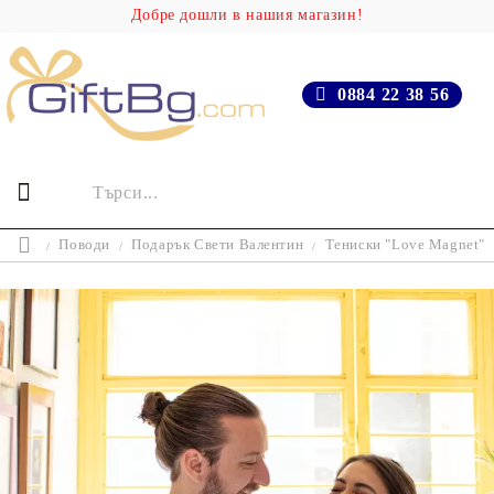
Добре дошли в нашия магазин!
0884 22 38 56
Поводи
Подарък Свети Валентин
Тениски "Love Magnet"