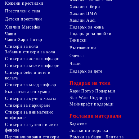
Кожени престилки
Хавлии с бири
Престилки с тела
Хавлии BMW
Детски престилки
Хавлии Audi
Хавлии Mercedes
Подарък за жена
Подаръци за двойки
Чаши
Чаши Хари Потър
Тениски
Стикери за кола
Възглавници
Забавни стикери за кола
Одеяла
Стикери за жени шофьори
Чаши
Стикери за мъже шофьори
Подарък за дете
Стикери бебе и дете в
колата
Подарък на тема
Стикери за млад шофьор
Хари Потър Подаръци
Български авто хумор
Star Wars Подаръци
Стикери за куче в колата
Майнкрафт подаръци
Стикери за паркиране
Стикери за внимателно
Рекламни материали
шофиране
Баджове
Стикери за тунинг и авто
фенове
Значки по поръчка
Персонализирани стикери
Връзки за бадж | Ленти за