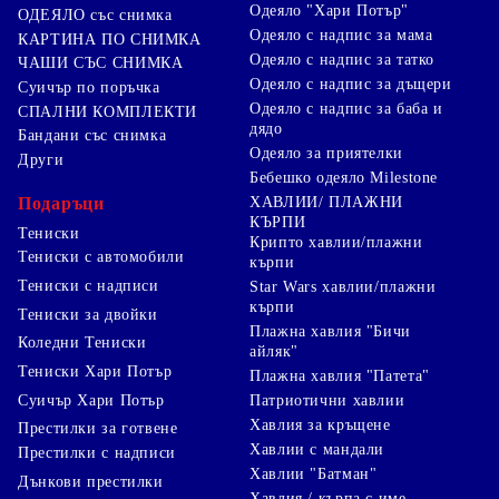
Одеяло "Хари Потър"
ОДЕЯЛО със снимка
Одеяло с надпис за мама
КАРТИНА ПО СНИМКА
Одеяло с надпис за татко
ЧАШИ СЪС СНИМКА
Одеяло с надпис за дъщери
Суичър по поръчка
Одеяло с надпис за баба и
СПАЛНИ КОМПЛЕКТИ
дядо
Бандани със снимка
Одеяло за приятелки
Други
Бебешко одеяло Milestone
Подаръци
ХАВЛИИ/ ПЛАЖНИ
КЪРПИ
Тениски
Крипто хавлии/плажни
Тениски с автомобили
кърпи
Тениски с надписи
Star Wars хавлии/плажни
кърпи
Тениски за двойки
Плажна хавлия "Бичи
Коледни Тениски
айляк"
Тениски Хари Потър
Плажна хавлия "Патета"
Суичър Хари Потър
Патриотични хавлии
Хавлия за кръщене
Престилки за готвене
Хавлии с мандали
Престилки с надписи
Хавлии "Батман"
Дънкови престилки
Хавлия / кърпа с име