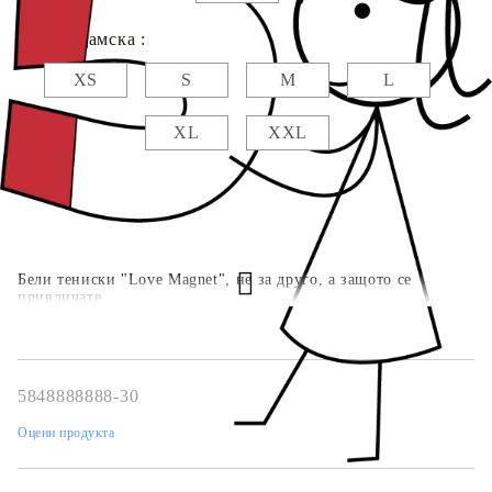
Размер дамска :
XS
S
M
L
XL
XXL
Бели тениски "Love Magnet", не за друго, а защото се
привличате
5848888888-30
Оцени продукта