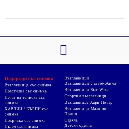
Подаръци със снимка
Възглавници
Възглавници с автомобили
Възглавница със снимка
Възглавници Star Wars
Престилка със снимка
Спортни възглавници
Печат на тениска със
Възглавница Хари Потър
снимка
Възглавници Малкият
ХАВЛИИ / КЪРПИ със
Принц
снимка
Одеяла
Покривка със снимка
Детски одеяла
Пъзел със снимка