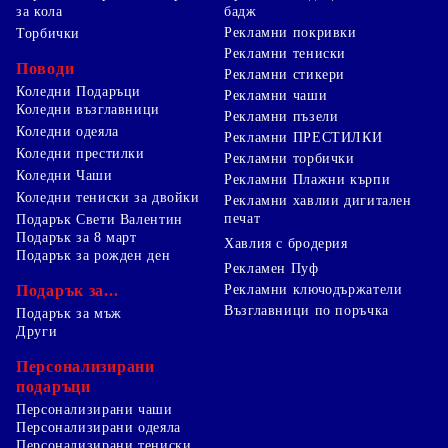
за кола
бадж
Рекламни покривки
Торбички
Рекламни тениски
Поводи
Рекламни стикери
Коледни Подаръци
Рекламни чаши
Коледни възглавници
Рекламни пъзели
Коледни одеяла
Рекламни ПРЕСТИЛКИ
Коледни престилки
Рекламни торбички
Коледни Чаши
Рекламни Плажни кърпи
Коледни тениски за двойки
Рекламни хавлии дигитален
печат
Подарък Свети Валентин
Подарък за 8 март
Хавлия с бродерия
Подарък за рожден ден
Рекламен Пуф
Подарък за...
Рекламни ключодържатели
Възглавници по поръчка
Подарък за мъж
Други
Персонализирани
подаръци
Персонализирани чаши
Персонализирани одеяла
Персонализирани тениски