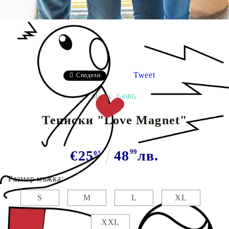
Tweet
Сподели
Марка:
GiftBG
Тениски "Love Magnet"
€25
48
99
лв.
05
Размер мъжка:
S
M
L
XL
XXL