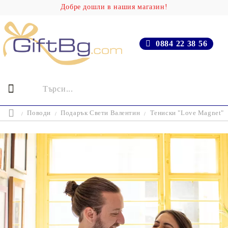
Добре дошли в нашия магазин!
0884 22 38 56
Поводи
Подарък Свети Валентин
Тениски "Love Magnet"