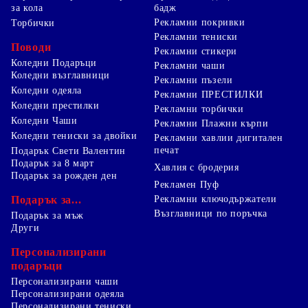
за кола
бадж
Рекламни покривки
Торбички
Рекламни тениски
Поводи
Рекламни стикери
Коледни Подаръци
Рекламни чаши
Коледни възглавници
Рекламни пъзели
Коледни одеяла
Рекламни ПРЕСТИЛКИ
Коледни престилки
Рекламни торбички
Коледни Чаши
Рекламни Плажни кърпи
Коледни тениски за двойки
Рекламни хавлии дигитален
печат
Подарък Свети Валентин
Подарък за 8 март
Хавлия с бродерия
Подарък за рожден ден
Рекламен Пуф
Подарък за...
Рекламни ключодържатели
Възглавници по поръчка
Подарък за мъж
Други
Персонализирани
подаръци
Персонализирани чаши
Персонализирани одеяла
Персонализирани тениски