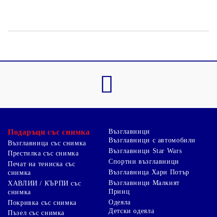
Подаръци със снимка
Възглавници
Възглавници с автомобили
Възглавница със снимка
Възглавници Star Wars
Престилка със снимка
Спортни възглавници
Печат на тениска със
Възглавница Хари Потър
снимка
Възглавници Малкият
ХАВЛИИ / КЪРПИ със
Принц
снимка
Одеяла
Покривка със снимка
Детски одеяла
Пъзел със снимка