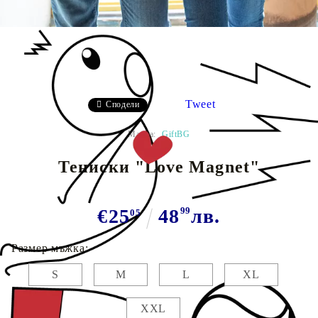
Tweet
Сподели
Марка:
GiftBG
Тениски "Love Magnet"
€25
48
99
лв.
05
Размер мъжка:
S
M
L
XL
XXL