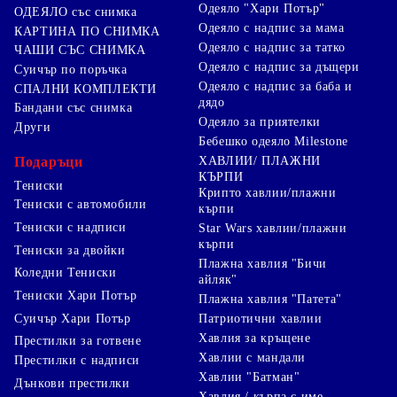
Одеяло "Хари Потър"
ОДЕЯЛО със снимка
Одеяло с надпис за мама
КАРТИНА ПО СНИМКА
Одеяло с надпис за татко
ЧАШИ СЪС СНИМКА
Одеяло с надпис за дъщери
Суичър по поръчка
Одеяло с надпис за баба и
СПАЛНИ КОМПЛЕКТИ
дядо
Бандани със снимка
Одеяло за приятелки
Други
Бебешко одеяло Milestone
Подаръци
ХАВЛИИ/ ПЛАЖНИ
КЪРПИ
Тениски
Крипто хавлии/плажни
Тениски с автомобили
кърпи
Тениски с надписи
Star Wars хавлии/плажни
кърпи
Тениски за двойки
Плажна хавлия "Бичи
Коледни Тениски
айляк"
Тениски Хари Потър
Плажна хавлия "Патета"
Суичър Хари Потър
Патриотични хавлии
Хавлия за кръщене
Престилки за готвене
Хавлии с мандали
Престилки с надписи
Хавлии "Батман"
Дънкови престилки
Хавлия / кърпа с име