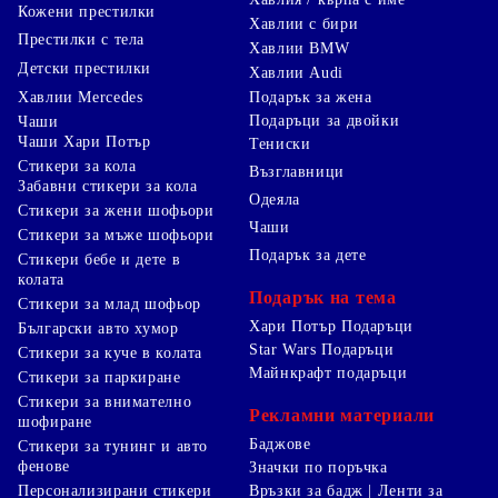
Кожени престилки
Хавлии с бири
Престилки с тела
Хавлии BMW
Детски престилки
Хавлии Audi
Хавлии Mercedes
Подарък за жена
Подаръци за двойки
Чаши
Чаши Хари Потър
Тениски
Стикери за кола
Възглавници
Забавни стикери за кола
Одеяла
Стикери за жени шофьори
Чаши
Стикери за мъже шофьори
Подарък за дете
Стикери бебе и дете в
колата
Подарък на тема
Стикери за млад шофьор
Хари Потър Подаръци
Български авто хумор
Star Wars Подаръци
Стикери за куче в колата
Майнкрафт подаръци
Стикери за паркиране
Стикери за внимателно
Рекламни материали
шофиране
Баджове
Стикери за тунинг и авто
фенове
Значки по поръчка
Персонализирани стикери
Връзки за бадж | Ленти за