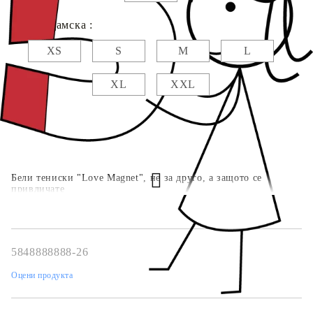
Размер дамска :
XS
S
M
L
XL
XXL
Бели тениски "Love Magnet", не за друго, а защото се
привличате
5848888888-26
Оцени продукта