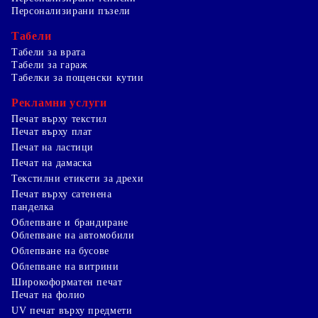
Персонализирани пъзели
Табели
Табели за врата
Табели за гараж
Табелки за пощенски кутии
Рекламни услуги
Печат върху текстил
Печат върху плат
Печат на ластици
Печат на дамаска
Текстилни етикети за дрехи
Печат върху сатенена
панделка
Облепване и брандиране
Облепване на автомобили
Облепване на бусове
Облепване на витрини
Широкоформатен печат
Печат на фолио
UV печат върху предмети