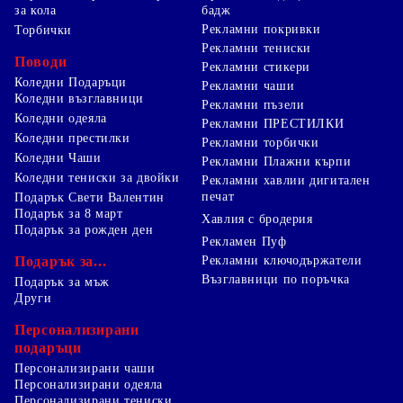
за кола
бадж
Рекламни покривки
Торбички
Рекламни тениски
Поводи
Рекламни стикери
Коледни Подаръци
Рекламни чаши
Коледни възглавници
Рекламни пъзели
Коледни одеяла
Рекламни ПРЕСТИЛКИ
Коледни престилки
Рекламни торбички
Коледни Чаши
Рекламни Плажни кърпи
Коледни тениски за двойки
Рекламни хавлии дигитален
печат
Подарък Свети Валентин
Подарък за 8 март
Хавлия с бродерия
Подарък за рожден ден
Рекламен Пуф
Подарък за...
Рекламни ключодържатели
Възглавници по поръчка
Подарък за мъж
Други
Персонализирани
подаръци
Персонализирани чаши
Персонализирани одеяла
Персонализирани тениски