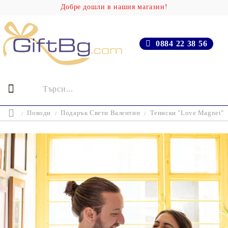
Добре дошли в нашия магазин!
0884 22 38 56
Поводи
Подарък Свети Валентин
Тениски "Love Magnet"