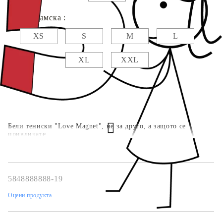
Размер дамска :
XS
S
M
L
XL
XXL
Бели тениски "Love Magnet", не за друго, а защото се
привличате
5848888888-19
Оцени продукта