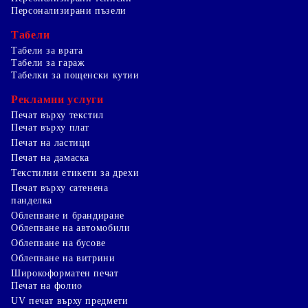
Персонализирани пъзели
Табели
Табели за врата
Табели за гараж
Табелки за пощенски кутии
Рекламни услуги
Печат върху текстил
Печат върху плат
Печат на ластици
Печат на дамаска
Текстилни етикети за дрехи
Печат върху сатенена
панделка
Облепване и брандиране
Облепване на автомобили
Облепване на бусове
Облепване на витрини
Широкоформатен печат
Печат на фолио
UV печат върху предмети