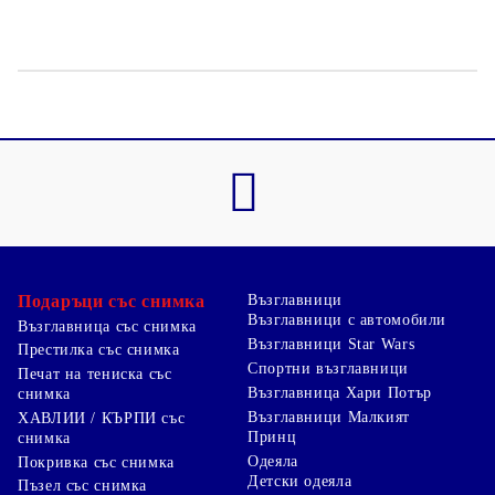
Подаръци със снимка
Възглавници
Възглавници с автомобили
Възглавница със снимка
Възглавници Star Wars
Престилка със снимка
Спортни възглавници
Печат на тениска със
Възглавница Хари Потър
снимка
Възглавници Малкият
ХАВЛИИ / КЪРПИ със
Принц
снимка
Одеяла
Покривка със снимка
Детски одеяла
Пъзел със снимка