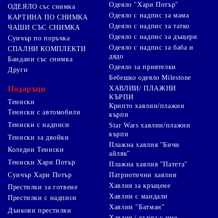
Одеяло "Хари Потър"
ОДЕЯЛО със снимка
Одеяло с надпис за мама
КАРТИНА ПО СНИМКА
Одеяло с надпис за татко
ЧАШИ СЪС СНИМКА
Одеяло с надпис за дъщери
Суичър по поръчка
Одеяло с надпис за баба и
СПАЛНИ КОМПЛЕКТИ
дядо
Бандани със снимка
Одеяло за приятелки
Други
Бебешко одеяло Milestone
Подаръци
ХАВЛИИ/ ПЛАЖНИ
КЪРПИ
Тениски
Крипто хавлии/плажни
Тениски с автомобили
кърпи
Тениски с надписи
Star Wars хавлии/плажни
кърпи
Тениски за двойки
Плажна хавлия "Бичи
Коледни Тениски
айляк"
Тениски Хари Потър
Плажна хавлия "Патета"
Суичър Хари Потър
Патриотични хавлии
Хавлия за кръщене
Престилки за готвене
Хавлии с мандали
Престилки с надписи
Хавлии "Батман"
Дънкови престилки
Хавлия / кърпа с име