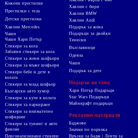
Кожени престилки
Хавлии с бири
Престилки с тела
Хавлии BMW
Детски престилки
Хавлии Audi
Хавлии Mercedes
Подарък за жена
Подаръци за двойки
Чаши
Чаши Хари Потър
Тениски
Стикери за кола
Възглавници
Забавни стикери за кола
Одеяла
Стикери за жени шофьори
Чаши
Стикери за мъже шофьори
Подарък за дете
Стикери бебе и дете в
колата
Подарък на тема
Стикери за млад шофьор
Хари Потър Подаръци
Български авто хумор
Star Wars Подаръци
Стикери за куче в колата
Майнкрафт подаръци
Стикери за паркиране
Стикери за внимателно
Рекламни материали
шофиране
Баджове
Стикери за тунинг и авто
фенове
Значки по поръчка
Персонализирани стикери
Връзки за бадж | Ленти за