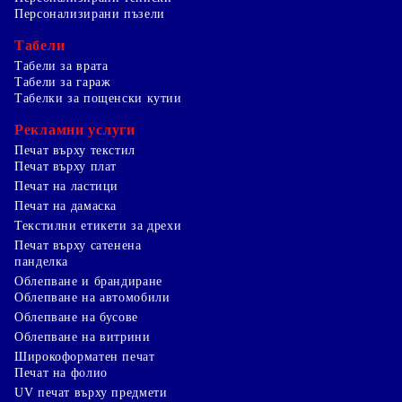
Персонализирани пъзели
Табели
Табели за врата
Табели за гараж
Табелки за пощенски кутии
Рекламни услуги
Печат върху текстил
Печат върху плат
Печат на ластици
Печат на дамаска
Текстилни етикети за дрехи
Печат върху сатенена
панделка
Облепване и брандиране
Облепване на автомобили
Облепване на бусове
Облепване на витрини
Широкоформатен печат
Печат на фолио
UV печат върху предмети