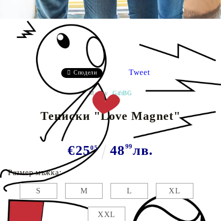
Tweet
Сподели
Марка:
GiftBG
Тениски "Love Magnet"
€25
48
99
лв.
05
Размер мъжка:
S
M
L
XL
XXL