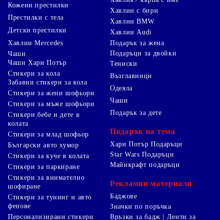
Кожени престилки
Хавлии с бири
Престилки с тела
Хавлии BMW
Детски престилки
Хавлии Audi
Хавлии Mercedes
Подарък за жена
Подаръци за двойки
Чаши
Чаши Хари Потър
Тениски
Стикери за кола
Възглавници
Забавни стикери за кола
Одеяла
Стикери за жени шофьори
Чаши
Стикери за мъже шофьори
Подарък за дете
Стикери бебе и дете в
колата
Подарък на тема
Стикери за млад шофьор
Хари Потър Подаръци
Български авто хумор
Star Wars Подаръци
Стикери за куче в колата
Майнкрафт подаръци
Стикери за паркиране
Стикери за внимателно
Рекламни материали
шофиране
Баджове
Стикери за тунинг и авто
фенове
Значки по поръчка
Персонализирани стикери
Връзки за бадж | Ленти за