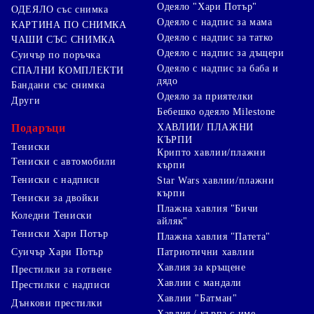
Одеяло "Хари Потър"
ОДЕЯЛО със снимка
Одеяло с надпис за мама
КАРТИНА ПО СНИМКА
Одеяло с надпис за татко
ЧАШИ СЪС СНИМКА
Одеяло с надпис за дъщери
Суичър по поръчка
Одеяло с надпис за баба и
СПАЛНИ КОМПЛЕКТИ
дядо
Бандани със снимка
Одеяло за приятелки
Други
Бебешко одеяло Milestone
Подаръци
ХАВЛИИ/ ПЛАЖНИ
КЪРПИ
Тениски
Крипто хавлии/плажни
Тениски с автомобили
кърпи
Тениски с надписи
Star Wars хавлии/плажни
кърпи
Тениски за двойки
Плажна хавлия "Бичи
Коледни Тениски
айляк"
Тениски Хари Потър
Плажна хавлия "Патета"
Суичър Хари Потър
Патриотични хавлии
Хавлия за кръщене
Престилки за готвене
Хавлии с мандали
Престилки с надписи
Хавлии "Батман"
Дънкови престилки
Хавлия / кърпа с име