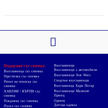
Подаръци със снимка
Възглавници
Възглавници с автомобили
Възглавница със снимка
Възглавници Star Wars
Престилка със снимка
Спортни възглавници
Печат на тениска със
Възглавница Хари Потър
снимка
Възглавници Малкият
ХАВЛИИ / КЪРПИ със
Принц
снимка
Одеяла
Покривка със снимка
Детски одеяла
Пъзел със снимка