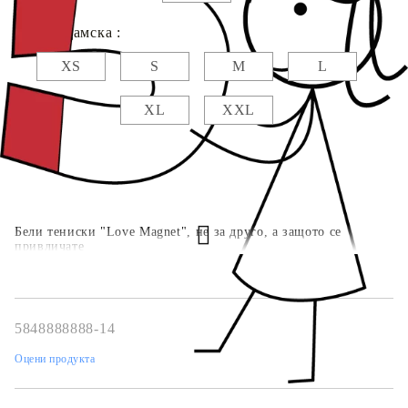
Размер дамска :
XS
S
M
L
XL
XXL
Бели тениски "Love Magnet", не за друго, а защото се
привличате
5848888888-14
Оцени продукта