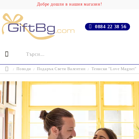
Добре дошли в нашия магазин!
0884 22 38 56
Поводи
Подарък Свети Валентин
Тениски "Love Magnet"