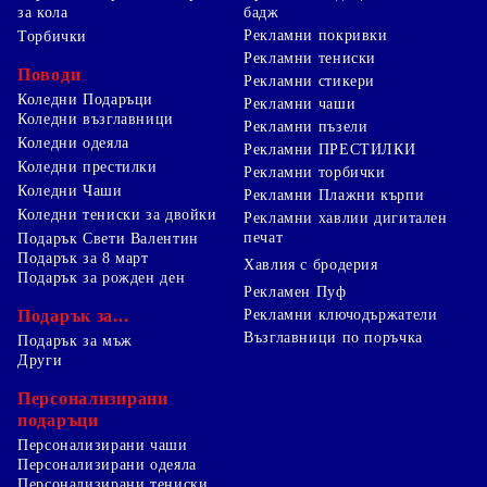
за кола
бадж
Рекламни покривки
Торбички
Рекламни тениски
Поводи
Рекламни стикери
Коледни Подаръци
Рекламни чаши
Коледни възглавници
Рекламни пъзели
Коледни одеяла
Рекламни ПРЕСТИЛКИ
Коледни престилки
Рекламни торбички
Коледни Чаши
Рекламни Плажни кърпи
Коледни тениски за двойки
Рекламни хавлии дигитален
печат
Подарък Свети Валентин
Подарък за 8 март
Хавлия с бродерия
Подарък за рожден ден
Рекламен Пуф
Подарък за...
Рекламни ключодържатели
Възглавници по поръчка
Подарък за мъж
Други
Персонализирани
подаръци
Персонализирани чаши
Персонализирани одеяла
Персонализирани тениски