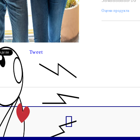
5848888888-10
Оцени продукта
Tweet
одели