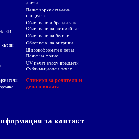
дрехи
и
Печат върху сатенена
панделка
Облепване и брандиране
Облепване на автомобили
ТИЛКИ
Облепване на бусове
ки
Облепване на витрини
 кърпи
Широкоформатен печат
Печат на фолио
UV печат върху предмети
я
Сублимационен печат
Стикери за родители и
ържатели
деца в колата
оръчка
нформация за контакт