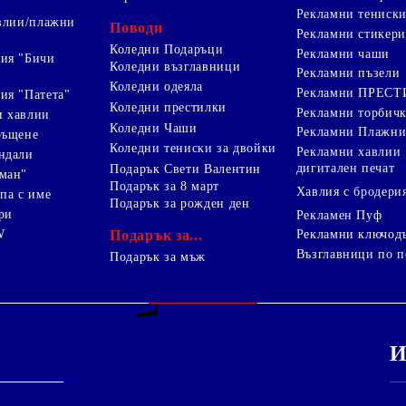
Рекламни тениск
авлии/плажни
Поводи
Рекламни стикери
Коледни Подаръци
Рекламни чаши
ия "Бичи
Коледни възглавници
Рекламни пъзели
Коледни одеяла
Рекламни ПРЕС
ия "Патета"
Коледни престилки
Рекламни торбич
и хавлии
Коледни Чаши
Рекламни Плажни
ръщене
Коледни тениски за двойки
Рекламни хавлии
ндали
дигитален печат
Подарък Свети Валентин
ман"
Подарък за 8 март
Хавлия с бродери
па с име
Подарък за рожден ден
ри
Рекламен Пуф
W
Подарък за...
Рекламни ключод
Възглавници по п
i
Подарък за мъж
И