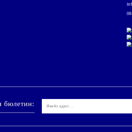
in
08
я бюлетин: