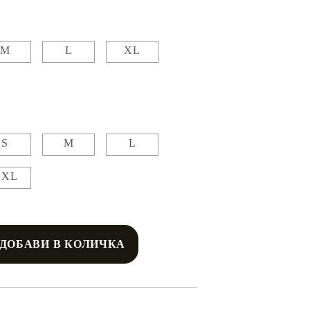
M
L
XL
S
M
L
XXL