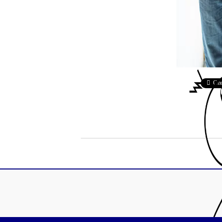
Рекламни ключодържатели
Възглавници по поръчка
Други
Сп