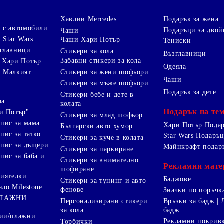
и
Хавлии Mercedes
Подарък за жена
 с автомобили
Подаръци за двой
Чаши
 Star Wars
Чаши Хари Потър
Тениски
зглавници
Стикери за кола
Възглавници
Забавни стикери за кола
 Хари Потър
Одеяла
Стикери за жени шофьори
и Малкият
Чаши
Стикери за мъже шофьори
Подарък за дете
Стикери бебе и дете в
ла
колата
Подарък на те
и Потър"
Стикери за млад шофьор
дпис за мама
Хари Потър Пода
Български авто хумор
пис за татко
Star Wars Подаръ
Стикери за куче в колата
дпис за дъщери
Майнкрафт подар
Стикери за паркиране
пис за баба и
Стикери за внимателно
Рекламни мате
шофиране
риятелки
Баджове
Стикери за тунинг и авто
яло Milestone
фенове
Значки по поръчк
ПЛАЖНИ
Персонализирани стикери
Връзки за бадж | 
за кола
бадж
лии/плажни
Рекламни покрив
Торбички