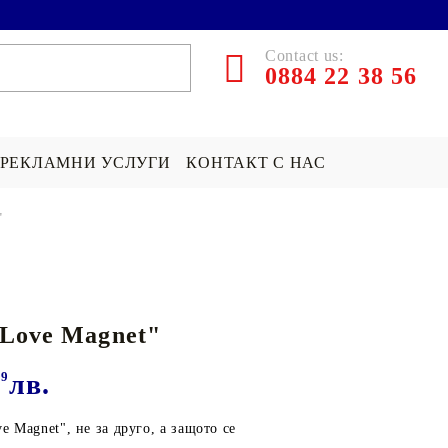
Contact us:
0884 22 38 56
РЕКЛАМНИ УСЛУГИ
КОНТАКТ С НАС
"
ЪРПИ СЪС
ПОКРИВКА СЪС
ПОДАРЪК НА ТЕМА...
СНИМКА
Хари Потър Подаръци
Love Magnet"
СНИМКА
СУИЧЪР ПО ПОРЪЧКА
Star Wars Подаръци
Майнкрафт подаръци
99
лв.
ДРУГИ
e Magnet", не за друго, а защото се