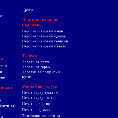
Други
ки
Персонализирани
подаръци
Персонализирани чаши
Персонализирани одеяла
Персонализирани тениски
Персонализирани пъзели
Табели
ма
Табели за врата
ръци
Табели за гараж
ци
Табелки за пощенски
кутии
ъци
Рекламни услуги
риали
Печат върху текстил
Печат върху плат
а
Печат на ластици
Ленти за
Печат на дамаска
Текстилни етикети за
ки