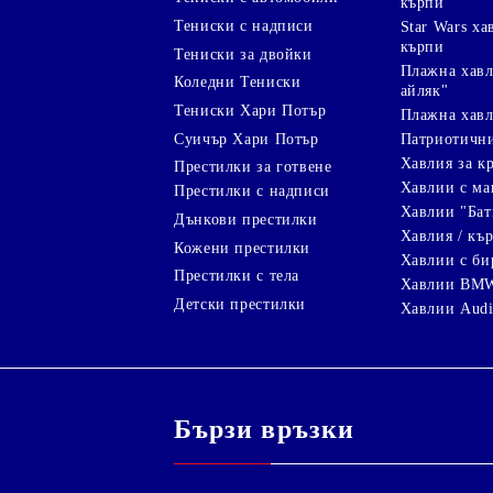
кърпи
Тениски с надписи
Star Wars х
кърпи
Тениски за двойки
Плажна хавл
Коледни Тениски
айляк"
Тениски Хари Потър
Плажна хавл
Суичър Хари Потър
Патриотичн
Хавлия за к
Престилки за готвене
Хавлии с ма
Престилки с надписи
Хавлии "Бат
Дънкови престилки
Хавлия / кър
Кожени престилки
Хавлии с би
Престилки с тела
Хавлии BM
Детски престилки
Хавлии Aud
Бързи връзки