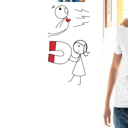
Чаши
UV печат върху предмети
Рекламни тениски
Стикери за кола
Торбички
Сублимационен печат
Рекламни стикери
Рекламни чаши
Рекламни пъзели
Рекламни ПРЕСТИЛКИ
Рекламни торбички
Рекламни Плажни кърпи
Рекламен Пуф