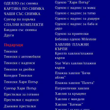
Одеяло "Хари Потър"
ОДЕЯЛО със снимка
Одеяло с надпис за мама
КАРТИНА ПО СНИМКА
Одеяло с надпис за татко
ЧАШИ СЪС СНИМКА
Одеяло с надпис за дъщери
Суичър по поръчка
Одеяло с надпис за баба и
СПАЛНИ КОМПЛЕКТИ
дядо
Бандани със снимка
Одеяло за приятелки
Други
Бебешко одеяло Milestone
Подаръци
ХАВЛИИ/ ПЛАЖНИ
КЪРПИ
Тениски
Крипто хавлии/плажни
Тениски с автомобили
кърпи
Тениски с надписи
Star Wars хавлии/плажни
кърпи
Тениски за двойки
Плажна хавлия "Бичи
Коледни Тениски
айляк"
Тениски Хари Потър
Плажна хавлия "Патета"
Суичър Хари Потър
Патриотични хавлии
Хавлия за кръщене
Престилки за готвене
Хавлии с мандали
Престилки с надписи
Хавлии "Батман"
Дънкови престилки
Хавлия / кърпа с име