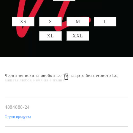
Размер дамска :
XS
S
M
L
XL
XXL
Черни тениски за двойки Lo-Ve, защото без неговото Lо,
вашата любов няма да е пълна.
4884888-24
Оцени продукта