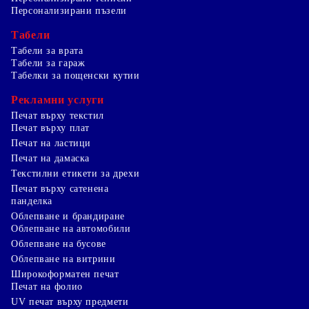
Персонализирани пъзели
Табели
Табели за врата
Табели за гараж
Табелки за пощенски кутии
Рекламни услуги
Печат върху текстил
Печат върху плат
Печат на ластици
Печат на дамаска
Текстилни етикети за дрехи
Печат върху сатенена
панделка
Облепване и брандиране
Облепване на автомобили
Облепване на бусове
Облепване на витрини
Широкоформатен печат
Печат на фолио
UV печат върху предмети