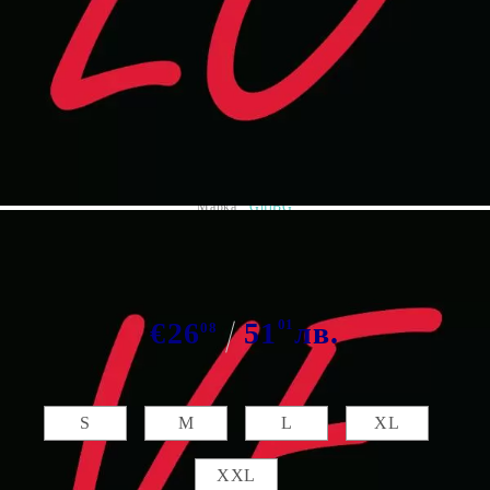
Tweet
Сподели
Марка:
GiftBG
Тениски "Lo-Ve" 2бр
€26
51
01
лв.
08
Размер мъжка:
S
M
L
XL
XXL