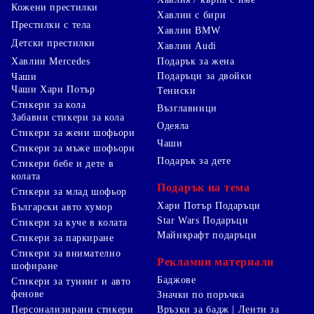
Кожени престилки
Хавлии с бири
Престилки с тела
Хавлии BMW
Детски престилки
Хавлии Audi
Хавлии Mercedes
Подарък за жена
Подаръци за двойки
Чаши
Чаши Хари Потър
Тениски
Стикери за кола
Възглавници
Забавни стикери за кола
Одеяла
Стикери за жени шофьори
Чаши
Стикери за мъже шофьори
Подарък за дете
Стикери бебе и дете в
колата
Подарък на тема
Стикери за млад шофьор
Хари Потър Подаръци
Български авто хумор
Star Wars Подаръци
Стикери за куче в колата
Майнкрафт подаръци
Стикери за паркиране
Стикери за внимателно
Рекламни материали
шофиране
Баджове
Стикери за тунинг и авто
фенове
Значки по поръчка
Персонализирани стикери
Връзки за бадж | Ленти за