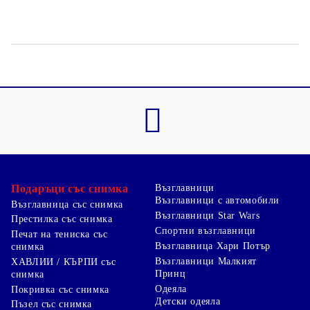
Подаръци със снимка
Възглавници
Възглавници с автомобили
Възглавница със снимка
Възглавници Star Wars
Престилка със снимка
Спортни възглавници
Печат на тениска със
Възглавница Хари Потър
снимка
Възглавници Малкият
ХАВЛИИ / КЪРПИ със
Принц
снимка
Одеяла
Покривка със снимка
Детски одеяла
Пъзел със снимка