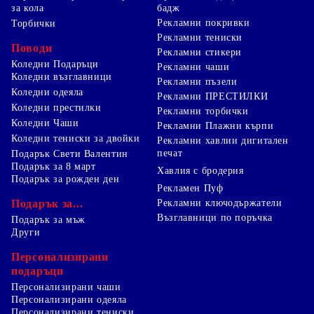
за кола
бадж
Рекламни покривки
Торбички
Рекламни тениски
Поводи
Рекламни стикери
Коледни Подаръци
Рекламни чаши
Коледни възглавници
Рекламни пъзели
Коледни одеяла
Рекламни ПРЕСТИЛКИ
Коледни престилки
Рекламни торбички
Коледни Чаши
Рекламни Плажни кърпи
Коледни тениски за двойки
Рекламни хавлии дигитален
печат
Подарък Свети Валентин
Подарък за 8 март
Хавлия с бродерия
Подарък за рожден ден
Рекламен Пуф
Подарък за...
Рекламни ключодържатели
Възглавници по поръчка
Подарък за мъж
Други
Персонализирани
подаръци
Персонализирани чаши
Персонализирани одеяла
Персонализирани тениски