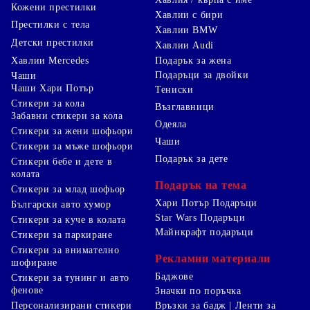
Кожени престилки
Хавлии с бири
Престилки с тела
Хавлии BMW
Детски престилки
Хавлии Audi
Хавлии Mercedes
Подарък за жена
Подаръци за двойки
Чаши
Чаши Хари Потър
Тениски
Стикери за кола
Възглавници
Забавни стикери за кола
Одеяла
Стикери за жени шофьори
Чаши
Стикери за мъже шофьори
Подарък за дете
Стикери бебе и дете в
колата
Подарък на тема
Стикери за млад шофьор
Хари Потър Подаръци
Български авто хумор
Star Wars Подаръци
Стикери за куче в колата
Майнкрафт подаръци
Стикери за паркиране
Стикери за внимателно
Рекламни материали
шофиране
Баджове
Стикери за тунинг и авто
фенове
Значки по поръчка
Персонализирани стикери
Връзки за бадж | Ленти за