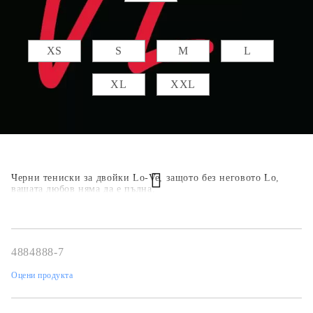
Размер дамска :
XS
S
M
L
XL
XXL
Черни тениски за двойки Lo-Ve, защото без неговото Lо,
вашата любов няма да е пълна.
4884888-7
Оцени продукта