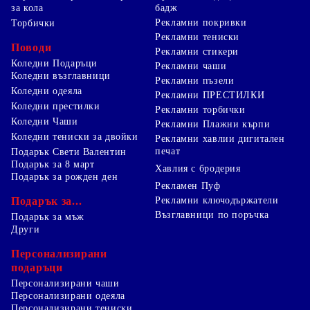
за кола
бадж
Рекламни покривки
Торбички
Рекламни тениски
Поводи
Рекламни стикери
Коледни Подаръци
Рекламни чаши
Коледни възглавници
Рекламни пъзели
Коледни одеяла
Рекламни ПРЕСТИЛКИ
Коледни престилки
Рекламни торбички
Коледни Чаши
Рекламни Плажни кърпи
Коледни тениски за двойки
Рекламни хавлии дигитален
печат
Подарък Свети Валентин
Подарък за 8 март
Хавлия с бродерия
Подарък за рожден ден
Рекламен Пуф
Подарък за...
Рекламни ключодържатели
Възглавници по поръчка
Подарък за мъж
Други
Персонализирани
подаръци
Персонализирани чаши
Персонализирани одеяла
Персонализирани тениски