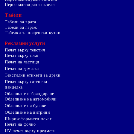
Персонализирани пъзели
Табели
Табели за врата
Табели за гараж
Табелки за пощенски кутии
Рекламни услуги
Печат върху текстил
Печат върху плат
Печат на ластици
Печат на дамаска
Текстилни етикети за дрехи
Печат върху сатенена
панделка
Облепване и брандиране
Облепване на автомобили
Облепване на бусове
Облепване на витрини
Широкоформатен печат
Печат на фолио
UV печат върху предмети