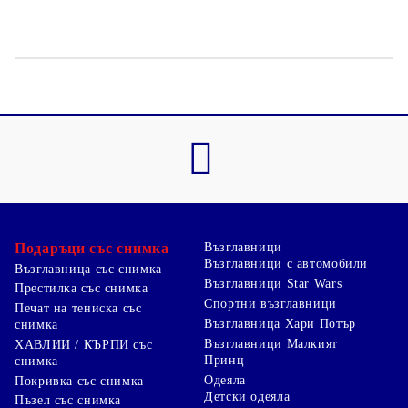
Подаръци със снимка
Възглавници
Възглавници с автомобили
Възглавница със снимка
Възглавници Star Wars
Престилка със снимка
Спортни възглавници
Печат на тениска със
Възглавница Хари Потър
снимка
Възглавници Малкият
ХАВЛИИ / КЪРПИ със
Принц
снимка
Одеяла
Покривка със снимка
Детски одеяла
Пъзел със снимка