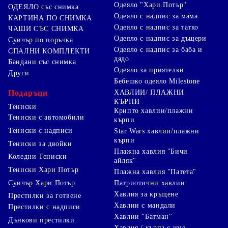
Одеяло "Хари Потър"
ОДЕЯЛО със снимка
Одеяло с надпис за мама
КАРТИНА ПО СНИМКА
Одеяло с надпис за татко
ЧАШИ СЪС СНИМКА
Одеяло с надпис за дъщери
Суичър по поръчка
Одеяло с надпис за баба и
СПАЛНИ КОМПЛЕКТИ
дядо
Бандани със снимка
Одеяло за приятелки
Други
Бебешко одеяло Milestone
Подаръци
ХАВЛИИ/ ПЛАЖНИ
КЪРПИ
Тениски
Крипто хавлии/плажни
Тениски с автомобили
кърпи
Тениски с надписи
Star Wars хавлии/плажни
кърпи
Тениски за двойки
Плажна хавлия "Бичи
Коледни Тениски
айляк"
Тениски Хари Потър
Плажна хавлия "Патета"
Суичър Хари Потър
Патриотични хавлии
Хавлия за кръщене
Престилки за готвене
Хавлии с мандали
Престилки с надписи
Хавлии "Батман"
Дънкови престилки
Хавлия / кърпа с име