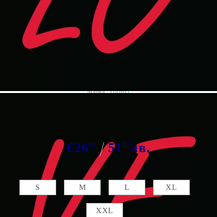
Tweet
Сподели
Марка:
GiftBG
Тениски "Lo-Ve" 2бр
€26
51
01
лв.
08
Размер мъжка:
S
M
L
XL
XXL