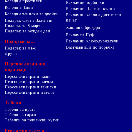
Коледни престилки
Рекламни торбички
Коледни Чаши
Рекламни Плажни кърпи
Коледни тениски за двойки
Рекламни хавлии дигитален
печат
Подарък Свети Валентин
Подарък за 8 март
Хавлия с бродерия
Подарък за рожден ден
Рекламен Пуф
Подарък за...
Рекламни ключодържатели
Възглавници по поръчка
Подарък за мъж
Други
Персонализирани
подаръци
Персонализирани чаши
Персонализирани одеяла
Персонализирани тениски
Персонализирани пъзели
Табели
Табели за врата
Табели за гараж
Табелки за пощенски кутии
Рекламни услуги