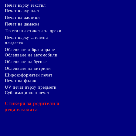
Печат върху текстил
Печат върху плат
Печат на ластици
Печат на дамаска
Текстилни етикети за дрехи
Печат върху сатенена
панделка
Облепване и брандиране
Облепване на автомобили
Облепване на бусове
Облепване на витрини
Широкоформатен печат
Печат на фолио
UV печат върху предмети
Сублимационен печат
Стикери за родители и
деца в колата