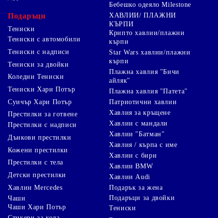
Бебешко одеяло Milestone
Подаръци
ХАВЛИИ/ ПЛАЖНИ
КЪРПИ
Тениски
Крипто хавлии/плажни
Тениски с автомобили
кърпи
Тениски с надписи
Star Wars хавлии/плажни
кърпи
Тениски за двойки
Плажна хавлия "Бичи
Коледни Тениски
айляк"
Тениски Хари Потър
Плажна хавлия "Патета"
Суичър Хари Потър
Патриотични хавлии
Хавлия за кръщене
Престилки за готвене
Хавлии с мандали
Престилки с надписи
Хавлии "Батман"
Дънкови престилки
Хавлия / кърпа с име
Кожени престилки
Хавлии с бири
Престилки с тела
Хавлии BMW
Детски престилки
Хавлии Audi
Хавлии Mercedes
Подарък за жена
Подаръци за двойки
Чаши
Чаши Хари Потър
Тениски
Стикери за кола