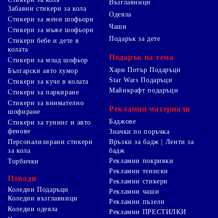
Възглавници
Забавни стикери за кола
Одеяла
Стикери за жени шофьори
Чаши
Стикери за мъже шофьори
Подарък за дете
Стикери бебе и дете в
колата
Подарък на тема
Стикери за млад шофьор
Хари Потър Подаръци
Български авто хумор
Star Wars Подаръци
Стикери за куче в колата
Майнкрафт подаръци
Стикери за паркиране
Стикери за внимателно
Рекламни материали
шофиране
Баджове
Стикери за тунинг и авто
фенове
Значки по поръчка
Персонализирани стикери
Връзки за бадж | Ленти за
за кола
бадж
Рекламни покривки
Торбички
Рекламни тениски
Поводи
Рекламни стикери
Коледни Подаръци
Рекламни чаши
Коледни възглавници
Рекламни пъзели
Коледни одеяла
Рекламни ПРЕСТИЛКИ