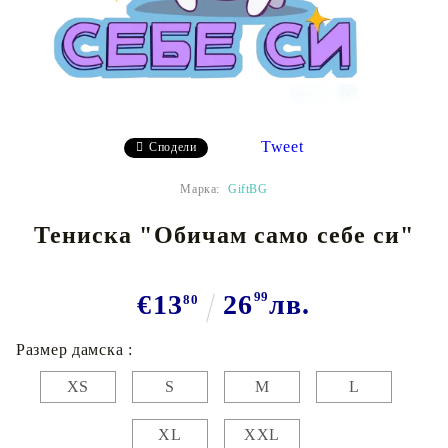
Tweet
Сподели
Марка:
GiftBG
Тениска "Обичам само себе си"
€13
26
99
лв.
80
Размер дамска :
XS
S
M
L
XL
XXL