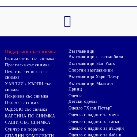
Подаръци със снимка
Възглавници
Възглавници с автомобили
Възглавница със снимка
Възглавници Star Wars
Престилка със снимка
Спортни възглавници
Печат на тениска със
Възглавница Хари Потър
снимка
Възглавници Малкият
ХАВЛИИ / КЪРПИ със
Принц
снимка
Одеяла
Покривка със снимка
Детски одеяла
Пъзел със снимка
Одеяло "Хари Потър"
ОДЕЯЛО със снимка
Одеяло с надпис за мама
КАРТИНА ПО СНИМКА
Одеяло с надпис за татко
ЧАШИ СЪС СНИМКА
Одеяло с надпис за дъщери
Суичър по поръчка
Одеяло с надпис за баба и
СПАЛНИ КОМПЛЕКТИ