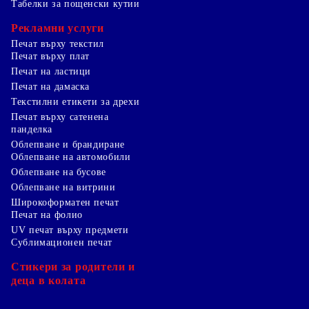
Табелки за пощенски кутии
Рекламни услуги
Печат върху текстил
Печат върху плат
Печат на ластици
Печат на дамаска
Текстилни етикети за дрехи
Печат върху сатенена
панделка
Облепване и брандиране
Облепване на автомобили
Облепване на бусове
Облепване на витрини
Широкоформатен печат
Печат на фолио
UV печат върху предмети
Сублимационен печат
Стикери за родители и
деца в колата