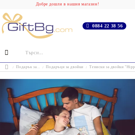
Добре дошли в нашия магазин!
0884 22 38 56
Подарък за...
Подаръци за двойки
Тениски за двойки "Hipp