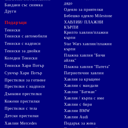
дядо
Бандани със снимка
Одеяло за приятелки
Други
Бебешко одеяло Milestone
Подаръци
ХАВЛИИ/ ПЛАЖНИ
КЪРПИ
Тениски
Крипто хавлии/плажни
Тениски с автомобили
кърпи
Тениски с надписи
Star Wars хавлии/плажни
кърпи
Тениски за двойки
Плажна хавлия "Бичи
Коледни Тениски
айляк"
Тениски Хари Потър
Плажна хавлия "Патета"
Суичър Хари Потър
Патриотични хавлии
Хавлия за кръщене
Престилки за готвене
Хавлии с мандали
Престилки с надписи
Хавлии "Батман"
Дънкови престилки
Хавлия / кърпа с име
Кожени престилки
Хавлии с бири
Престилки с тела
Хавлии BMW
Детски престилки
Хавлии Audi
Хавлии Mercedes
Подарък за жена