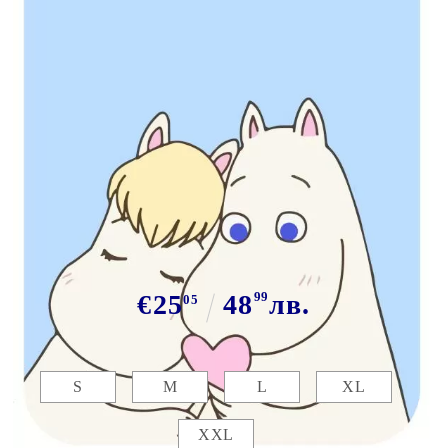
Tweet
Сподели
Марка:
GiftBG
Тениски за двойки "Hippo love"
€25
48
99
лв.
05
Размер мъжка:
S
M
L
XL
XXL