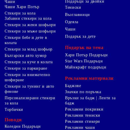
Подаръци за двойки
Чаши
Чаши Хари Потър
Тениски
Стикери за кола
Възглавници
Забавни стикери за кола
Одеяла
Стикери за жени шофьори
Чаши
Стикери за мъже шофьори
Подарък за дете
Стикери бебе и дете в
колата
Подарък на тема
Стикери за млад шофьор
Хари Потър Подаръци
Български авто хумор
Star Wars Подаръци
Стикери за куче в колата
Майнкрафт подаръци
Стикери за паркиране
Стикери за внимателно
Рекламни материали
шофиране
Баджове
Стикери за тунинг и авто
фенове
Значки по поръчка
Персонализирани стикери
Връзки за бадж | Ленти за
за кола
бадж
Рекламни покривки
Торбички
Рекламни тениски
Поводи
Рекламни стикери
Коледни Подаръци
Рекламни чаши