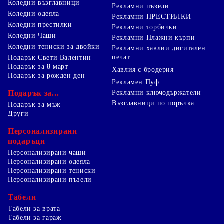
Коледни възглавници
Рекламни пъзели
Коледни одеяла
Рекламни ПРЕСТИЛКИ
Коледни престилки
Рекламни торбички
Коледни Чаши
Рекламни Плажни кърпи
Коледни тениски за двойки
Рекламни хавлии дигитален
печат
Подарък Свети Валентин
Подарък за 8 март
Хавлия с бродерия
Подарък за рожден ден
Рекламен Пуф
Подарък за...
Рекламни ключодържатели
Възглавници по поръчка
Подарък за мъж
Други
Персонализирани
подаръци
Персонализирани чаши
Персонализирани одеяла
Персонализирани тениски
Персонализирани пъзели
Табели
Табели за врата
Табели за гараж