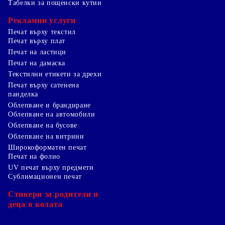
Табелки за пощенски кутии
Рекламни услуги
Печат върху текстил
Печат върху плат
Печат на ластици
Печат на дамаска
Текстилни етикети за дрехи
Печат върху сатенена
панделка
Облепване и брандиране
Облепване на автомобили
Облепване на бусове
Облепване на витрини
Широкоформатен печат
Печат на фолио
UV печат върху предмети
Сублимационен печат
Стикери за родители и
деца в колата