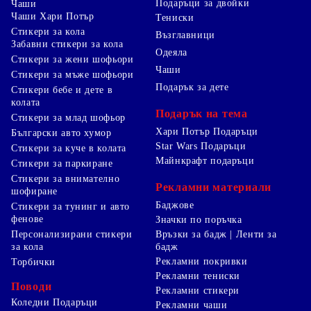
Подаръци за двойки
Чаши
Чаши Хари Потър
Тениски
Стикери за кола
Възглавници
Забавни стикери за кола
Одеяла
Стикери за жени шофьори
Чаши
Стикери за мъже шофьори
Подарък за дете
Стикери бебе и дете в
колата
Подарък на тема
Стикери за млад шофьор
Хари Потър Подаръци
Български авто хумор
Star Wars Подаръци
Стикери за куче в колата
Майнкрафт подаръци
Стикери за паркиране
Стикери за внимателно
Рекламни материали
шофиране
Баджове
Стикери за тунинг и авто
фенове
Значки по поръчка
Персонализирани стикери
Връзки за бадж | Ленти за
за кола
бадж
Рекламни покривки
Торбички
Рекламни тениски
Поводи
Рекламни стикери
Коледни Подаръци
Рекламни чаши