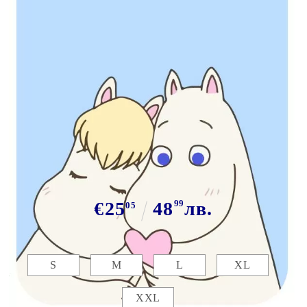
Tweet
Сподели
Марка:
GiftBG
Тениски за двойки "Hippo love"
€25
48
99
лв.
05
Размер мъжка:
S
M
L
XL
XXL