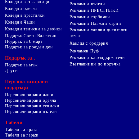
Коледни възглавници
Рекламни пъзели
Коледни одеяла
Рекламни ПРЕСТИЛКИ
Коледни престилки
Рекламни торбички
Коледни Чаши
Рекламни Плажни кърпи
Коледни тениски за двойки
Рекламни хавлии дигитален
печат
Подарък Свети Валентин
Подарък за 8 март
Хавлия с бродерия
Подарък за рожден ден
Рекламен Пуф
Подарък за...
Рекламни ключодържатели
Възглавници по поръчка
Подарък за мъж
Други
Персонализирани
подаръци
Персонализирани чаши
Персонализирани одеяла
Персонализирани тениски
Персонализирани пъзели
Табели
Табели за врата
Табели за гараж