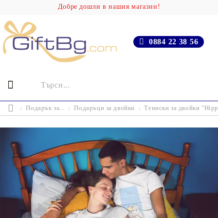
Добре дошли в нашия магазин!
0884 22 38 56
Подарък за...
Подаръци за двойки
Тениски за двойки "Hipp