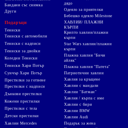
дядо
Бандани със снимка
Одеяло за приятелки
Други
Бебешко одеяло Milestone
Подаръци
ХАВЛИИ/ ПЛАЖНИ
КЪРПИ
Тениски
Крипто хавлии/плажни
Тениски с автомобили
кърпи
Тениски с надписи
Star Wars хавлии/плажни
кърпи
Тениски за двойки
Плажна хавлия "Бичи
Коледни Тениски
айляк"
Тениски Хари Потър
Плажна хавлия "Патета"
Суичър Хари Потър
Патриотични хавлии
Хавлия за кръщене
Престилки за готвене
Хавлии с мандали
Престилки с надписи
Хавлии "Батман"
Дънкови престилки
Хавлия / кърпа с име
Кожени престилки
Хавлии с бири
Престилки с тела
Хавлии BMW
Детски престилки
Хавлии Audi
Хавлии Mercedes
Подарък за жена