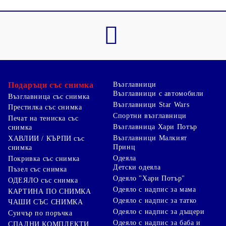
Подаръци със снимка
Възглавници
Възглавници с автомобили
Възглавница със снимка
Възглавници Star Wars
Престилка със снимка
Спортни възглавници
Печат на тениска със
Възглавница Хари Потър
снимка
Възглавници Малкият
ХАВЛИИ / КЪРПИ със
Принц
снимка
Одеяла
Покривка със снимка
Детски одеяла
Пъзел със снимка
Одеяло "Хари Потър"
ОДЕЯЛО със снимка
Одеяло с надпис за мама
КАРТИНА ПО СНИМКА
Одеяло с надпис за татко
ЧАШИ СЪС СНИМКА
Одеяло с надпис за дъщери
Суичър по поръчка
Одеяло с надпис за баба и
СПАЛНИ КОМПЛЕКТИ