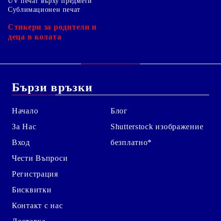
UV печат върху предмети
Сублимационен печат
Стикери за родители и
деца в колата
Бързи връзки
Начало
Блог
За Нас
Shutterstock изображение
Вход
безплатно*
Чести Въпроси
Регистрация
Бисквитки
Контакт с нас