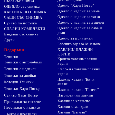
Пъзел със снимка
Одеяло "Хари Потър"
ОДЕЯЛО със снимка
Одеяло с надпис за мама
КАРТИНА ПО СНИМКА
Одеяло с надпис за татко
ЧАШИ СЪС СНИМКА
Одеяло с надпис за дъщери
Суичър по поръчка
Одеяло с надпис за баба и
СПАЛНИ КОМПЛЕКТИ
дядо
Бандани със снимка
Одеяло за приятелки
Други
Бебешко одеяло Milestone
Подаръци
ХАВЛИИ/ ПЛАЖНИ
КЪРПИ
Тениски
Крипто хавлии/плажни
Тениски с автомобили
кърпи
Тениски с надписи
Star Wars хавлии/плажни
кърпи
Тениски за двойки
Плажна хавлия "Бичи
Коледни Тениски
айляк"
Тениски Хари Потър
Плажна хавлия "Патета"
Суичър Хари Потър
Патриотични хавлии
Хавлия за кръщене
Престилки за готвене
Хавлии с мандали
Престилки с надписи
Хавлии "Батман"
Дънкови престилки