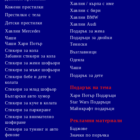
Хавлия / кърпа с име
Кожени престилки
Хавлии с бири
Престилки с тела
Хавлии BMW
Детски престилки
Хавлии Audi
Хавлии Mercedes
Подарък за жена
Подаръци за двойки
Чаши
Чаши Хари Потър
Тениски
Стикери за кола
Възглавници
Забавни стикери за кола
Одеяла
Стикери за жени шофьори
Чаши
Стикери за мъже шофьори
Подарък за дете
Стикери бебе и дете в
колата
Подарък на тема
Стикери за млад шофьор
Хари Потър Подаръци
Български авто хумор
Star Wars Подаръци
Стикери за куче в колата
Майнкрафт подаръци
Стикери за паркиране
Стикери за внимателно
Рекламни материали
шофиране
Баджове
Стикери за тунинг и авто
фенове
Значки по поръчка