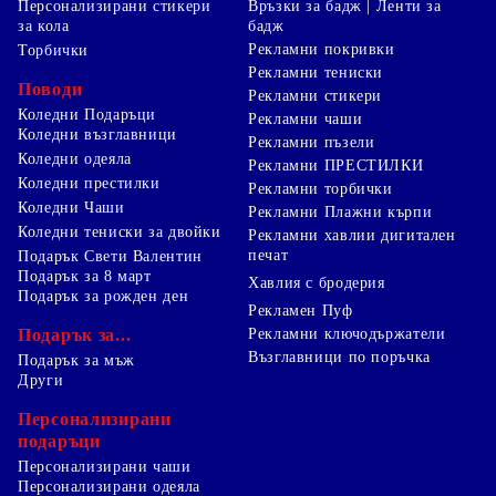
Персонализирани стикери
Връзки за бадж | Ленти за
за кола
бадж
Рекламни покривки
Торбички
Рекламни тениски
Поводи
Рекламни стикери
Коледни Подаръци
Рекламни чаши
Коледни възглавници
Рекламни пъзели
Коледни одеяла
Рекламни ПРЕСТИЛКИ
Коледни престилки
Рекламни торбички
Коледни Чаши
Рекламни Плажни кърпи
Коледни тениски за двойки
Рекламни хавлии дигитален
печат
Подарък Свети Валентин
Подарък за 8 март
Хавлия с бродерия
Подарък за рожден ден
Рекламен Пуф
Подарък за...
Рекламни ключодържатели
Възглавници по поръчка
Подарък за мъж
Други
Персонализирани
подаръци
Персонализирани чаши
Персонализирани одеяла