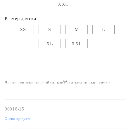
XXL
Размер дамска :
XS
S
M
L
XL
XXL
Черни тениски за двойки, които са заедно във всичко.
90016-15
Оцени продукта