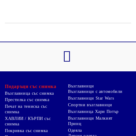
Подаръци със снимка
Възглавници
Възглавници с автомобили
Възглавница със снимка
Възглавници Star Wars
Престилка със снимка
Спортни възглавници
Печат на тениска със
Възглавница Хари Потър
снимка
Възглавници Малкият
ХАВЛИИ / КЪРПИ със
Принц
снимка
Одеяла
Покривка със снимка
Детски одеяла