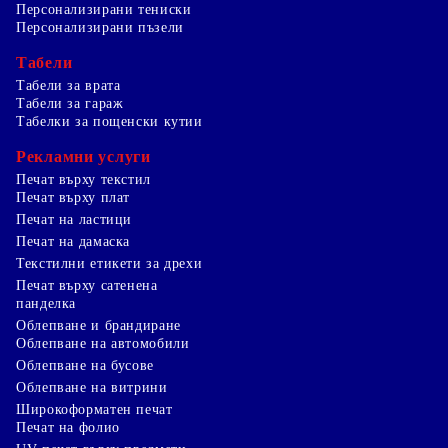
Персонализирани тениски
Персонализирани пъзели
Табели
Табели за врата
Табели за гараж
Табелки за пощенски кутии
Рекламни услуги
Печат върху текстил
Печат върху плат
Печат на ластици
Печат на дамаска
Текстилни етикети за дрехи
Печат върху сатенена
панделка
Облепване и брандиране
Облепване на автомобили
Облепване на бусове
Облепване на витрини
Широкоформатен печат
Печат на фолио