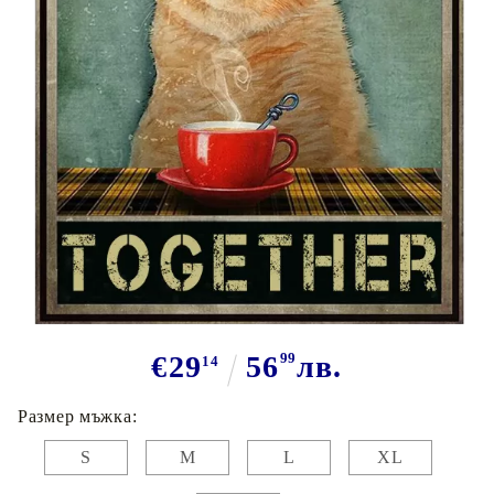
Tweet
Сподели
Марка:
GiftBG
Тениски за двойки "We hate
Everything"
€29
56
99
лв.
14
Размер мъжка:
S
M
L
XL