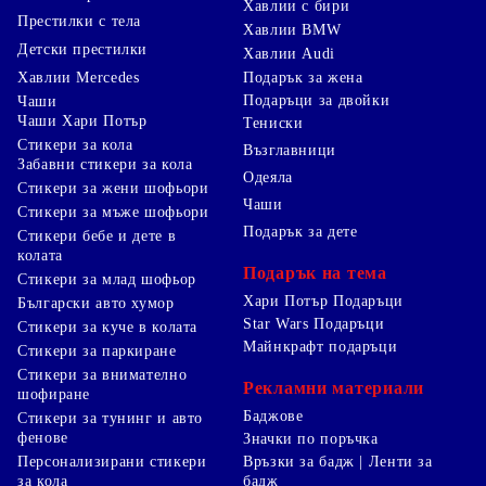
Хавлии с бири
Престилки с тела
Хавлии BMW
Детски престилки
Хавлии Audi
Хавлии Mercedes
Подарък за жена
Подаръци за двойки
Чаши
Чаши Хари Потър
Тениски
Стикери за кола
Възглавници
Забавни стикери за кола
Одеяла
Стикери за жени шофьори
Чаши
Стикери за мъже шофьори
Подарък за дете
Стикери бебе и дете в
колата
Подарък на тема
Стикери за млад шофьор
Хари Потър Подаръци
Български авто хумор
Star Wars Подаръци
Стикери за куче в колата
Майнкрафт подаръци
Стикери за паркиране
Стикери за внимателно
Рекламни материали
шофиране
Баджове
Стикери за тунинг и авто
фенове
Значки по поръчка
Персонализирани стикери
Връзки за бадж | Ленти за
за кола
бадж