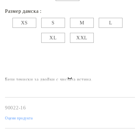
Размер дамска :
XS
S
M
L
XL
XXL
Бели тениски за двойки с чистата истина.
90022-16
Оцени продукта