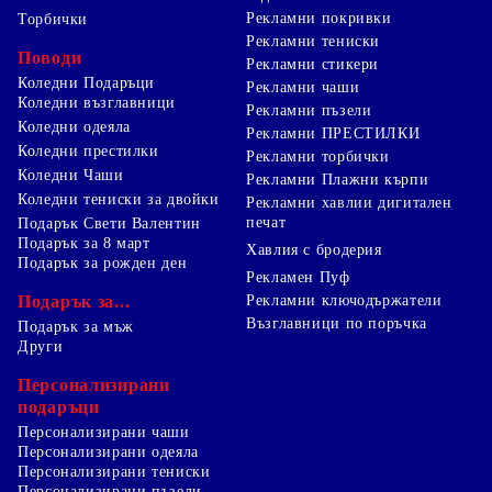
Рекламни покривки
Торбички
Рекламни тениски
Поводи
Рекламни стикери
Коледни Подаръци
Рекламни чаши
Коледни възглавници
Рекламни пъзели
Коледни одеяла
Рекламни ПРЕСТИЛКИ
Коледни престилки
Рекламни торбички
Коледни Чаши
Рекламни Плажни кърпи
Коледни тениски за двойки
Рекламни хавлии дигитален
печат
Подарък Свети Валентин
Подарък за 8 март
Хавлия с бродерия
Подарък за рожден ден
Рекламен Пуф
Подарък за...
Рекламни ключодържатели
Възглавници по поръчка
Подарък за мъж
Други
Персонализирани
подаръци
Персонализирани чаши
Персонализирани одеяла
Персонализирани тениски
Персонализирани пъзели