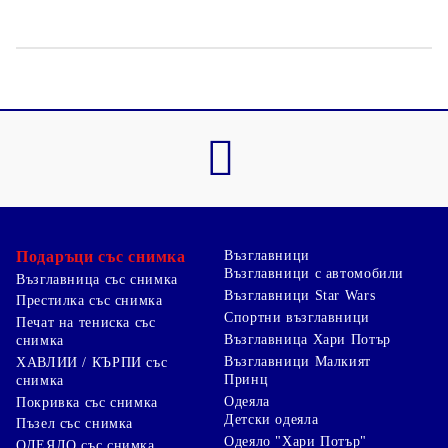
Подаръци със снимка
Възглавници
Възглавници с автомобили
Възглавница със снимка
Възглавници Star Wars
Престилка със снимка
Спортни възглавници
Печат на тениска със
Възглавница Хари Потър
снимка
Възглавници Малкият
ХАВЛИИ / КЪРПИ със
Принц
снимка
Одеяла
Покривка със снимка
Детски одеяла
Пъзел със снимка
Одеяло "Хари Потър"
ОДЕЯЛО със снимка