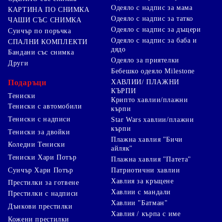
Одеяло с надпис за мама
КАРТИНА ПО СНИМКА
Одеяло с надпис за татко
ЧАШИ СЪС СНИМКА
Одеяло с надпис за дъщери
Суичър по поръчка
Одеяло с надпис за баба и
СПАЛНИ КОМПЛЕКТИ
дядо
Бандани със снимка
Одеяло за приятелки
Други
Бебешко одеяло Milestone
Подаръци
ХАВЛИИ/ ПЛАЖНИ
КЪРПИ
Тениски
Крипто хавлии/плажни
Тениски с автомобили
кърпи
Тениски с надписи
Star Wars хавлии/плажни
кърпи
Тениски за двойки
Плажна хавлия "Бичи
Коледни Тениски
айляк"
Тениски Хари Потър
Плажна хавлия "Патета"
Суичър Хари Потър
Патриотични хавлии
Хавлия за кръщене
Престилки за готвене
Хавлии с мандали
Престилки с надписи
Хавлии "Батман"
Дънкови престилки
Хавлия / кърпа с име
Кожени престилки