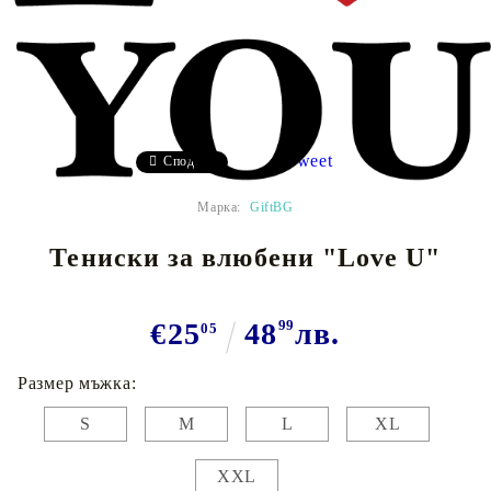
Tweet
Сподели
Марка:
GiftBG
Тениски за влюбени "Love U"
€25
48
99
лв.
05
Размер мъжка:
S
M
L
XL
XXL