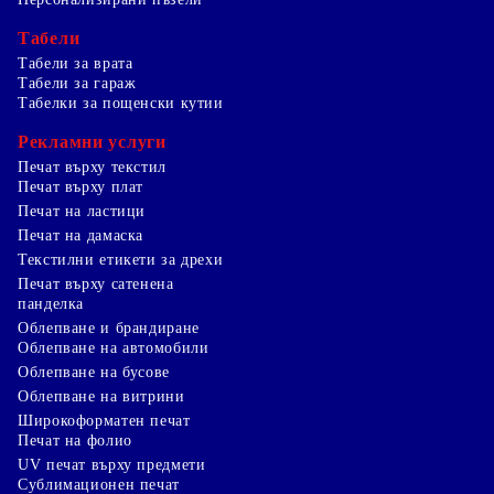
Табели
Табели за врата
Табели за гараж
Табелки за пощенски кутии
Рекламни услуги
Печат върху текстил
Печат върху плат
Печат на ластици
Печат на дамаска
Текстилни етикети за дрехи
Печат върху сатенена
панделка
Облепване и брандиране
Облепване на автомобили
Облепване на бусове
Облепване на витрини
Широкоформатен печат
Печат на фолио
UV печат върху предмети
Сублимационен печат