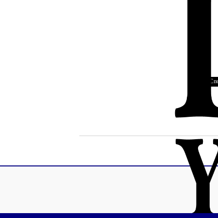
Рекламни ключодържатели
Възглавници по поръчка
Други
Сп