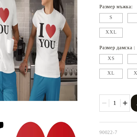
Размер мъжка:
Одеяла
S
Чаши
XXL
Подарък за дете
Размер дамска :
XS
XL
90022-7