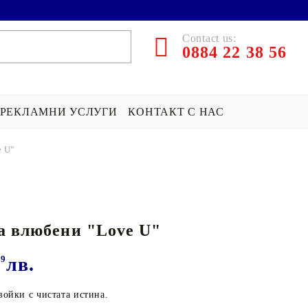
Contact us:
0884 22 38 56
РЕКЛАМНИ УСЛУГИ
КОНТАКТ С НАС
e U"
ЪРПИ СЪС
ПОКРИВКА СЪС
ПОДАРЪК НА ТЕМА...
СНИМКА
Хари Потър Подаръци
а влюбени "Love U"
СНИМКА
СУИЧЪР ПО ПОРЪЧКА
Star Wars Подаръци
Майнкрафт подаръци
99
лв.
ДРУГИ
войки с чистата истина.