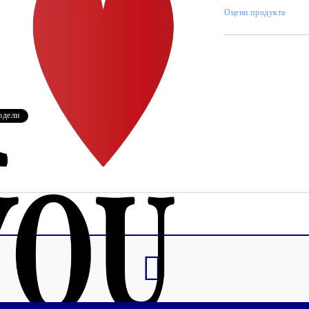
Оцени продукта
Tweet
одели