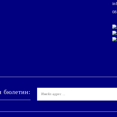
in
08
я бюлетин: