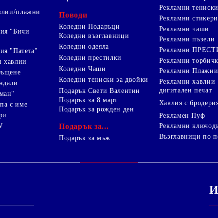
Рекламни тениск
авлии/плажни
Поводи
Рекламни стикери
Коледни Подаръци
Рекламни чаши
ия "Бичи
Коледни възглавници
Рекламни пъзели
Коледни одеяла
Рекламни ПРЕС
ия "Патета"
Коледни престилки
Рекламни торбич
и хавлии
Коледни Чаши
Рекламни Плажни
ръщене
Коледни тениски за двойки
Рекламни хавлии
ндали
дигитален печат
Подарък Свети Валентин
ман"
Подарък за 8 март
Хавлия с бродери
па с име
Подарък за рожден ден
ри
Рекламен Пуф
W
Подарък за...
Рекламни ключод
Възглавници по п
i
Подарък за мъж
И