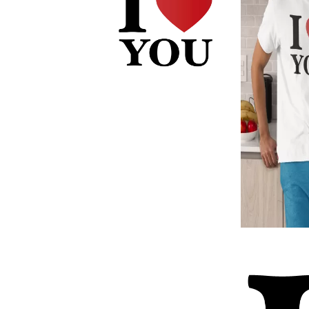
Чаши
UV печат върху предмети
Рекламни тениски
Стикери за кола
Торбички
Сублимационен печат
Рекламни стикери
Рекламни чаши
Рекламни пъзели
Рекламни ПРЕСТИЛКИ
Рекламни торбички
Рекламни Плажни кърпи
Рекламен Пуф