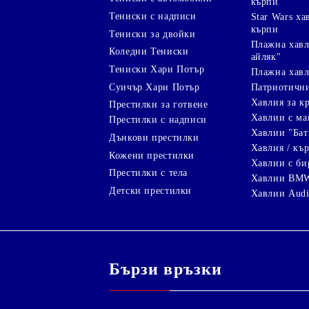
кърпи
Тениски с надписи
Star Wars х
кърпи
Тениски за двойки
Плажна хавл
Коледни Тениски
айляк"
Тениски Хари Потър
Плажна хавл
Суичър Хари Потър
Патриотичн
Хавлия за к
Престилки за готвене
Хавлии с ма
Престилки с надписи
Хавлии "Бат
Дънкови престилки
Хавлия / кър
Кожени престилки
Хавлии с би
Престилки с тела
Хавлии BM
Детски престилки
Хавлии Aud
Бързи връзки