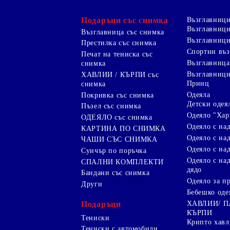
Подаръци със снимка
Възглавниц
Възглавници
Възглавница със снимка
Възглавници
Престилка със снимка
Спортни въ
Печат на тениска със
Възглавница
снимка
Възглавниц
ХАВЛИИ / КЪРПИ със
Принц
снимка
Одеяла
Покривка със снимка
Детски одея
Пъзел със снимка
Одеяло "Хар
ОДЕЯЛО със снимка
Одеяло с на
КАРТИНА ПО СНИМКА
Одеяло с над
ЧАШИ СЪС СНИМКА
Одеяло с на
Суичър по поръчка
Одеяло с над
СПАЛНИ КОМПЛЕКТИ
дядо
Бандани със снимка
Одеяло за п
Други
Бебешко оде
Подаръци
ХАВЛИИ/ 
КЪРПИ
Тениски
Крипто хав
Тениски с автомобили