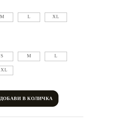
M
L
XL
S
M
L
XXL