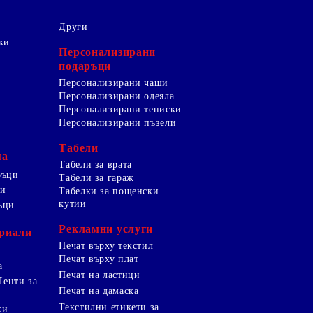
Други
ки
Персонализирани
подаръци
Персонализирани чаши
Персонализирани одеяла
Персонализирани тениски
Персонализирани пъзели
Табели
ма
Табели за врата
ръци
Табели за гараж
ци
Табелки за пощенски
кутии
ъци
Рекламни услуги
риали
Печат върху текстил
Печат върху плат
а
Печат на ластици
Ленти за
Печат на дамаска
Текстилни етикети за
ки