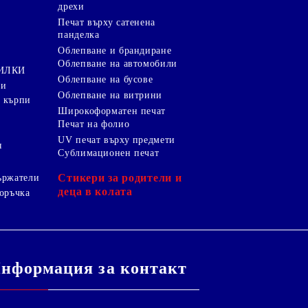
дрехи
и
Печат върху сатенена
панделка
Облепване и брандиране
Облепване на автомобили
ТИЛКИ
Облепване на бусове
ки
Облепване на витрини
 кърпи
Широкоформатен печат
Печат на фолио
UV печат върху предмети
я
Сублимационен печат
Стикери за родители и
ържатели
деца в колата
оръчка
нформация за контакт