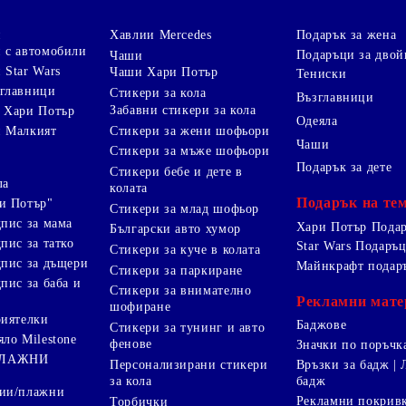
и
Хавлии Mercedes
Подарък за жена
 с автомобили
Подаръци за двой
Чаши
 Star Wars
Чаши Хари Потър
Тениски
зглавници
Стикери за кола
Възглавници
Забавни стикери за кола
 Хари Потър
Одеяла
Стикери за жени шофьори
и Малкият
Чаши
Стикери за мъже шофьори
Подарък за дете
Стикери бебе и дете в
ла
колата
Подарък на те
и Потър"
Стикери за млад шофьор
дпис за мама
Хари Потър Пода
Български авто хумор
пис за татко
Star Wars Подаръ
Стикери за куче в колата
дпис за дъщери
Майнкрафт подар
Стикери за паркиране
пис за баба и
Стикери за внимателно
Рекламни мате
шофиране
риятелки
Баджове
Стикери за тунинг и авто
яло Milestone
фенове
Значки по поръчк
ПЛАЖНИ
Персонализирани стикери
Връзки за бадж | 
за кола
бадж
лии/плажни
Рекламни покрив
Торбички