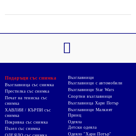
Подаръци със снимка
Възглавници
Възглавници с автомобили
Възглавница със снимка
Възглавници Star Wars
Престилка със снимка
Спортни възглавници
Печат на тениска със
Възглавница Хари Потър
снимка
Възглавници Малкият
ХАВЛИИ / КЪРПИ със
Принц
снимка
Одеяла
Покривка със снимка
Детски одеяла
Пъзел със снимка
Одеяло "Хари Потър"
ОДЕЯЛО със снимка