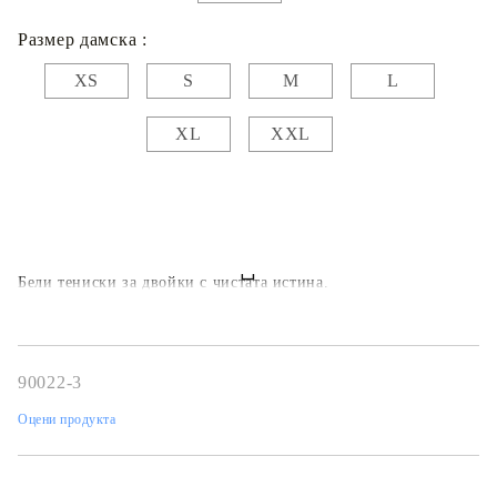
Размер дамска :
XS
S
M
L
XL
XXL
Бели тениски за двойки с чистата истина.
90022-3
Оцени продукта