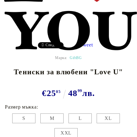
Tweet
Сподели
Марка:
GiftBG
Тениски за влюбени "Love U"
€25
48
99
лв.
05
Размер мъжка:
S
M
L
XL
XXL