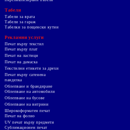
Табели
Табели за врата
Табели за гараж
Табелки за пощенски кутии
Рекламни услуги
Печат върху текстил
Печат върху плат
Печат на ластици
Печат на дамаска
Текстилни етикети за дрехи
Печат върху сатенена
панделка
Облепване и брандиране
Облепване на автомобили
Облепване на бусове
Облепване на витрини
Широкоформатен печат
Печат на фолио
UV печат върху предмети
Сублимационен печат