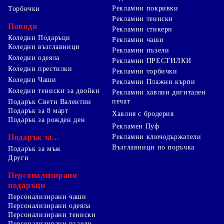
Рекламни покривки
Торбички
Рекламни тениски
Поводи
Рекламни стикери
Коледни Подаръци
Рекламни чаши
Коледни възглавници
Рекламни пъзели
Коледни одеяла
Рекламни ПРЕСТИЛКИ
Коледни престилки
Рекламни торбички
Коледни Чаши
Рекламни Плажни кърпи
Коледни тениски за двойки
Рекламни хавлии дигитален
печат
Подарък Свети Валентин
Подарък за 8 март
Хавлия с бродерия
Подарък за рожден ден
Рекламен Пуф
Подарък за...
Рекламни ключодържатели
Възглавници по поръчка
Подарък за мъж
Други
Персонализирани
подаръци
Персонализирани чаши
Персонализирани одеяла
Персонализирани тениски
Персонализирани пъзели