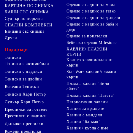
Одеяло с надпис за мама
КАРТИНА ПО СНИМКА
Одеяло с надпис за татко
ЧАШИ СЪС СНИМКА
Одеяло с надпис за дъщери
Суичър по поръчка
Одеяло с надпис за баба и
СПАЛНИ КОМПЛЕКТИ
дядо
Бандани със снимка
Одеяло за приятелки
Други
Бебешко одеяло Milestone
Подаръци
ХАВЛИИ/ ПЛАЖНИ
КЪРПИ
Тениски
Крипто хавлии/плажни
Тениски с автомобили
кърпи
Тениски с надписи
Star Wars хавлии/плажни
кърпи
Тениски за двойки
Плажна хавлия "Бичи
Коледни Тениски
айляк"
Тениски Хари Потър
Плажна хавлия "Патета"
Суичър Хари Потър
Патриотични хавлии
Хавлия за кръщене
Престилки за готвене
Хавлии с мандали
Престилки с надписи
Хавлии "Батман"
Дънкови престилки
Хавлия / кърпа с име
Кожени престилки