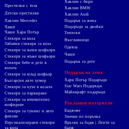
Хавлии с бири
Престилки с тела
Хавлии BMW
Детски престилки
Хавлии Audi
Хавлии Mercedes
Подарък за жена
Подаръци за двойки
Чаши
Чаши Хари Потър
Тениски
Стикери за кола
Възглавници
Забавни стикери за кола
Одеяла
Стикери за жени шофьори
Чаши
Стикери за мъже шофьори
Подарък за дете
Стикери бебе и дете в
колата
Подарък на тема
Стикери за млад шофьор
Хари Потър Подаръци
Български авто хумор
Star Wars Подаръци
Стикери за куче в колата
Майнкрафт подаръци
Стикери за паркиране
Стикери за внимателно
Рекламни материали
шофиране
Баджове
Стикери за тунинг и авто
фенове
Значки по поръчка
Персонализирани стикери
Връзки за бадж | Ленти за
за кола
бадж