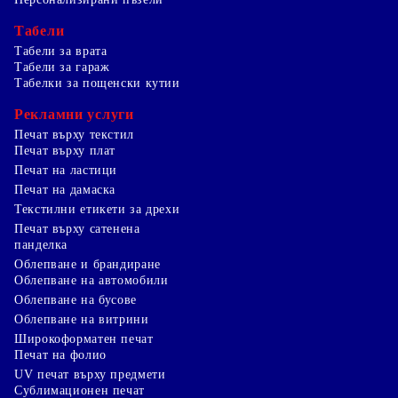
Табели
Табели за врата
Табели за гараж
Табелки за пощенски кутии
Рекламни услуги
Печат върху текстил
Печат върху плат
Печат на ластици
Печат на дамаска
Текстилни етикети за дрехи
Печат върху сатенена
панделка
Облепване и брандиране
Облепване на автомобили
Облепване на бусове
Облепване на витрини
Широкоформатен печат
Печат на фолио
UV печат върху предмети
Сублимационен печат