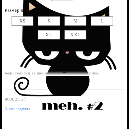
Размер дамска :
XS
S
M
L
XL
XXL
Бели тениски за двойки, които са видели всичко.
900025-27
Оцени продукта