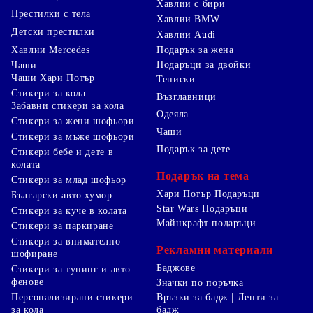
Хавлии с бири
Престилки с тела
Хавлии BMW
Детски престилки
Хавлии Audi
Хавлии Mercedes
Подарък за жена
Подаръци за двойки
Чаши
Чаши Хари Потър
Тениски
Стикери за кола
Възглавници
Забавни стикери за кола
Одеяла
Стикери за жени шофьори
Чаши
Стикери за мъже шофьори
Подарък за дете
Стикери бебе и дете в
колата
Подарък на тема
Стикери за млад шофьор
Хари Потър Подаръци
Български авто хумор
Star Wars Подаръци
Стикери за куче в колата
Майнкрафт подаръци
Стикери за паркиране
Стикери за внимателно
Рекламни материали
шофиране
Баджове
Стикери за тунинг и авто
фенове
Значки по поръчка
Персонализирани стикери
Връзки за бадж | Ленти за
за кола
бадж