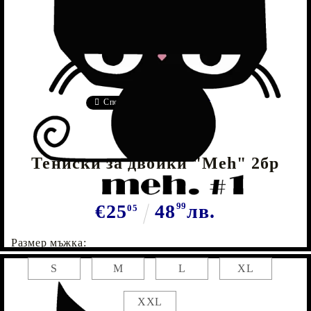
Tweet
Сподели
Марка:
GiftBG
Тениски за двойки "Meh" 2бр
€25
48
99
лв.
05
Размер мъжка:
S
M
L
XL
XXL