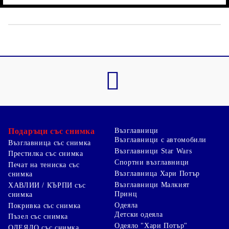
Подаръци със снимка
Възглавници
Възглавници с автомобили
Възглавница със снимка
Възглавници Star Wars
Престилка със снимка
Спортни възглавници
Печат на тениска със
Възглавница Хари Потър
снимка
Възглавници Малкият
ХАВЛИИ / КЪРПИ със
Принц
снимка
Одеяла
Покривка със снимка
Детски одеяла
Пъзел със снимка
Одеяло "Хари Потър"
ОДЕЯЛО със снимка