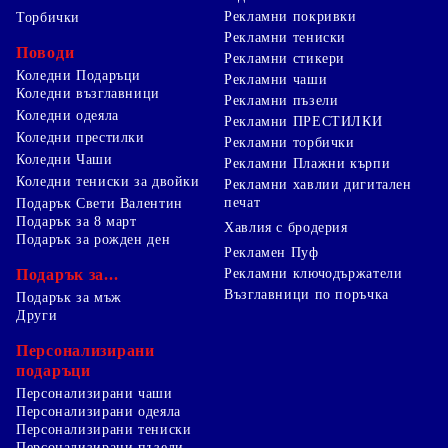
Рекламни покривки
Торбички
Рекламни тениски
Поводи
Рекламни стикери
Коледни Подаръци
Рекламни чаши
Коледни възглавници
Рекламни пъзели
Коледни одеяла
Рекламни ПРЕСТИЛКИ
Коледни престилки
Рекламни торбички
Коледни Чаши
Рекламни Плажни кърпи
Коледни тениски за двойки
Рекламни хавлии дигитален
печат
Подарък Свети Валентин
Подарък за 8 март
Хавлия с бродерия
Подарък за рожден ден
Рекламен Пуф
Подарък за...
Рекламни ключодържатели
Възглавници по поръчка
Подарък за мъж
Други
Персонализирани
подаръци
Персонализирани чаши
Персонализирани одеяла
Персонализирани тениски
Персонализирани пъзели