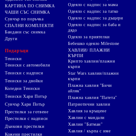
Одеяло с надпис за мама
КАРТИНА ПО СНИМКА
Одеяло с надпис за татко
ЧАШИ СЪС СНИМКА
Одеяло с надпис за дъщери
Суичър по поръчка
Одеяло с надпис за баба и
СПАЛНИ КОМПЛЕКТИ
дядо
Бандани със снимка
Одеяло за приятелки
Други
Бебешко одеяло Milestone
Подаръци
ХАВЛИИ/ ПЛАЖНИ
КЪРПИ
Тениски
Крипто хавлии/плажни
Тениски с автомобили
кърпи
Тениски с надписи
Star Wars хавлии/плажни
кърпи
Тениски за двойки
Плажна хавлия "Бичи
Коледни Тениски
айляк"
Тениски Хари Потър
Плажна хавлия "Патета"
Суичър Хари Потър
Патриотични хавлии
Хавлия за кръщене
Престилки за готвене
Хавлии с мандали
Престилки с надписи
Хавлии "Батман"
Дънкови престилки
Хавлия / кърпа с име
Кожени престилки