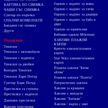
Одеяло с надпис за мама
КАРТИНА ПО СНИМКА
Одеяло с надпис за татко
ЧАШИ СЪС СНИМКА
Одеяло с надпис за дъщери
Суичър по поръчка
Одеяло с надпис за баба и
СПАЛНИ КОМПЛЕКТИ
дядо
Бандани със снимка
Одеяло за приятелки
Други
Бебешко одеяло Milestone
Подаръци
ХАВЛИИ/ ПЛАЖНИ
КЪРПИ
Тениски
Крипто хавлии/плажни
Тениски с автомобили
кърпи
Тениски с надписи
Star Wars хавлии/плажни
кърпи
Тениски за двойки
Плажна хавлия "Бичи
Коледни Тениски
айляк"
Тениски Хари Потър
Плажна хавлия "Патета"
Суичър Хари Потър
Патриотични хавлии
Хавлия за кръщене
Престилки за готвене
Хавлии с мандали
Престилки с надписи
Хавлии "Батман"
Дънкови престилки
Хавлия / кърпа с име
Кожени престилки