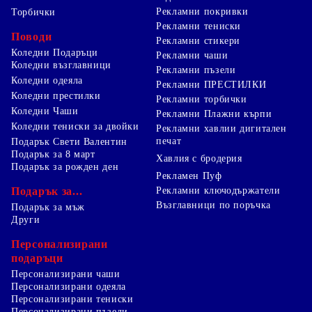
Рекламни покривки
Торбички
Рекламни тениски
Поводи
Рекламни стикери
Коледни Подаръци
Рекламни чаши
Коледни възглавници
Рекламни пъзели
Коледни одеяла
Рекламни ПРЕСТИЛКИ
Коледни престилки
Рекламни торбички
Коледни Чаши
Рекламни Плажни кърпи
Коледни тениски за двойки
Рекламни хавлии дигитален
печат
Подарък Свети Валентин
Подарък за 8 март
Хавлия с бродерия
Подарък за рожден ден
Рекламен Пуф
Подарък за...
Рекламни ключодържатели
Възглавници по поръчка
Подарък за мъж
Други
Персонализирани
подаръци
Персонализирани чаши
Персонализирани одеяла
Персонализирани тениски
Персонализирани пъзели