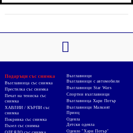
Подаръци със снимка
Възглавници
Възглавници с автомобили
Възглавница със снимка
Възглавници Star Wars
Престилка със снимка
Спортни възглавници
Печат на тениска със
Възглавница Хари Потър
снимка
Възглавници Малкият
ХАВЛИИ / КЪРПИ със
Принц
снимка
Одеяла
Покривка със снимка
Детски одеяла
Пъзел със снимка
Одеяло "Хари Потър"
ОДЕЯЛО със снимка