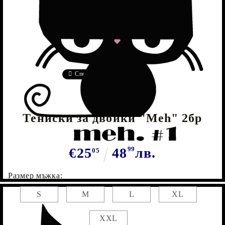
Tweet
Сподели
Марка:
GiftBG
Тениски за двойки "Meh" 2бр
€25
48
99
лв.
05
Размер мъжка:
S
M
L
XL
XXL