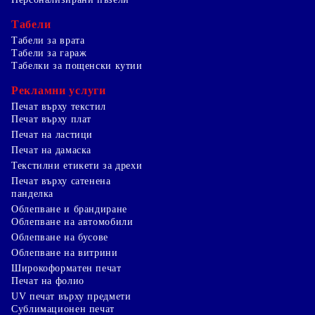
Табели
Табели за врата
Табели за гараж
Табелки за пощенски кутии
Рекламни услуги
Печат върху текстил
Печат върху плат
Печат на ластици
Печат на дамаска
Текстилни етикети за дрехи
Печат върху сатенена
панделка
Облепване и брандиране
Облепване на автомобили
Облепване на бусове
Облепване на витрини
Широкоформатен печат
Печат на фолио
UV печат върху предмети
Сублимационен печат