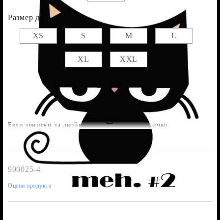
Размер дамска :
XS
S
M
L
XL
XXL
Бели тениски за двойки, които са видели всичко.
900025-4
Оцени продукта