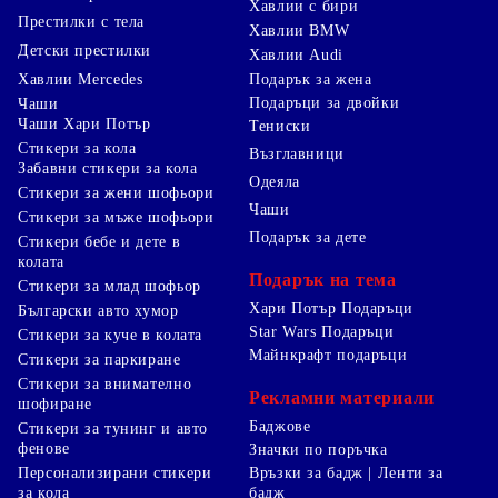
Хавлии с бири
Престилки с тела
Хавлии BMW
Детски престилки
Хавлии Audi
Хавлии Mercedes
Подарък за жена
Подаръци за двойки
Чаши
Чаши Хари Потър
Тениски
Стикери за кола
Възглавници
Забавни стикери за кола
Одеяла
Стикери за жени шофьори
Чаши
Стикери за мъже шофьори
Подарък за дете
Стикери бебе и дете в
колата
Подарък на тема
Стикери за млад шофьор
Хари Потър Подаръци
Български авто хумор
Star Wars Подаръци
Стикери за куче в колата
Майнкрафт подаръци
Стикери за паркиране
Стикери за внимателно
Рекламни материали
шофиране
Баджове
Стикери за тунинг и авто
фенове
Значки по поръчка
Персонализирани стикери
Връзки за бадж | Ленти за
за кола
бадж