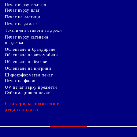
Печат върху текстил
Печат върху плат
Печат на ластици
Печат на дамаска
Текстилни етикети за дрехи
Печат върху сатенена
панделка
Облепване и брандиране
Облепване на автомобили
Облепване на бусове
Облепване на витрини
Широкоформатен печат
Печат на фолио
UV печат върху предмети
Сублимационен печат
Стикери за родители и
деца в колата