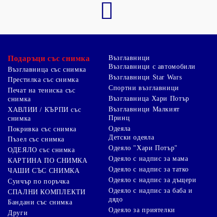
Подаръци със снимка
Възглавници
Възглавници с автомобили
Възглавница със снимка
Възглавници Star Wars
Престилка със снимка
Спортни възглавници
Печат на тениска със
Възглавница Хари Потър
снимка
Възглавници Малкият
ХАВЛИИ / КЪРПИ със
Принц
снимка
Одеяла
Покривка със снимка
Детски одеяла
Пъзел със снимка
Одеяло "Хари Потър"
ОДЕЯЛО със снимка
Одеяло с надпис за мама
КАРТИНА ПО СНИМКА
Одеяло с надпис за татко
ЧАШИ СЪС СНИМКА
Одеяло с надпис за дъщери
Суичър по поръчка
Одеяло с надпис за баба и
СПАЛНИ КОМПЛЕКТИ
дядо
Бандани със снимка
Одеяло за приятелки
Други