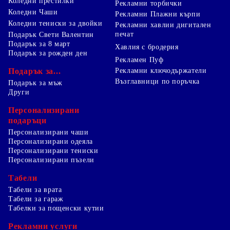
Коледни престилки
Рекламни торбички
Коледни Чаши
Рекламни Плажни кърпи
Коледни тениски за двойки
Рекламни хавлии дигитален
печат
Подарък Свети Валентин
Подарък за 8 март
Хавлия с бродерия
Подарък за рожден ден
Рекламен Пуф
Подарък за...
Рекламни ключодържатели
Възглавници по поръчка
Подарък за мъж
Други
Персонализирани
подаръци
Персонализирани чаши
Персонализирани одеяла
Персонализирани тениски
Персонализирани пъзели
Табели
Табели за врата
Табели за гараж
Табелки за пощенски кутии
Рекламни услуги