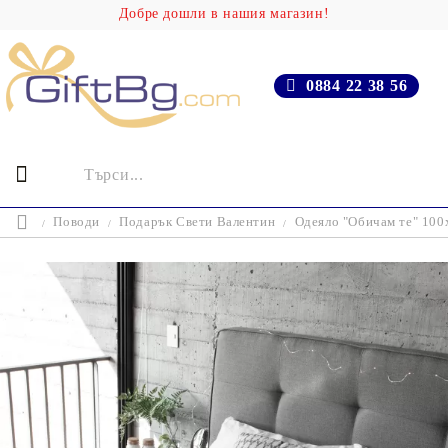
Добре дошли в нашия магазин!
0884 22 38 56
Поводи
Подарък Свети Валентин
Одеяло "Обичам те" 10