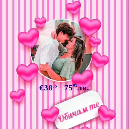
Tweet
Сподели
Марка:
GiftBG
Одеяло "Обичам те" 100х150см
€38
75
01
лв.
35
Прикачете :
изображене