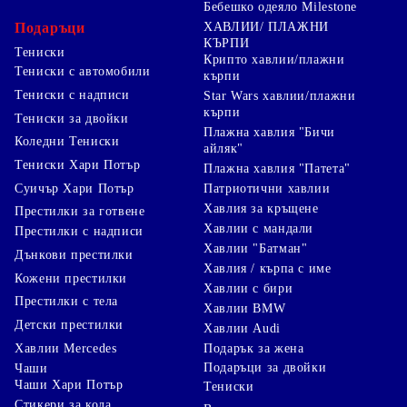
Бебешко одеяло Milestone
Подаръци
ХАВЛИИ/ ПЛАЖНИ
КЪРПИ
Тениски
Крипто хавлии/плажни
Тениски с автомобили
кърпи
Тениски с надписи
Star Wars хавлии/плажни
кърпи
Тениски за двойки
Плажна хавлия "Бичи
Коледни Тениски
айляк"
Тениски Хари Потър
Плажна хавлия "Патета"
Суичър Хари Потър
Патриотични хавлии
Хавлия за кръщене
Престилки за готвене
Хавлии с мандали
Престилки с надписи
Хавлии "Батман"
Дънкови престилки
Хавлия / кърпа с име
Кожени престилки
Хавлии с бири
Престилки с тела
Хавлии BMW
Детски престилки
Хавлии Audi
Хавлии Mercedes
Подарък за жена
Подаръци за двойки
Чаши
Чаши Хари Потър
Тениски
Стикери за кола