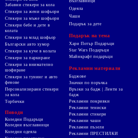
Възглавници
Забавни стикери за кола
Одеяла
Стикери за жени шофьори
Чаши
Стикери за мъже шофьори
Подарък за дете
Стикери бебе и дете в
колата
Подарък на тема
Стикери за млад шофьор
Хари Потър Подаръци
Български авто хумор
Star Wars Подаръци
Стикери за куче в колата
Майнкрафт подаръци
Стикери за паркиране
Стикери за внимателно
Рекламни материали
шофиране
Баджове
Стикери за тунинг и авто
фенове
Значки по поръчка
Персонализирани стикери
Връзки за бадж | Ленти за
за кола
бадж
Рекламни покривки
Торбички
Рекламни тениски
Поводи
Рекламни стикери
Коледни Подаръци
Рекламни чаши
Коледни възглавници
Рекламни пъзели
Коледни одеяла
Рекламни ПРЕСТИЛКИ