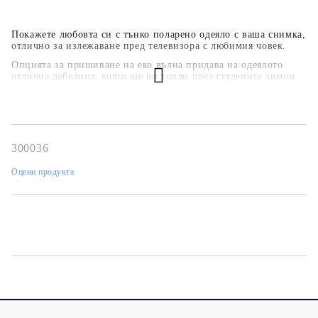
Покажете любовта си с тънко поларено одеяло с ваша снимка,
отлично за излежаване пред телевизора с любимия човек.
Опцията за пришиване на еко вълна придава на одеялото
отлична дебелина, която ще ви топли през студените зимни
нощи.
Размерът на одеялото е 100см на 150см, а размерът от 150см
на 200см е отличен за покриване на спалня или завиване на
двама човека.
300036
Оцени продукта