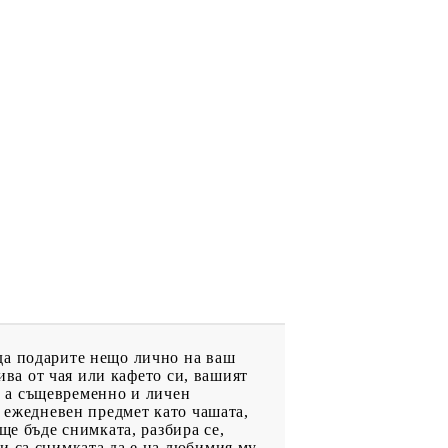
да подарите нещо лично на ваш
ива от чая или кафето си, вашият
н, а същевременно и личен
н ежедневен предмет като чашата,
ще бъде снимката, разбира се,
и са снимката да е на любимия му