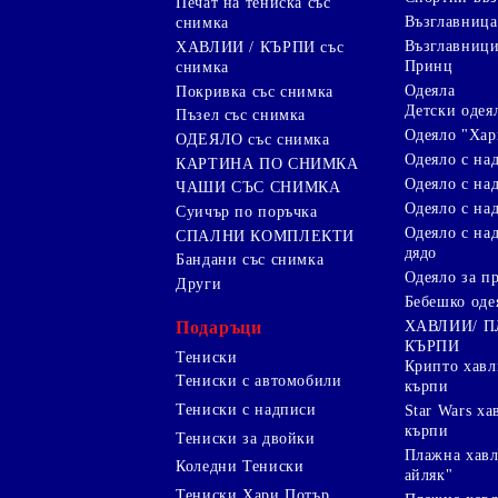
Печат на тениска със
Възглавница
снимка
Възглавниц
ХАВЛИИ / КЪРПИ със
Принц
снимка
Одеяла
Покривка със снимка
Детски одея
Пъзел със снимка
Одеяло "Хар
ОДЕЯЛО със снимка
Одеяло с на
КАРТИНА ПО СНИМКА
Одеяло с над
ЧАШИ СЪС СНИМКА
Одеяло с на
Суичър по поръчка
Одеяло с над
СПАЛНИ КОМПЛЕКТИ
дядо
Бандани със снимка
Одеяло за п
Други
Бебешко оде
Подаръци
ХАВЛИИ/ 
КЪРПИ
Тениски
Крипто хав
Тениски с автомобили
кърпи
Тениски с надписи
Star Wars х
кърпи
Тениски за двойки
Плажна хавл
Коледни Тениски
айляк"
Тениски Хари Потър