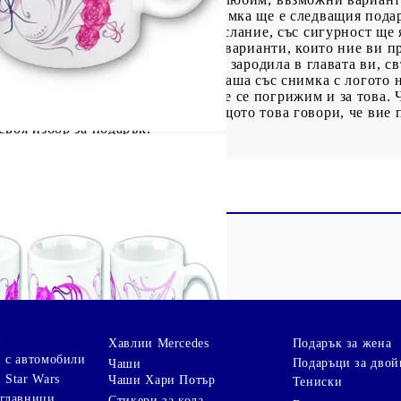
рка кола. Ако пък чашата със снимка ще е следващия подар
и сърца, а защо не и с дадено послание, със сигурност ще 
 кафето си. Това са само няколко варианти, които ние ви пр
 снимката. А ако вече идеята се е зародила в главата ви, с
ша. Ако пък искате да подарите чаша със снимка с логото н
та или даден празник, то ние ще се погрижим и за това. Ч
 стойност и сантименталност, защото това говори, че вие п
своя избор за подарък.
и
Хавлии Mercedes
Подарък за жена
 с автомобили
Подаръци за двой
Чаши
 Star Wars
Чаши Хари Потър
Тениски
зглавници
Стикери за кола