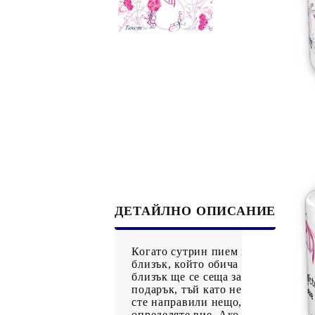
Рекламни ключодържатели
Възглавници по поръчка
Други
Сп
ДЕТАЙЛНО ОПИСАНИЕ
Когато сутрин пием кафе или чай
близък, който обича да пие кафе. 
близък ще се сеща за вас. Независ
подарък, тъй като не сте отбили 
сте направили нещо, което ще нос
определяте вие. Ако искате да по