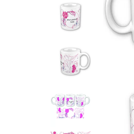
Чаши
UV печат върху предмети
Рекламни тениски
Стикери за кола
Торбички
Сублимационен печат
Рекламни стикери
Рекламни чаши
Рекламни пъзели
Рекламни ПРЕСТИЛКИ
Рекламни торбички
Рекламни Плажни кърпи
Рекламен Пуф