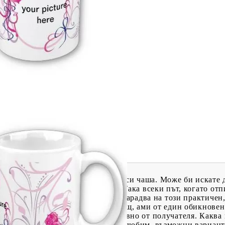
Tweet
одели
, обикновено избираме любимата си чаша. Може би искате 
А защо да не е чаша със снимка? Така всеки път, когато отп
имо за кого е, получателят ще се зарадва на този практиче
номера просто да купите дадена вещ, ами от един обикнове
и радост и ще се използва ежедневно от получателя. Каква 
дарите чаша със снимка на вашия любим, възможни вариант