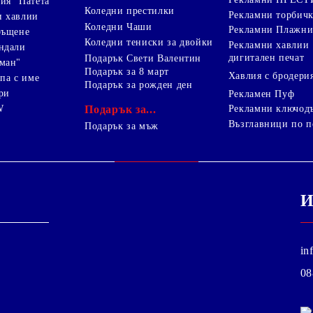
ия "Патета"
Коледни престилки
Рекламни торбич
и хавлии
Коледни Чаши
Рекламни Плажни
ръщене
Коледни тениски за двойки
Рекламни хавлии
ндали
дигитален печат
Подарък Свети Валентин
ман"
Подарък за 8 март
Хавлия с бродери
па с име
Подарък за рожден ден
ри
Рекламен Пуф
W
Подарък за...
Рекламни ключод
Възглавници по п
i
Подарък за мъж
И
in
08