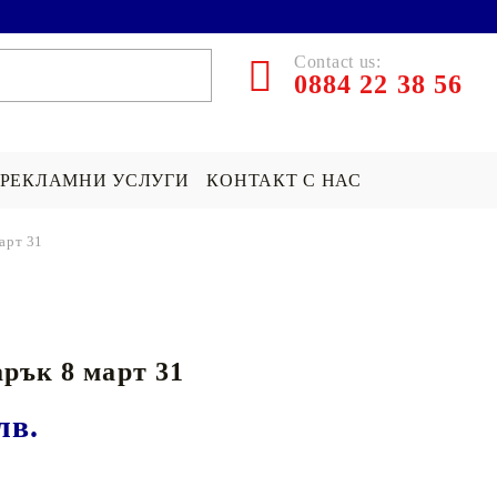
Contact us:
0884 22 38 56
РЕКЛАМНИ УСЛУГИ
КОНТАКТ С НАС
арт 31
ЪРПИ СЪС
ПОКРИВКА СЪС
ПОДАРЪК НА ТЕМА...
СНИМКА
Хари Потър Подаръци
рък 8 март 31
СНИМКА
СУИЧЪР ПО ПОРЪЧКА
Star Wars Подаръци
Майнкрафт подаръци
лв.
ДРУГИ