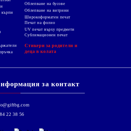
Облепване на бусове
ки
Облепване на витрини
 кърпи
Широкоформатен печат
Печат на фолио
UV печат върху предмети
я
Сублимационен печат
Стикери за родители и
ържатели
деца в колата
оръчка
нформация за контакт
fo@giftbg.com
84 22 38 56