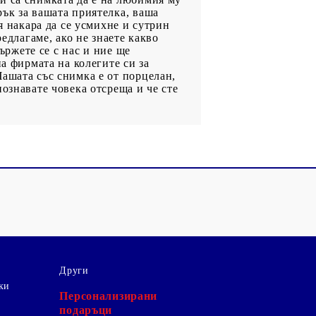
ък за вашата приятелка, ваша
я накара да се усмихне и сутрин
едлагаме, ако не знаете какво
вържете се с нас и ние ще
а фирмата на колегите си за
ашата със снимка е от порцелан,
ознавате човека отсреща и че сте
Други
ки
Персонализирани
подаръци