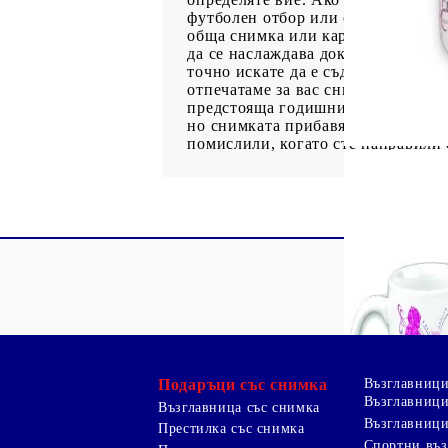
футболен отбор или определена ма
обща снимка или картинка с цветя 
да се наслаждава докато отпива от
точно искате да е съдържанието на
отпечатаме за вас снимка върху ча
предстояща годишнина на компания
но снимката прибавя много повече
помислили, когато сте направили 
Подаръци със снимка
Възглавниц
Възглавници
Възглавница със снимка
Възглавници
Престилка със снимка
Спортни въ