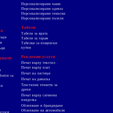
Персонализирани чаши
Персонализирани одеяла
Персонализирани тениски
Персонализирани пъзели
Табели
ма
Табели за врата
ръци
Табели за гараж
ци
Табелки за пощенски
кутии
ъци
Рекламни услуги
риали
Печат върху текстил
Печат върху плат
а
Печат на ластици
Ленти за
Печат на дамаска
Текстилни етикети за
ки
дрехи
и
Печат върху сатенена
панделка
Облепване и брандиране
Облепване на автомобили
ТИЛКИ