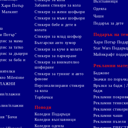
Възглавници
Забавни стикери за кола
 Хари Потър
Одеяла
Стикери за жени шофьори
и Малкият
Чаши
Стикери за мъже шофьори
Подарък за дете
Стикери бебе и дете в
ла
колата
Подарък на те
и Потър"
Стикери за млад шофьор
дпис за мама
Хари Потър Пода
Български авто хумор
пис за татко
Star Wars Подаръ
Стикери за куче в колата
дпис за дъщери
Майнкрафт подар
Стикери за паркиране
пис за баба и
Стикери за внимателно
Рекламни мате
шофиране
риятелки
Баджове
Стикери за тунинг и авто
яло Milestone
фенове
Значки по поръчк
ПЛАЖНИ
Персонализирани стикери
Връзки за бадж | 
за кола
бадж
лии/плажни
Рекламни покрив
Торбички
Рекламни тениск
авлии/плажни
Поводи
Рекламни стикери
Коледни Подаръци
Рекламни чаши
ия "Бичи
Коледни възглавници
Рекламни пъзели
Коледни одеяла
Рекламни ПРЕС