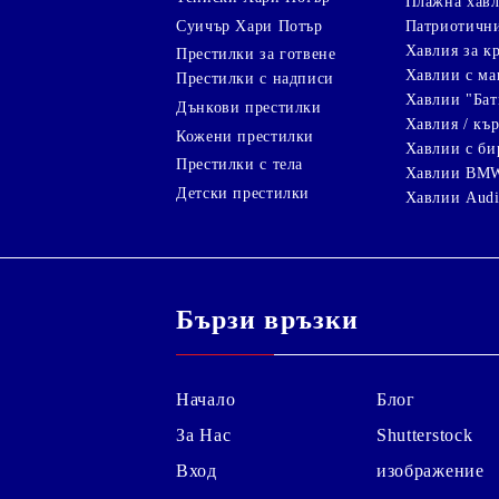
Плажна хавл
Суичър Хари Потър
Патриотичн
Хавлия за к
Престилки за готвене
Хавлии с ма
Престилки с надписи
Хавлии "Бат
Дънкови престилки
Хавлия / кър
Кожени престилки
Хавлии с би
Престилки с тела
Хавлии BM
Детски престилки
Хавлии Aud
Бързи връзки
Начало
Блог
За Нас
Shutterstock
Вход
изображение