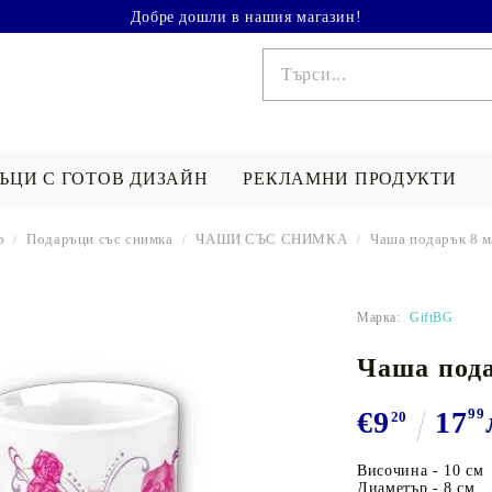
Добре дошли в нашия магазин!
ЪЦИ С ГОТОВ ДИЗАЙН
РЕКЛАМНИ ПРОДУКТИ
о
Подаръци със снимка
ЧАШИ СЪС СНИМКА
Чаша подарък 8 м
КА СЪС
ПЕЧАТ НА ТЕНИСКА
ХАВЛИИ / К
 ПО ПОВОД
ПОДАРЪК ЗА...
СЪС СНИМКА
СНИМКА
Марка:
GiftBG
одаръци
Подарък за мъж
Чаша пода
СЪС
КАРТИНА ПО
ЧАШИ СЪС 
ети Валентин
Подарък за жена
СНИМКА
 8 март
Подаръци за двойки
€9
17
99
20
 рожден ден
Подарък за дете
БАНДАНИ СЪС
Височина - 10 см
СНИМКА
Диаметър - 8 см