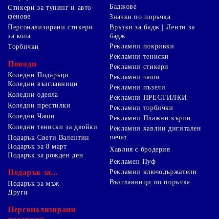
Баджове
Стикери за тунинг и авто
фенове
Значки по поръчка
Персонализирани стикери
Връзки за бадж | Ленти за
за кола
бадж
Рекламни покривки
Торбички
Рекламни тениски
Поводи
Рекламни стикери
Коледни Подаръци
Рекламни чаши
Коледни възглавници
Рекламни пъзели
Коледни одеяла
Рекламни ПРЕСТИЛКИ
Коледни престилки
Рекламни торбички
Коледни Чаши
Рекламни Плажни кърпи
Коледни тениски за двойки
Рекламни хавлии дигитален
печат
Подарък Свети Валентин
Подарък за 8 март
Хавлия с бродерия
Подарък за рожден ден
Рекламен Пуф
Подарък за...
Рекламни ключодържатели
Възглавници по поръчка
Подарък за мъж
Други
Персонализирани