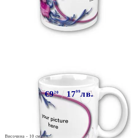
Tweet
Сподели
Марка:
GiftBG
Чаша подарък 8 март 27
€9
17
99
лв.
20
Височина - 10 см