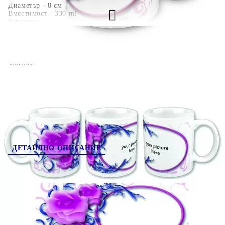
Диаметър - 8 см
Вместимост - 330 ml
Керамика
402026
Оцени продукта
ДЕТАЙЛНО ОПИСАНИЕ
Когато сутрин пием кафе или чай, обикновено
избираме любимата си чаша. Може би искате да
подарите нещо лично на ваш близък, който
обича да пие кафе. А защо да не е чаша със
снимка? Така всеки път, когато отпива от чая
или кафето си, вашият близък ще се сеща за вас.