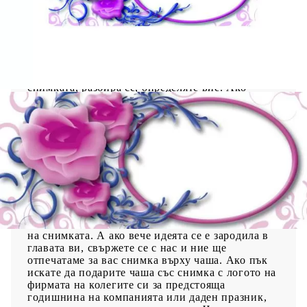
Независимо за кого е, получателят ще се зарадва
на този практичен, а същевременно и личен
подарък, тъй като не сте отбили номера просто
да купите дадена вещ, ами от един обикновен
ежедневен предмет като чашата, сте направили
нещо, което ще носи радост и ще се използва
ежедневно от получателя. Каква ще бъде
снимката, разбира се, определяте вие. Ако
искате да подарите чаша със снимка на вашия
любим, възможни варианти са снимката да е на
любимия му футболен отбор или определена
марка кола. Ако пък чашата със снимка ще е
следващия подарък за вашата приятелка, ваша
обща снимка или картинка с цветя и сърца, а
защо не и с дадено послание, със сигурност ще я
накара да се усмихне и сутрин да се наслаждава
докато отпива от кафето си. Това са само
няколко варианти, които ние ви предлагаме, ако
не знаете какво точно искате да е съдържанието
на снимката. А ако вече идеята се е зародила в
главата ви, свържете се с нас и ние ще
отпечатаме за вас снимка върху чаша. Ако пък
искате да подарите чаша със снимка с логото на
фирмата на колегите си за предстояща
годишнина на компанията или даден празник,