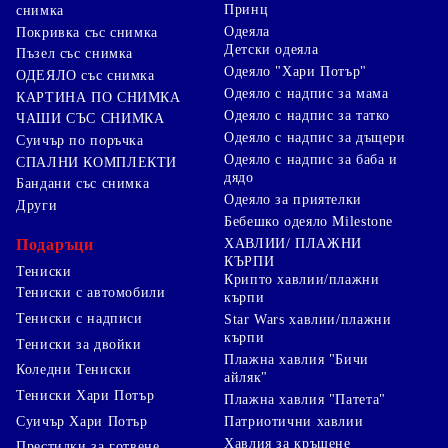
Принц
снимка
Одеяла
Покривка със снимка
Детски одеяла
Пъзел със снимка
Одеяло "Хари Потър"
ОДЕЯЛО със снимка
Одеяло с надпис за мама
КАРТИНА ПО СНИМКА
Одеяло с надпис за татко
ЧАШИ СЪС СНИМКА
Одеяло с надпис за дъщери
Суичър по поръчка
Одеяло с надпис за баба и
СПАЛНИ КОМПЛЕКТИ
дядо
Бандани със снимка
Одеяло за приятелки
Други
Бебешко одеяло Milestone
Подаръци
ХАВЛИИ/ ПЛАЖНИ
КЪРПИ
Тениски
Крипто хавлии/плажни
Тениски с автомобили
кърпи
Тениски с надписи
Star Wars хавлии/плажни
кърпи
Тениски за двойки
Плажна хавлия "Бичи
Коледни Тениски
айляк"
Тениски Хари Потър
Плажна хавлия "Патета"
Суичър Хари Потър
Патриотични хавлии
Хавлия за кръщене
Престилки за готвене