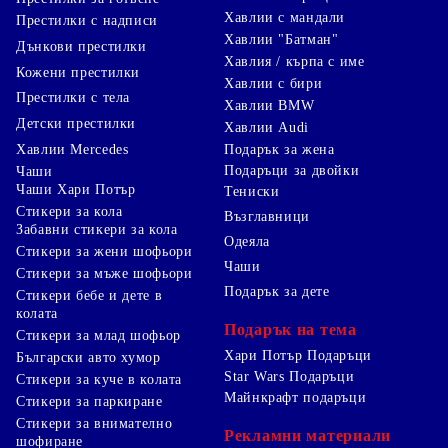
Хавлии с мандали
Престилки с надписи
Хавлии "Батман"
Дънкови престилки
Хавлия / кърпа с име
Кожени престилки
Хавлии с бири
Престилки с тела
Хавлии BMW
Детски престилки
Хавлии Audi
Хавлии Mercedes
Подарък за жена
Подаръци за двойки
Чаши
Чаши Хари Потър
Тениски
Стикери за кола
Възглавници
Забавни стикери за кола
Одеяла
Стикери за жени шофьори
Чаши
Стикери за мъже шофьори
Подарък за дете
Стикери бебе и дете в
колата
Подарък на тема
Стикери за млад шофьор
Хари Потър Подаръци
Български авто хумор
Star Wars Подаръци
Стикери за куче в колата
Майнкрафт подаръци
Стикери за паркиране
Стикери за внимателно
Рекламни материали
шофиране