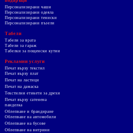
подаръци
Персонализирани чаши
Персонализирани одеяла
Персонализирани тениски
Персонализирани пъзели
Табели
Табели за врата
Табели за гараж
Табелки за пощенски кутии
Рекламни услуги
Печат върху текстил
Печат върху плат
Печат на ластици
Печат на дамаска
Текстилни етикети за дрехи
Печат върху сатенена
панделка
Облепване и брандиране
Облепване на автомобили
Облепване на бусове
Облепване на витрини