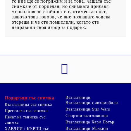
то ние ще се погрижим и за това. Чашата със
снимка е от порцелан, но снимката прибавя
много повече стойност и сантименталност,
защото това говори, че вие познавате човека
отсреща и че сте помислили, когато сте
направили своя избор за подарък.
Подаръци със снимка
Възглавници
Възглавници с автомобили
Възглавница със снимка
Възглавници Star Wars
Престилка със снимка
Спортни възглавници
Печат на тениска със
Възглавница Хари Потър
снимка
Възглавници Малкият
ХАВЛИИ / КЪРПИ със